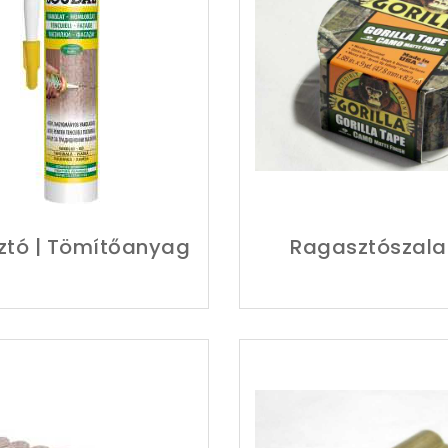
ztó | Tömítőanyag
Ragasztószal