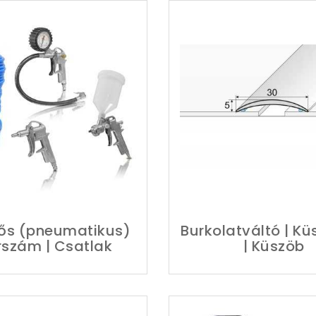
ős (pneumatikus)
Burkolatváltó | Kü
rszám | Csatlak
| Küszöb