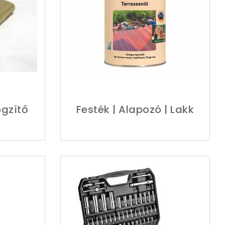
ögzítő
Festék | Alapozó | Lakk