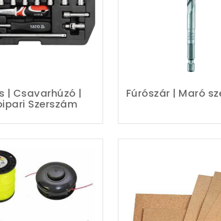
s | Csavarhúzó |
Fúrószár | Maró s
ipari Szerszám