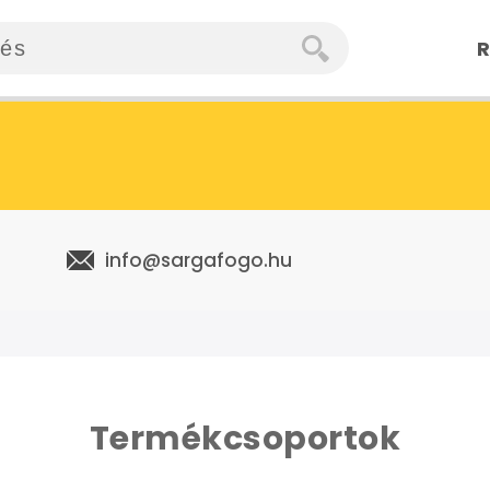
R
info@sargafogo.hu
Termékcsoportok