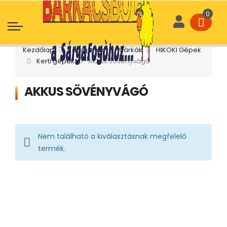
Kezdőlap
Kategóriák
Márkák
HIKOKI Gépek
Kerti gépek
Akkus sövényvágó
AKKUS SÖVÉNYVÁGÓ
Nem található a kiválasztásnak megfelelő
termék.