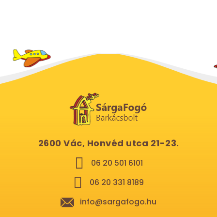
2600 Vác, Honvéd utca 21-23.
06 20 501 6101
06 20 331 8189
info@sargafogo.hu