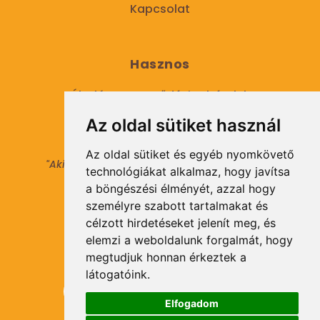
Kapcsolat
Hasznos
Általános Szerződési Feltételek
Az oldal sütiket használ
Adatkezelési tájékoztató
Az oldal sütiket és egyéb nyomkövető
"Aki másokat nem tesz gazdaggá, maga sem
technológiákat alkalmaz, hogy javítsa
válhat azzá."
a böngészési élményét, azzal hogy
© 2021 Minden jog fenntartva.
személyre szabott tartalmakat és
célzott hirdetéseket jelenít meg, és
elemzi a weboldalunk forgalmát, hogy
Hírlevél Feliratkozás
megtudjuk honnan érkeztek a
látogatóink.
Elfogadom