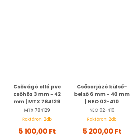
Csővágó olló pvc
Csősorjázó külső-
csőhöz 3 mm - 42
belső 6 mm - 40 mm
mm | MTX 784129
| NEO 02-410
MTX
784129
NEO
02-410
Raktáron:
2
db
Raktáron:
2
db
5 100,00 Ft
5 200,00 Ft