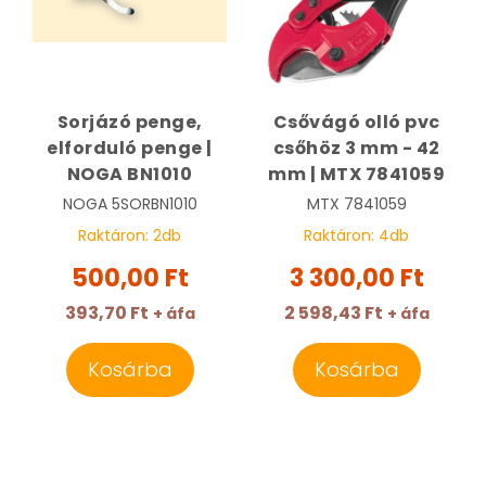
Sorjázó penge,
Csővágó olló pvc
elforduló penge |
csőhöz 3 mm - 42
NOGA BN1010
mm | MTX 7841059
NOGA
5SORBN1010
MTX
7841059
Raktáron:
2
db
Raktáron:
4
db
500,00 Ft
3 300,00 Ft
393,70 Ft
2 598,43 Ft
+ áfa
+ áfa
Kosárba
Kosárba