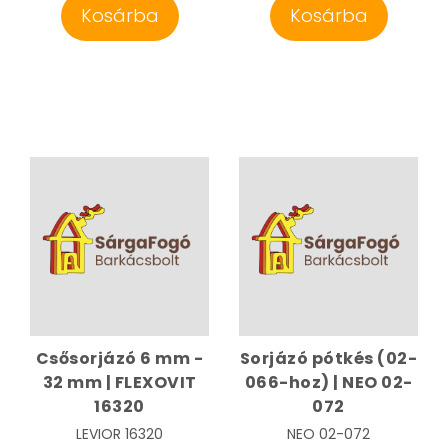
Kosárba
Kosárba
Csősorjázó 6 mm -
Sorjázó pótkés (02-
32 mm | FLEXOVIT
066-hoz) | NEO 02-
16320
072
LEVIOR
16320
NEO
02-072