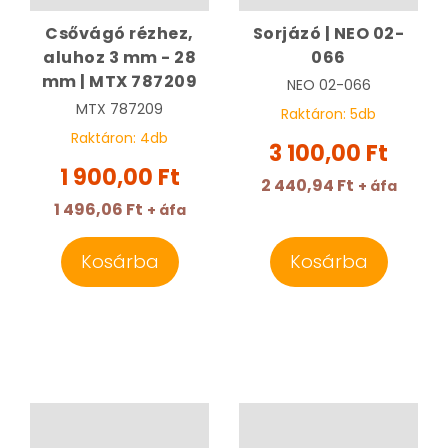
Csővágó rézhez,
Sorjázó | NEO 02-
aluhoz 3 mm - 28
066
mm | MTX 787209
NEO
02-066
MTX
787209
Raktáron:
5
db
Raktáron:
4
db
3 100,00 Ft
1 900,00 Ft
2 440,94 Ft
+ áfa
1 496,06 Ft
+ áfa
Kosárba
Kosárba