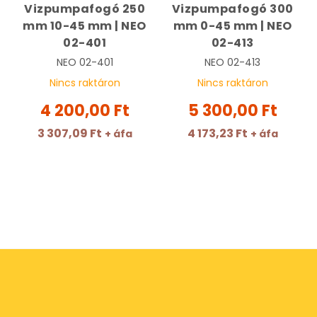
Vizpumpafogó 250
Vizpumpafogó 300
mm 10-45 mm | NEO
mm 0-45 mm | NEO
02-401
02-413
NEO
02-401
NEO
02-413
Nincs raktáron
Nincs raktáron
4 200,00 Ft
5 300,00 Ft
3 307,09 Ft
4 173,23 Ft
+ áfa
+ áfa