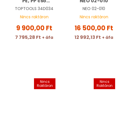
PE, PP cső
NEO 02-010
vágásához |
TOPTOOLS
34D034
NEO
02-010
TOPTOOLS 34D034
Nincs raktáron
Nincs raktáron
9 900,00 Ft
16 500,00 Ft
7 795,28 Ft
12 992,13 Ft
+ áfa
+ áfa
Nincs
Nincs
Raktáron
Raktáron