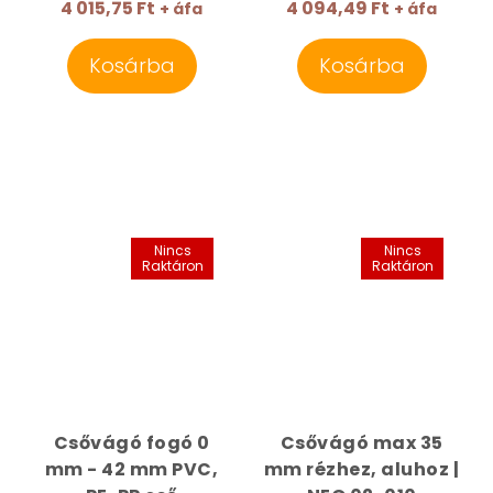
4 015,75 Ft
4 094,49 Ft
+ áfa
+ áfa
Kosárba
Kosárba
Nincs
Nincs
Raktáron
Raktáron
Csővágó fogó 0
Csővágó max 35
mm - 42 mm PVC,
mm rézhez, aluhoz |