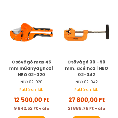
Csővágó max 45
Csővágó 30 - 50
mm műanyaghoz |
mm, acélhoz | NEO
NEO 02-020
02-042
NEO
02-020
NEO
02-042
Raktáron:
1
db
Raktáron:
1
db
12 500,00 Ft
27 800,00 Ft
9 842,52 Ft
21 889,76 Ft
+ áfa
+ áfa