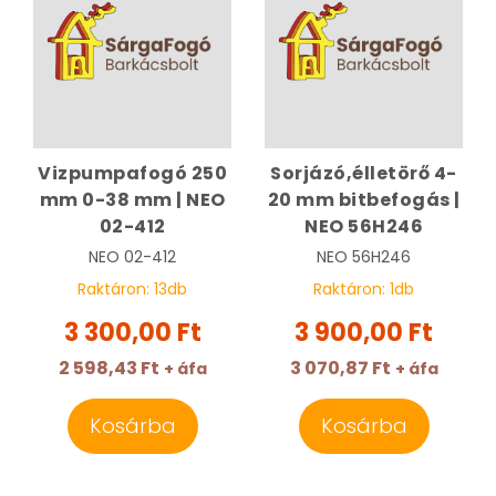
Vizpumpafogó 250
Sorjázó,élletörő 4-
mm 0-38 mm | NEO
20 mm bitbefogás |
02-412
NEO 56H246
NEO
02-412
NEO
56H246
Raktáron:
13
db
Raktáron:
1
db
3 300,00 Ft
3 900,00 Ft
2 598,43 Ft
3 070,87 Ft
+ áfa
+ áfa
Kosárba
Kosárba