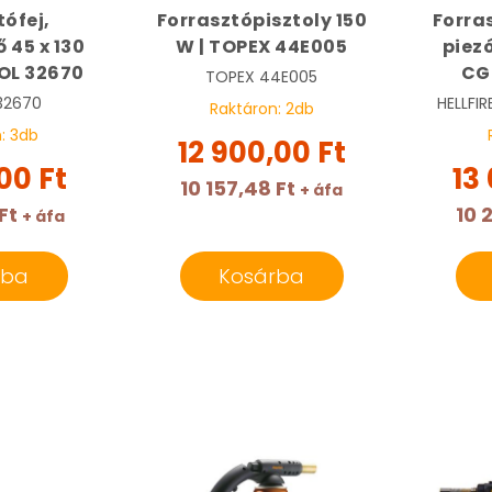
tófej,
Forrasztópisztoly 150
Forra
 45 x 130
W | TOPEX 44E005
piez
OL 32670
CG
TOPEX
44E005
32670
HELLFI
Raktáron:
2
db
n:
3
db
12 900,00 Ft
00 Ft
13
10 157,48 Ft
+ áfa
Ft
10 
+ áfa
rba
Kosárba