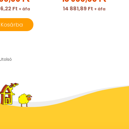
6,22 Ft
14 881,89 Ft
+ áfa
+ áfa
Kosárba
Utolsó