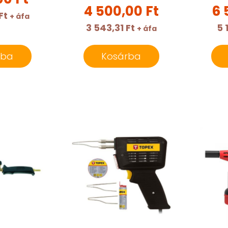
4 500,00 Ft
6 
Ft
+ áfa
3 543,31 Ft
5 
+ áfa
rba
Kosárba