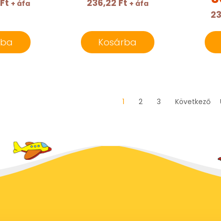
 Ft
236,22 Ft
+ áfa
+ áfa
23
rba
Kosárba
1
2
3
Következő