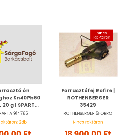
Nincs
Raktáron
orrasztó ón
Forrasztófej Rofire |
ghoz Sn40Pb60
ROTHENBERGER
, 20 g | SPARTA
35429
914785
PARTA
914785
ROTHENBERGER
5FORRO
Raktáron:
2
db
Nincs raktáron
00,00 Ft
18 900,00 Ft