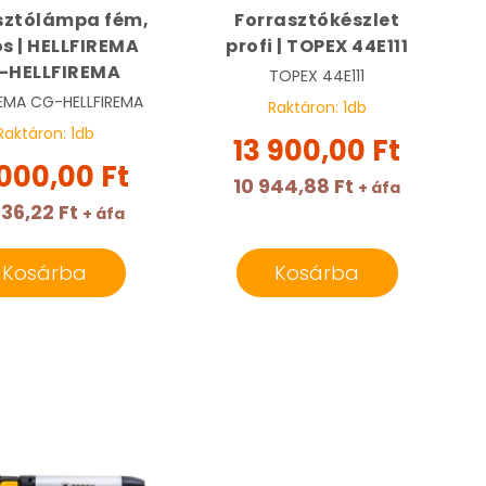
sztólámpa fém,
Forrasztókészlet
ós | HELLFIREMA
profi | TOPEX 44E111
-HELLFIREMA
TOPEX
44E111
REMA
CG-HELLFIREMA
Raktáron:
1
db
Raktáron:
1
db
13 900,00 Ft
 000,00 Ft
10 944,88 Ft
+ áfa
236,22 Ft
+ áfa
Kosárba
Kosárba