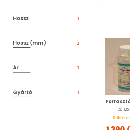
Hossz
Hossz (mm)
Ár
Gyártó
Forrasztó
20112
Raktáro
1 390,