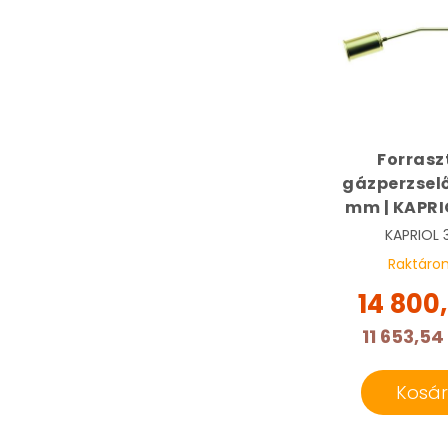
Forrasz
gázperzselő
mm | KAPRI
KAPRIOL
Raktáro
14 800
11 653,54
Kosá