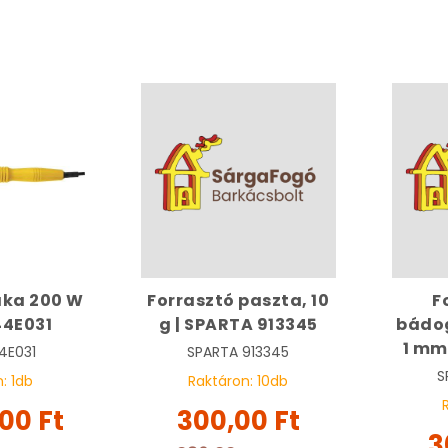
áka 200 W
Forrasztó paszta, 10
F
44E031
g | SPARTA 913345
bádo
1 mm
4E031
SPARTA
913345
S
n:
1
db
Raktáron:
10
db
,00 Ft
300,00 Ft
3