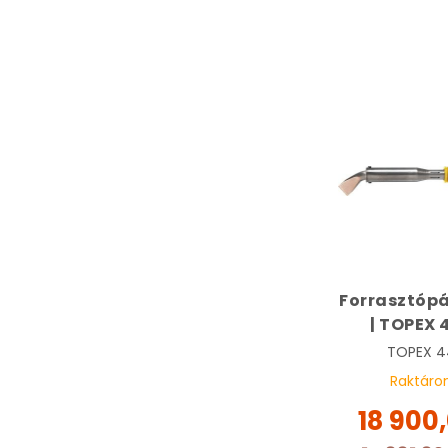
Forrasztóp
| TOPEX 
TOPEX
4
Raktáro
18 900