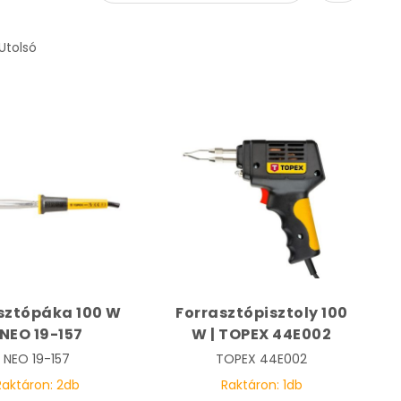
Utolsó
sztópáka 100 W
Forrasztópisztoly 100
 NEO 19-157
W | TOPEX 44E002
NEO
19-157
TOPEX
44E002
Raktáron:
2
db
Raktáron:
1
db