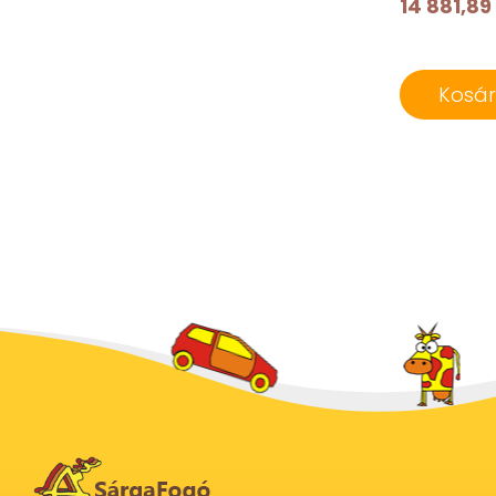
14 881,89
Kosá