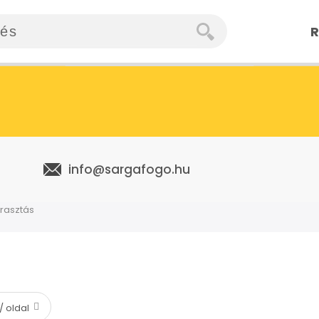
R
info@sargafogo.hu
rrasztás