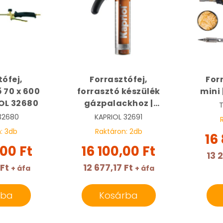
tófej,
Forrasztófej,
For
 70 x 600
forrasztó készülék
mini
OL 32680
gázpalackhoz |
KAPRIOL 32691
32680
KAPRIOL
32691
n:
3
db
Raktáron:
2
db
16
,00 Ft
16 100,00 Ft
13 
 Ft
12 677,17 Ft
+ áfa
+ áfa
rba
Kosárba