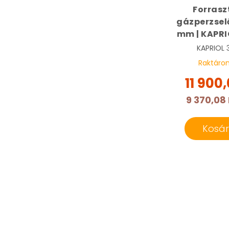
Forrasz
gázperzselő
mm | KAPRI
KAPRIOL
Raktáro
11 900,
9 370,08 
Kosá