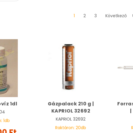
1
2
3
Következő
víz 1dl
Gázpalack 210 g |
Forra
KAPRIOL 32692
|
204
KAPRIOL
32692
n:
1
db
Raktáron:
20
db
00 Ft