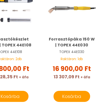
rasztókészlet
Forrasztópáka 150 W
 | TOPEX 44E108
| TOPEX 44E030
TOPEX
44E108
TOPEX
44E030
Raktáron:
2
db
Raktáron:
1
db
 800,00 Ft
16 900,00 Ft
228,35 Ft
13 307,09 Ft
+ áfa
+ áfa
Kosárba
Kosárba