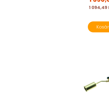
1 094,49 
Kosá