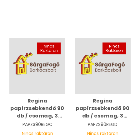
Nincs
Nincs
Raktáron
Raktáron
Regina
Regina
papírzsebkendő 90
papírzsebkendő 90
db / csomag, 3
db / csomag, 3
rétegű, Calming
rétegű, Delicate
PAPZS90REGC
PAPZS90REGD
Chamomile
Nincs raktáron
Nincs raktáron