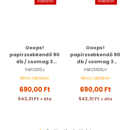
Raktáron
Raktáron
Ooops!
Ooops!
papírzsebkendő 90
papírzsebkendő 90
db / csomag 3
db / csomag 3
rétegű, Jázmin
rétegű, lótuszvirág
PAPZS00J
PAPZS100LV
Nincs raktáron
Nincs raktáron
690,00 Ft
690,00 Ft
543,31 Ft
543,31 Ft
+ áfa
+ áfa