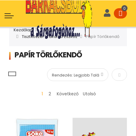
Kezdőlap
Kategóriák
Tisztítószer | Takarító Eszköz
Papír Törlőkendő
PAPÍR TÖRLŐKENDŐ
Növekvő
1
2
Következő
Utolsó