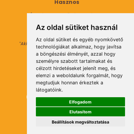
Hasznos
Általános Szerződési Feltételek
Az oldal sütiket használ
Adatkezelési tájékoztató
Az oldal sütiket és egyéb nyomkövető
"Aki másokat nem tesz gazdaggá, maga sem
technológiákat alkalmaz, hogy javítsa
válhat azzá."
a böngészési élményét, azzal hogy
© 2021 Minden jog fenntartva.
személyre szabott tartalmakat és
célzott hirdetéseket jelenít meg, és
elemzi a weboldalunk forgalmát, hogy
Hírlevél Feliratkozás
megtudjuk honnan érkeztek a
látogatóink.
Elfogadom
Elutasítom
Feliratkozás
Beállítások megváltoztatása