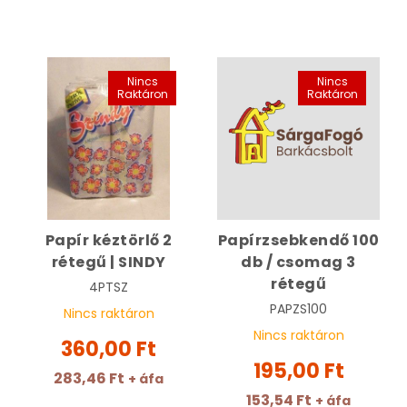
Nincs
Nincs
Raktáron
Raktáron
Papír kéztörlő 2
Papírzsebkendő 100
rétegű | SINDY
db / csomag 3
rétegű
4PTSZ
PAPZS100
Nincs raktáron
Nincs raktáron
360,00 Ft
195,00 Ft
283,46 Ft
+ áfa
153,54 Ft
+ áfa