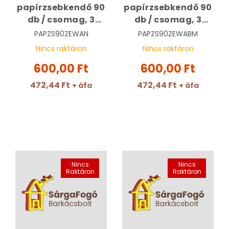
papírzsebkendő 90
papírzsebkendő 90
db / csomag, 3
db / csomag, 3
rétegű | Normál
rétegű | Blossom
PAPZS90ZEWAN
PAPZS90ZEWABM
Moments
Nincs raktáron
Nincs raktáron
600,00 Ft
600,00 Ft
472,44 Ft
472,44 Ft
+ áfa
+ áfa
Nincs
Nincs
Raktáron
Raktáron