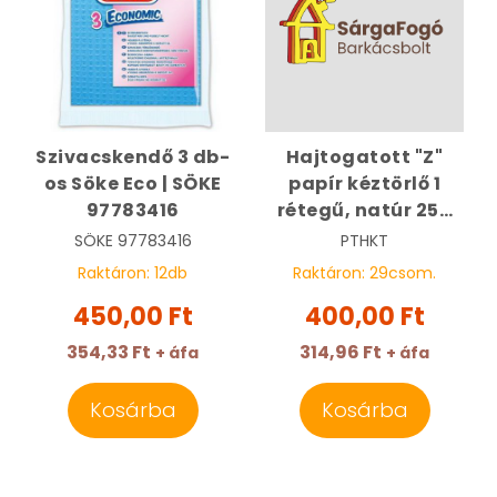
Szivacskendő 3 db-
Hajtogatott "Z"
os Söke Eco | SÖKE
papír kéztörlő 1
97783416
rétegű, natúr 250
lapos | HPS
SÖKE
97783416
PTHKT
Raktáron:
12
db
Raktáron:
29
csom.
450,00 Ft
400,00 Ft
354,33 Ft
314,96 Ft
+ áfa
+ áfa
Kosárba
Kosárba