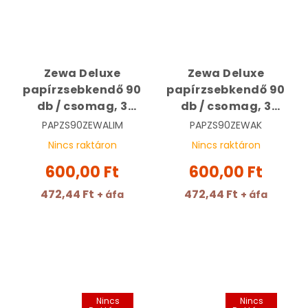
Zewa Deluxe
Zewa Deluxe
papírzsebkendő 90
papírzsebkendő 90
db / csomag, 3
db / csomag, 3
rétegű | Magic
rétegű | Kamilla
PAPZS90ZEWALIM
PAPZS90ZEWAK
Garden
Nincs raktáron
Nincs raktáron
600,00 Ft
600,00 Ft
472,44 Ft
472,44 Ft
+ áfa
+ áfa
Nincs
Nincs