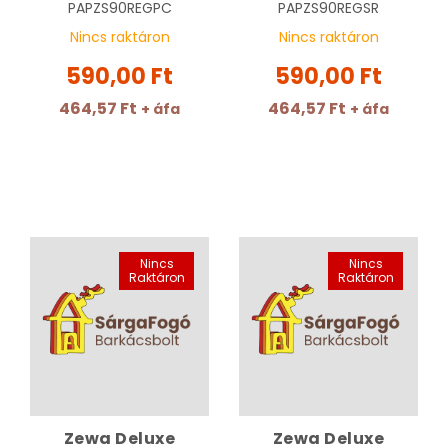
rétegű, Pure
rétegű, Sense Rain,
PAPZS90REGPC
PAPZS90REGSR
Coconut/White
Cream
Nincs raktáron
Nincs raktáron
tea/Sweet Orange
590,00 Ft
590,00 Ft
464,57 Ft
464,57 Ft
+ áfa
+ áfa
Nincs
Nincs
Raktáron
Raktáron
Zewa Deluxe
Zewa Deluxe