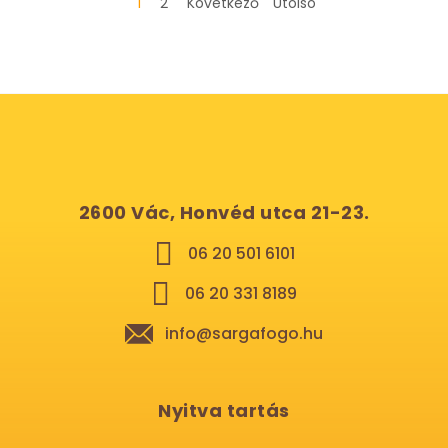
1
2
Következő
Utolsó
2600 Vác, Honvéd utca 21-23.
06 20 501 6101
06 20 331 8189
info@sargafogo.hu
Nyitva tartás