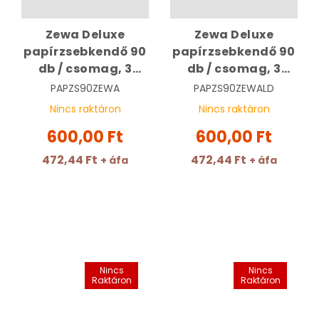
Zewa Deluxe
Zewa Deluxe
papírzsebkendő 90
papírzsebkendő 90
db / csomag, 3
db / csomag, 3
rétegű | Eper
rétegű | Lavender
PAPZS90ZEWA
PAPZS90ZEWALD
Dreams
Nincs raktáron
Nincs raktáron
600,00 Ft
600,00 Ft
472,44 Ft
472,44 Ft
+ áfa
+ áfa
Nincs
Nincs
Raktáron
Raktáron