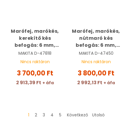
Marófej, marókés,
Marófej, marókés,
kerekítő kés
nútmaró kés
befogás: 6 mm,
befogás: 6 mm,
átmérő: 9,5 mm,
átmérő: 8 mm,
MAKITA
D-47818
MAKITA
D-47450
rádiusz: 4,8 mm |
hossz: 25,4 mm |
Nincs raktáron
Nincs raktáron
MAKITA D-47818
MAKITA D-47450
3 700,00 Ft
3 800,00 Ft
2 913,39 Ft
2 992,13 Ft
+ áfa
+ áfa
1
2
3
4
5
Következő
Utolsó