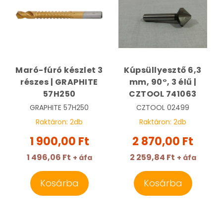
Maró-fúró készlet 3
Kúpsüllyesztő 6,3
részes | GRAPHITE
mm, 90°, 3 élű |
57H250
CZTOOL 741063
GRAPHITE
57H250
CZTOOL
02499
Raktáron:
2
db
Raktáron:
2
db
1 900,00 Ft
2 870,00 Ft
1 496,06 Ft
2 259,84 Ft
+ áfa
+ áfa
Kosárba
Kosárba