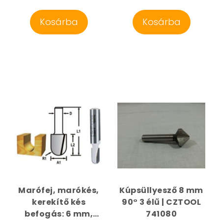
Kosárba
Kosárba
Marófej, marókés,
Kúpsüllyesző 8 mm
kerekítő kés
90° 3 élű | CZTOOL
befogás: 6 mm,
741080