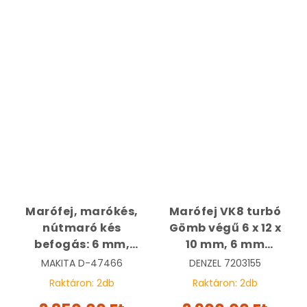
Marófej, marókés,
Marófej VK8 turbó
nútmaró kés
Gömb végű 6 x 12 x
befogás: 6 mm,
10 mm, 6 mm
átmérő: 10 mm,
befogás | DENZEL
MAKITA
D-47466
DENZEL
7203155
hossz: 25,4 mm |
7203155
Raktáron:
2
db
Raktáron:
2
db
MAKITA D-47466