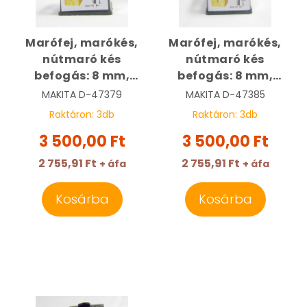
Marófej, marókés,
Marófej, marókés,
nútmaró kés
nútmaró kés
befogás: 8 mm,
befogás: 8 mm,
átmérő: 3 mm,
átmérő: 4 mm,
MAKITA
D-47379
MAKITA
D-47385
hossz: 13 mm |
hossz: 13 mm |
Raktáron:
3
db
Raktáron:
3
db
MAKITA D-47379
MAKITA D-47385
3 500,00 Ft
3 500,00 Ft
2 755,91 Ft
2 755,91 Ft
+ áfa
+ áfa
Kosárba
Kosárba