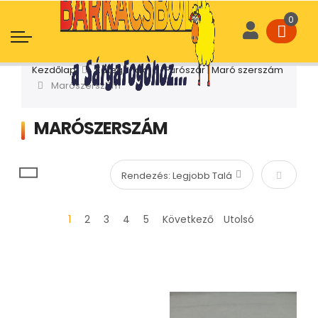
Kezdőlap
Kategóriák
Fúrószár | Maró szerszám
Marószerszám
MARÓSZERSZÁM
Növekvő
1
2
3
4
5
Következő
Utolsó