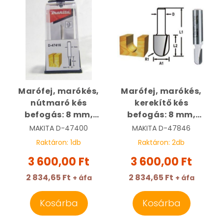
Marófej, marókés,
Marófej, marókés,
nútmaró kés
kerekítő kés
befogás: 8 mm,
befogás: 8 mm,
átmérő: 6 mm,
átmérő: 9,5 mm,
MAKITA
D-47400
MAKITA
D-47846
hossz: 19 mm |
rádisz: 4,8 mm |
Raktáron:
1
db
Raktáron:
2
db
MAKITA D-47400
MAKITA D-47846
3 600,00 Ft
3 600,00 Ft
2 834,65 Ft
2 834,65 Ft
+ áfa
+ áfa
Kosárba
Kosárba