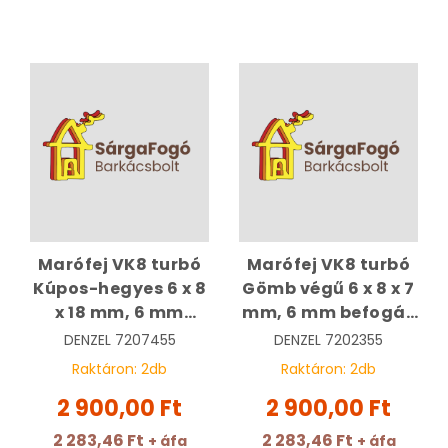
Marófej VK8 turbó
Marófej VK8 turbó
Kúpos-hegyes 6 x 8
Gömb végű 6 x 8 x 7
x 18 mm, 6 mm
mm, 6 mm befogás
befogás | DENZEL
| DENZEL 7202355
DENZEL
7207455
DENZEL
7202355
7207455
Raktáron:
2
db
Raktáron:
2
db
2 900,00 Ft
2 900,00 Ft
2 283,46 Ft
2 283,46 Ft
+ áfa
+ áfa