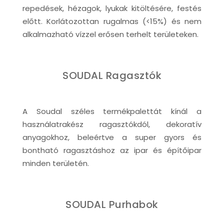
repedések, hézagok, lyukak kitöltésére, festés
előtt. Korlátozottan rugalmas (<15%) és nem
alkalmazható vízzel erősen terhelt területeken.
SOUDAL Ragasztók
A Soudal széles termékpalettát kínál a
használatrakész ragasztókdól, dekoratív
anyagokhoz, beleértve a super gyors és
bontható ragasztáshoz az ipar és építőipar
minden területén.
SOUDAL Purhabok