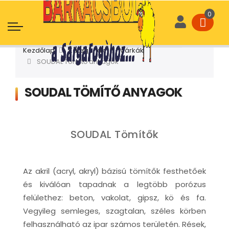
Kezdőlap
Kategóriák
Márkák
SOUDAL Tömítő anyagok
SOUDAL TÖMÍTŐ ANYAGOK
SOUDAL Tömítők
Az akril (acryl, akryl) bázisú tömítők festhetőek
és kiválóan tapadnak a legtöbb porózus
felülethez: beton, vakolat, gipsz, kö és fa.
Vegyileg semleges, szagtalan, széles körben
felhasználható az ipar számos területén. Rések,