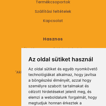
Termékcsoportok
Szállítási feltételek
Kapcsolat
Hasznos
Általános Szerződési Feltételek
Az oldal sütiket használ
Adatkezelési tájékoztató
Az oldal sütiket és egyéb nyomkövető
"Aki másokat nem tesz gazdaggá, maga sem
technológiákat alkalmaz, hogy javítsa
válhat azzá."
a böngészési élményét, azzal hogy
© 2021 Minden jog fenntartva.
személyre szabott tartalmakat és
célzott hirdetéseket jelenít meg, és
elemzi a weboldalunk forgalmát, hogy
Hírlevél Feliratkozás
megtudjuk honnan érkeztek a