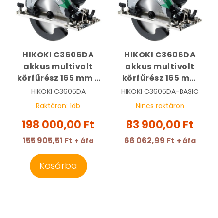
HIKOKI C3606DA
HIKOKI C3606DA
akkus multivolt
akkus multivolt
körfűrész 165 mm 2
körfűrész 165 mm
x 2,5 Ah Hitbox |
alapgép HITBOX |
HIKOKI
C3606DA
HIKOKI
C3606DA-BASIC
HIKOKI C3606DA
HIKOKI C3606DA-
Raktáron:
1
db
Nincs raktáron
BASIC
198 000,00 Ft
83 900,00 Ft
155 905,51 Ft
66 062,99 Ft
+ áfa
+ áfa
Kosárba