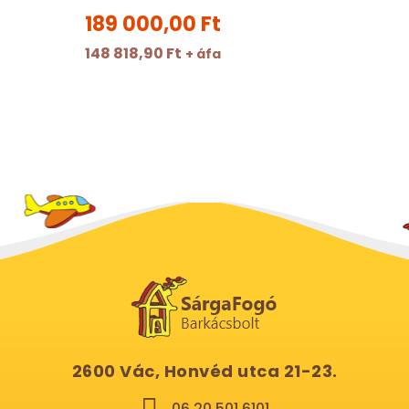
189 000,00 Ft
148 818,90 Ft
+ áfa
2600 Vác, Honvéd utca 21-23.
06 20 501 6101