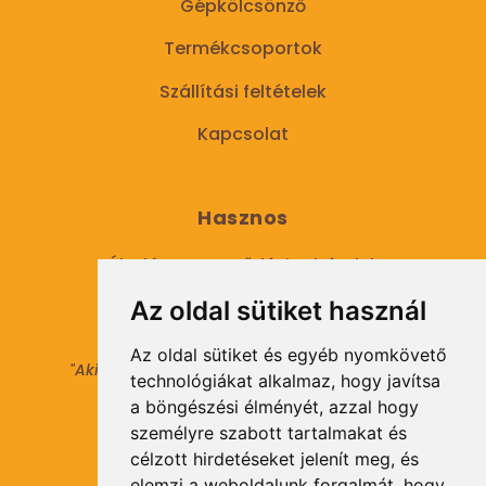
Gépkölcsönző
Termékcsoportok
Szállítási feltételek
Kapcsolat
Hasznos
Általános Szerződési Feltételek
Az oldal sütiket használ
Adatkezelési tájékoztató
Az oldal sütiket és egyéb nyomkövető
"Aki másokat nem tesz gazdaggá, maga sem
technológiákat alkalmaz, hogy javítsa
válhat azzá."
a böngészési élményét, azzal hogy
© 2021 Minden jog fenntartva.
személyre szabott tartalmakat és
célzott hirdetéseket jelenít meg, és
elemzi a weboldalunk forgalmát, hogy