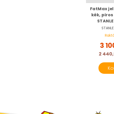
FatMax jel
kék, piros
STANLE
STANL
Rakt
3 10
2 440,
Ko