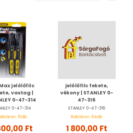
Max jelölőfilc
jelölőfilc fekete,
ete, vastag |
vékony | STANLEY 0-
NLEY 0-47-314
47-316
ANLEY
0-47-314
STANLEY
0-47-316
aktáron:
10
db
Raktáron:
64
db
800,00 Ft
1 800,00 Ft