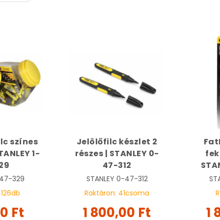
ilc színes
Jelölőfilc készlet 2
Fat
STANLEY 1-
részes | STANLEY 0-
fek
29
47-312
STA
-47-329
STANLEY
0-47-312
ST
:
126
db
Raktáron:
41
csoma
R
0 Ft
1 800,00 Ft
1 