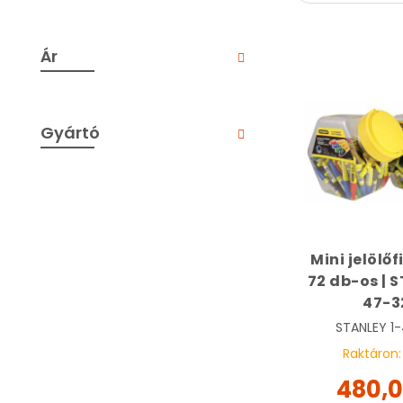
Ár
Gyártó
Mini jelölőf
72 db-os | 
47-3
STANLEY
1
Raktáron
480,0