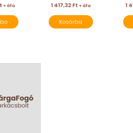
t
1 417,32 Ft
1 4
+ áfa
+ áfa
rba
Kosárba