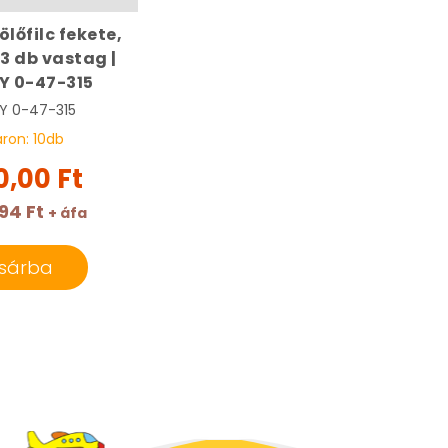
ölőfilc fekete,
 3 db vastag |
Y 0-47-315
EY
0-47-315
áron:
10
db
0,00 Ft
94 Ft
+ áfa
sárba