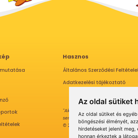
kép
Hasznos
emutatása
Általános Szerződési Feltétele
Adatkezelési tájékoztató
nző
Az oldal sütiket 
"Aki másokat nem tesz gazdaggá
portok
Az oldal sütiket és egyé
sem válhat azzá."
böngészési élményét, azz
eltételek
© 2021 Minden jog fenntartva.
hirdetéseket jelenít meg
honnan érkeztek a látoga