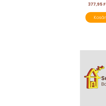
377,95 F
Kosá