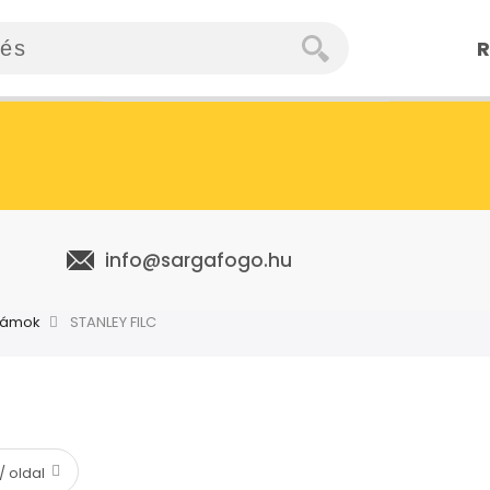
R
info@sargafogo.hu
zámok
STANLEY FILC