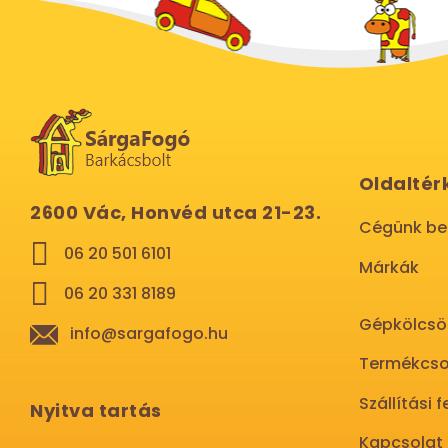
Oldaltér
2600 Vác, Honvéd utca 21-23.
Cégünk b
06 20 501 6101
Márkák
06 20 331 8189
Gépkölcsö
info@sargafogo.hu
Termékcso
Szállítási f
Nyitva tartás
Kapcsolat