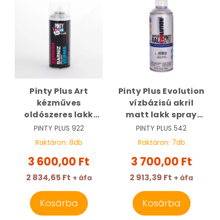
Pinty Plus Art
Pinty Plus Evolution
kézműves
vízbázisú akril
oldószeres lakk
matt lakk spray
spray 400ml,
400 ml | PINTY PLUS
PINTY PLUS
922
PINTY PLUS
542
fényes | PINTY PLUS
542
Raktáron:
8
db
Raktáron:
7
db
922
3 600,00 Ft
3 700,00 Ft
2 834,65 Ft
2 913,39 Ft
+ áfa
+ áfa
Kosárba
Kosárba