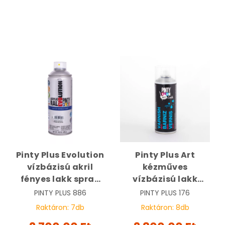
Pinty Plus Evolution
Pinty Plus Art
vízbázisú akril
kézműves
fényes lakk spray
vízbázisú lakk
400 ml | PINTY PLUS
spray 400ml, matt |
PINTY PLUS
886
PINTY PLUS
176
886
PINTY PLUS 176
Raktáron:
7
db
Raktáron:
8
db