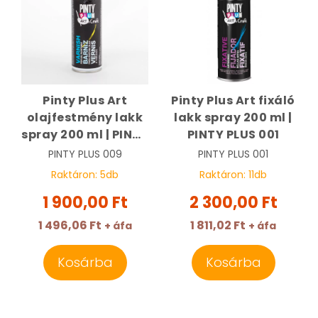
Pinty Plus Art
Pinty Plus Art fixáló
olajfestmény lakk
lakk spray 200 ml |
spray 200 ml | PINTY
PINTY PLUS 001
PLUS 009
PINTY PLUS
009
PINTY PLUS
001
Raktáron:
5
db
Raktáron:
11
db
1 900,00 Ft
2 300,00 Ft
1 496,06 Ft
1 811,02 Ft
+ áfa
+ áfa
Kosárba
Kosárba