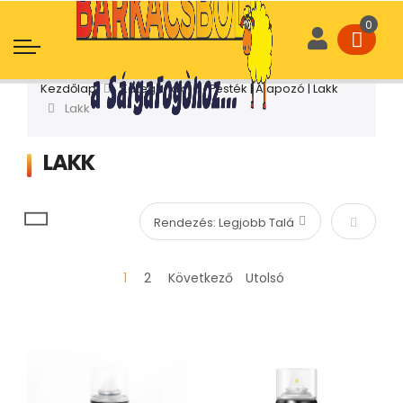
Kezdőlap
Kategóriák
Festék | Alapozó | Lakk
Lakk
LAKK
Növekvő
1
2
Következő
Utolsó