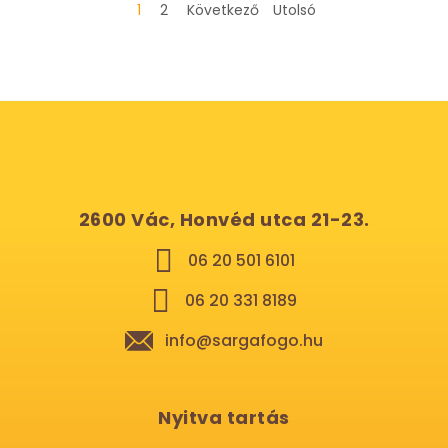
1
2
Következő
Utolsó
2600 Vác, Honvéd utca 21-23.
06 20 501 6101
06 20 331 8189
info@sargafogo.hu
Nyitva tartás