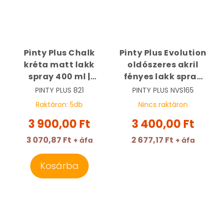
Pinty Plus Chalk
Pinty Plus Evolution
kréta matt lakk
oldószeres akril
spray 400 ml |
fényes lakk spray
PINTY PLUS 821
400 ml | PINTY PLUS
PINTY PLUS
821
PINTY PLUS
NVS165
165
Raktáron:
5
db
Nincs raktáron
3 900,00 Ft
3 400,00 Ft
3 070,87 Ft
2 677,17 Ft
+ áfa
+ áfa
Kosárba