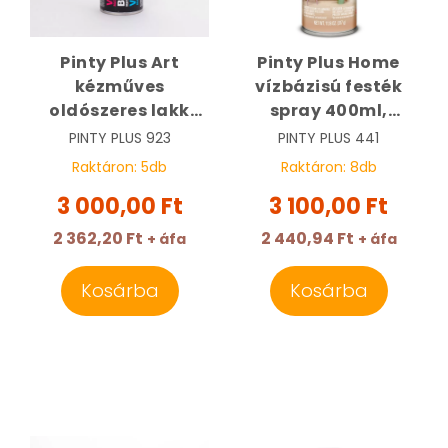
Pinty Plus Art
Pinty Plus Home
kézműves
vízbázisú festék
oldószeres lakk
spray 400ml,
spray 400ml, matt |
fényes lakk HM441 |
PINTY PLUS
923
PINTY PLUS
441
PINTY PLUS 923
PINTY PLUS 441
Raktáron:
5
db
Raktáron:
8
db
3 000,00 Ft
3 100,00 Ft
2 362,20 Ft
2 440,94 Ft
+ áfa
+ áfa
Kosárba
Kosárba