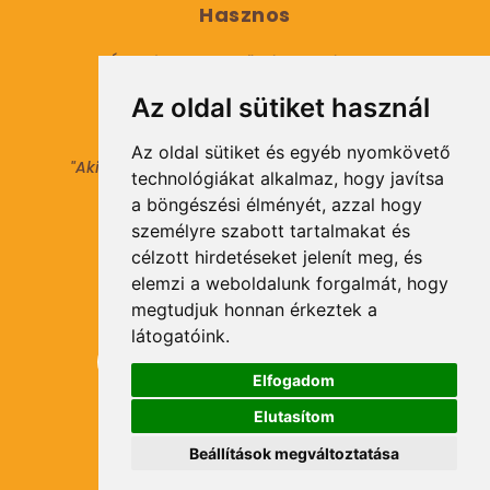
Hasznos
Általános Szerződési Feltételek
Az oldal sütiket használ
Adatkezelési tájékoztató
Az oldal sütiket és egyéb nyomkövető
"Aki másokat nem tesz gazdaggá, maga sem
technológiákat alkalmaz, hogy javítsa
válhat azzá."
a böngészési élményét, azzal hogy
© 2021 Minden jog fenntartva.
személyre szabott tartalmakat és
célzott hirdetéseket jelenít meg, és
elemzi a weboldalunk forgalmát, hogy
Hírlevél Feliratkozás
megtudjuk honnan érkeztek a
látogatóink.
Elfogadom
Elutasítom
Feliratkozás
Beállítások megváltoztatása