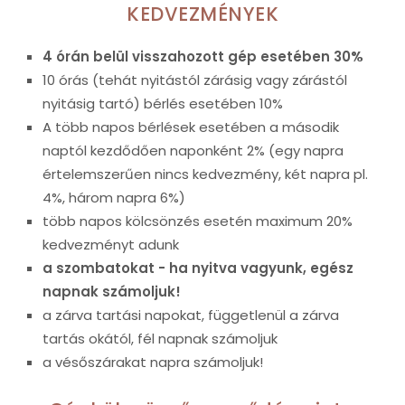
KEDVEZMÉNYEK
4 órán belül visszahozott gép esetében 30%
10 órás (tehát nyitástól zárásig vagy zárástól
nyitásig tartó) bérlés esetében 10%
A több napos bérlések esetében a második
naptól kezdődően naponként 2% (egy napra
értelemszerűen nincs kedvezmény, két napra pl.
4%, három napra 6%)
több napos kölcsönzés esetén maximum 20%
kedvezményt adunk
a szombatokat - ha nyitva vagyunk, egész
napnak számoljuk!
a zárva tartási napokat, függetlenül a zárva
tartás okától, fél napnak számoljuk
a vésőszárakat napra számoljuk!