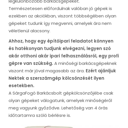
legkülönbözőbb barkácsgépeket.
Természetesen előfordulnak valóban jó gépek is
ezekben az akciókban, viszont többségében olyan
gépeket tudunk így megvenni, amelyek ára nem
véletlenül alacsony.
Ahhoz, hogy egy építőipari feladatot könnyen
és hatékonyan tudjunk elvégezni, legyen szó
akár otthoni akár ipari felhasználásról, egy profi
gépre van szükség.
A minőségi barkácsgépeknek
viszont már jóval magasabb az ára.
Ezért ajánljuk
Nektek a szerszámgép kölcsönzését ilyen
esetekben.
A SárgaFogó Barkácsbolt gépkölcsönzőjébe csak
olyan gépeket válogatunk, amelyek minőségéről
meg vagyunk győződve. Lehetőség van 4 órás
időtartamra szóló bérlésre is.