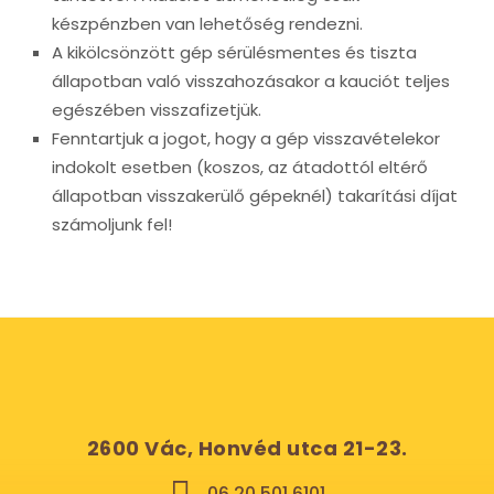
készpénzben van lehetőség rendezni.
A kikölcsönzött gép sérülésmentes és tiszta
állapotban való visszahozásakor a kauciót teljes
egészében visszafizetjük.
Fenntartjuk a jogot, hogy a gép visszavételekor
indokolt esetben (koszos, az átadottól eltérő
állapotban visszakerülő gépeknél) takarítási díjat
számoljunk fel!
2600 Vác, Honvéd utca 21-23.
06 20 501 6101