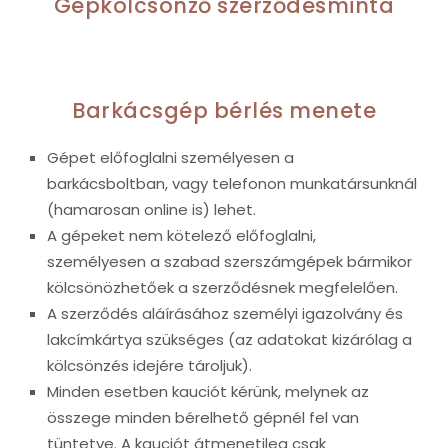
Gépkölcsönző szerződésminta
Barkácsgép bérlés menete
Gépet előfoglalni személyesen a
barkácsboltban, vagy telefonon munkatársunknál
(hamarosan online is) lehet.
A gépeket nem kötelező előfoglalni,
személyesen a szabad szerszámgépek bármikor
kölcsönözhetőek a szerződésnek megfelelően.
A szerződés aláírásához személyi igazolvány és
lakcímkártya szükséges (az adatokat kizárólag a
kölcsönzés idejére tároljuk).
Minden esetben kauciót kérünk, melynek az
összege minden bérelhető gépnél fel van
tüntetve. A kauciót átmenetileg csak