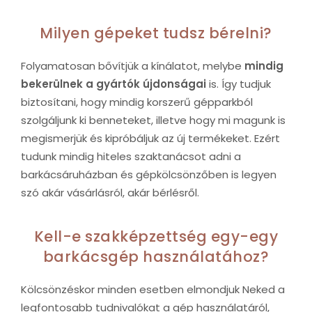
Milyen gépeket tudsz bérelni?
Folyamatosan bővítjük a kínálatot, melybe
mindig
bekerülnek a gyártók újdonságai
is. Így tudjuk
biztosítani, hogy mindig korszerű gépparkból
szolgáljunk ki benneteket, illetve hogy mi magunk is
megismerjük és kipróbáljuk az új termékeket. Ezért
tudunk mindig hiteles szaktanácsot adni a
barkácsáruházban és gépkölcsönzőben is legyen
szó akár vásárlásról, akár bérlésről.
Kell-e szakképzettség egy-egy
barkácsgép használatához?
Kölcsönzéskor minden esetben elmondjuk Neked a
legfontosabb tudnivalókat a gép használatáról,