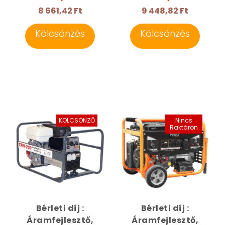
8 661,42 Ft
9 448,82 Ft
Kölcsönzés
Kölcsönzés
KÖLCSÖNZŐ
Nincs
Raktáron
Bérleti díj :
Bérleti díj :
Áramfejlesztő,
Áramfejlesztő,