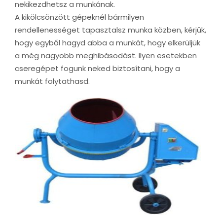
nekikezdhetsz a munkának.
A kikölcsönzött gépeknél bármilyen
rendellenességet tapasztalsz munka közben, kérjük,
hogy egyből hagyd abba a munkát, hogy elkerüljük
a még nagyobb meghibásodást. Ilyen esetekben
cseregépet fogunk neked biztosítani, hogy a
munkát folytathasd.