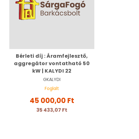
Bérleti díj : Áramfejlesztő,
aggregátor vontatható 50
kW | KALYDI 22
GKALYDI
Foglalt
45 000,00 Ft
35 433,07 Ft