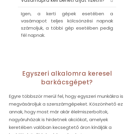
Vasárnapra kell bérleti díjat fizetni?
Igen, a kerti gépek esetében a
vasárnapot teljes kölcsönzési napnak
számoljuk, a többi gép esetében pedig
fél napnak.
Egyszeri alkalomra keresel
barkácsgépet?
Egyre többször merül fel, hogy egyszeri munkákra is
megvásároljuk a szerszámgépeket. Köszönhető ez
annak, hogy most már akár élelmiszerboltok,
nagyáruházak is hirdetnek akciókat, amelyek
keretében valóban kecsegtető áron kínálják a