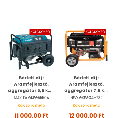
KÖLCSÖNZŐ
KÖLCSÖNZŐ
Bérleti díj :
Bérleti díj :
Áramfejlesztő,
Áramfejlesztő,
aggregátor 5,5 kW |
aggregátor 7,5 kW
MAKITA EG5550A
400V | NEO 04-732
MAKITA
GKEG5550A
NEO
GKEG04-732
Kölcsönözhető
Kölcsönözhető
11 000,00 Ft
12 000,00 Ft