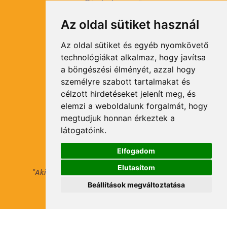
Gépkölcsönző
Termékcsoportok
Az oldal sütiket használ
Szállítási feltételek
Az oldal sütiket és egyéb nyomkövető
technológiákat alkalmaz, hogy javítsa
Kapcsolat
a böngészési élményét, azzal hogy
személyre szabott tartalmakat és
célzott hirdetéseket jelenít meg, és
Hasznos
elemzi a weboldalunk forgalmát, hogy
megtudjuk honnan érkeztek a
Általános Szerződési Feltételek
látogatóink.
Adatkezelési tájékoztató
Elfogadom
Elutasítom
"Aki másokat nem tesz gazdaggá, maga sem
válhat azzá."
Beállítások megváltoztatása
© 2021 Minden jog fenntartva.