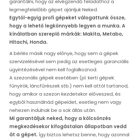
garantálni, hogy az elvégzendő feladathoz a
legmegfelelőbb gépet ajánljuk Neked.
Egytől-egyig profi gépeket válogattunk össze,
hogy a lehető legkönnyebb legyen a munka. A
kínálatban szereplő márkák: Makita, Metabo,
Hitachi, Honda.
A bérlés másik nagy előnye, hogy sem a gépek
szervizelésével sem pedig az esetleges garanciális
ügyintézésével nem kell foglalkoznod.
A szezonális gépek esetében (pl. kerti gépek:
fűnyírók, láncfűrészek stb.) nem kell attól tartanod,
hogy amikor a szezon kezdetekor előveszed, és
egyből használnád gépeidet, esetleg nem vagy
nehezen indulnak be a sok állás után.
Mi garantáljuk neked, hogy a kölcsönzés
megkezdésekor kifogástalan állapotban vedd
át a gépet.
Így biztos lehetsz benne, hogy azonnal