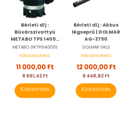
Bérleti díj :
Bérleti díj : Akkus
Búvárszivattyú
légseprű | DOLMAR
METABO TPS 14000
AG-3750
S COMBI | METABO
METABO
GKTPS14000S
DOLMAR
GKLS
0251400000
Kölcsönözhető
Kölcsönözhető
11 000,00 Ft
12 000,00 Ft
8 661,42 Ft
9 448,82 Ft
Kölcsönzés
Kölcsönzés