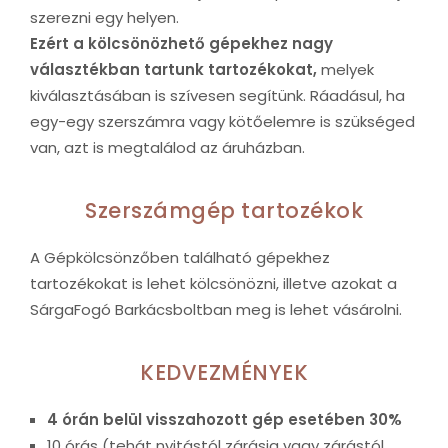
szerezni egy helyen.
Ezért a kölcsönözhető gépekhez nagy
választékban tartunk tartozékokat,
melyek
kiválasztásában is szívesen segítünk. Ráadásul, ha
egy-egy szerszámra vagy kötőelemre is szükséged
van, azt is megtalálod az áruházban.
Szerszámgép tartozékok
A Gépkölcsönzőben található gépekhez
tartozékokat is lehet kölcsönözni, illetve azokat a
SárgaFogó Barkácsboltban meg is lehet vásárolni.
KEDVEZMÉNYEK
4 órán belül visszahozott gép esetében 30%
10 órás (tehát nyitástól zárásig vagy zárástól