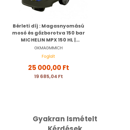
Bérleti díj : Magasnyomású
mosó és gőzborotva 150 bar
MICHELIN MPX 150 HL |
MICHELIN 24332
GKMAGMMICH
Foglalt
25 000,00 Ft
19 685,04 Ft
Gyakran Ismételt
Kérdések