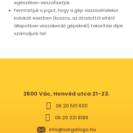
egészében visszafizetjük.
Fenntartjuk a jogot, hogy a gép visszavételekor
indokolt esetben (koszos, az átadottól eltérő
állapotban visszakerülő gépeknél) takarítási díjat
számoljunk fel!
2600 Vác, Honvéd utca 21-23.
06 20 501 6101
06 20 331 8189
info@sargafogo.hu