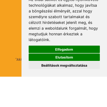
technológiákat alkalmaz, hogy javítsa
Kapcsolat
a böngészési élményét, azzal hogy
személyre szabott tartalmakat és
célzott hirdetéseket jelenít meg, és
Hasznos
elemzi a weboldalunk forgalmát, hogy
megtudjuk honnan érkeztek a
Általános Szerződési Feltételek
látogatóink.
Adatkezelési tájékoztató
Elfogadom
Elutasítom
"Aki másokat nem tesz gazdaggá, maga sem
válhat azzá."
Beállítások megváltoztatása
© 2021 Minden jog fenntartva.
Hírlevél Feliratkozás