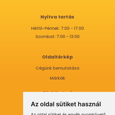
Nyitva tartás
Hétfő-Péntek: 7:00 - 17:00
Szombat: 7:00 - 13:00
Oldaltérkép
Cégünk bemutatása
Márkák
Gépkölcsönző
Termékcsoportok
Az oldal sütiket használ
Szállítási feltételek
Az oldal sütiket és egyéb nyomkövető