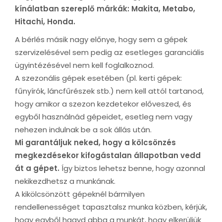
kínálatban szereplő márkák: Makita, Metabo,
Hitachi, Honda.
A bérlés másik nagy előnye, hogy sem a gépek
szervizelésével sem pedig az esetleges garanciális
ügyintézésével nem kell foglalkoznod.
A szezonális gépek esetében (pl. kerti gépek:
fűnyírók, láncfűrészek stb.) nem kell attól tartanod,
hogy amikor a szezon kezdetekor előveszed, és
egyből használnád gépeidet, esetleg nem vagy
nehezen indulnak be a sok állás után.
Mi garantáljuk neked, hogy a kölcsönzés
megkezdésekor kifogástalan állapotban vedd
át a gépet.
Így biztos lehetsz benne, hogy azonnal
nekikezdhetsz a munkának.
A kikölcsönzött gépeknél bármilyen
rendellenességet tapasztalsz munka közben, kérjük,
hogy egyből hagyd abba a munkát, hogy elkerüljük