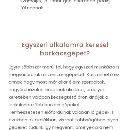
számoljuk, a többi gép esetében pedig
fél napnak.
Egyszeri alkalomra keresel
barkácsgépet?
Egyre többször merül fel, hogy egyszeri munkákra is
megvásároljuk a szerszámgépeket. Köszönhető ez
annak, hogy most már akár élelmiszerboltok,
nagyáruházak is hirdetnek akciókat, amelyek
keretében valóban kecsegtető áron kínálják a
legkülönbözőbb barkácsgépeket.
Természetesen előfordulnak valóban jó gépek is
ezekben az akciókban, viszont többségében olyan
gépeket tudunk így megvenni, amelyek ára nem