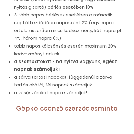
nyitásig tartó) bérlés esetében 10%
A több napos bérlések esetében a második
naptól kezdődően naponként 2% (egy napra
értelemszerűen nincs kedvezmény, két napra pl.
4%, három napra 6%)
több napos kölcsönzés esetén maximum 20%
kedvezményt adunk
a szombatokat - ha nyitva vagyunk, egész
napnak számoljuk!
a zárva tartási napokat, függetlenül a zárva
tartás okától, fél napnak számoljuk
a vésőszárakat napra számoljuk!
Gépkölcsönző szerződésminta