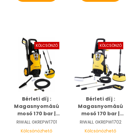
KÖLCSÖNZŐ
KÖLCSÖNZŐ
Bérleti díj :
Bérleti díj :
Magasnyomású
Magasnyomású
mosó 170 bar |
mosó 170 bar |
RIWALL REPW 170
RIWALL REPW 170
RIWALL
GKREPW1701
RIWALL
GKREPW1702
SET - 1
SET - 2
Kölcsönözhető
Kölcsönözhető