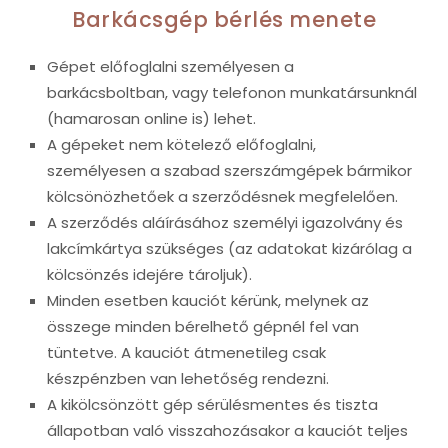
Barkácsgép bérlés menete
Gépet előfoglalni személyesen a
barkácsboltban, vagy telefonon munkatársunknál
(hamarosan online is) lehet.
A gépeket nem kötelező előfoglalni,
személyesen a szabad szerszámgépek bármikor
kölcsönözhetőek a szerződésnek megfelelően.
A szerződés aláírásához személyi igazolvány és
lakcímkártya szükséges (az adatokat kizárólag a
kölcsönzés idejére tároljuk).
Minden esetben kauciót kérünk, melynek az
összege minden bérelhető gépnél fel van
tüntetve. A kauciót átmenetileg csak
készpénzben van lehetőség rendezni.
A kikölcsönzött gép sérülésmentes és tiszta
állapotban való visszahozásakor a kauciót teljes