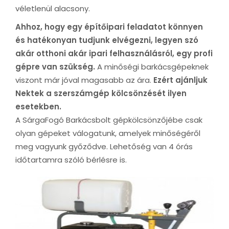
véletlenül alacsony.
Ahhoz, hogy egy építőipari feladatot könnyen
és hatékonyan tudjunk elvégezni, legyen szó
akár otthoni akár ipari felhasználásról, egy profi
gépre van szükség.
A minőségi barkácsgépeknek
viszont már jóval magasabb az ára.
Ezért ajánljuk
Nektek a szerszámgép kölcsönzését ilyen
esetekben.
A SárgaFogó Barkácsbolt gépkölcsönzőjébe csak
olyan gépeket válogatunk, amelyek minőségéről
meg vagyunk győződve. Lehetőség van 4 órás
időtartamra szóló bérlésre is.