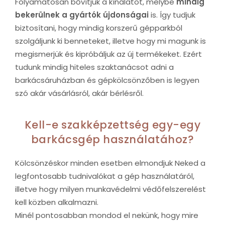
Folyamatosan bővítjük a kínálatot, melybe
mindig
bekerülnek a gyártók újdonságai
is. Így tudjuk
biztosítani, hogy mindig korszerű gépparkból
szolgáljunk ki benneteket, illetve hogy mi magunk is
megismerjük és kipróbáljuk az új termékeket. Ezért
tudunk mindig hiteles szaktanácsot adni a
barkácsáruházban és gépkölcsönzőben is legyen
szó akár vásárlásról, akár bérlésről.
Kell-e szakképzettség egy-egy
barkácsgép használatához?
Kölcsönzéskor minden esetben elmondjuk Neked a
legfontosabb tudnivalókat a gép használatáról,
illetve hogy milyen munkavédelmi védőfelszerelést
kell közben alkalmazni.
Minél pontosabban mondod el nekünk, hogy mire