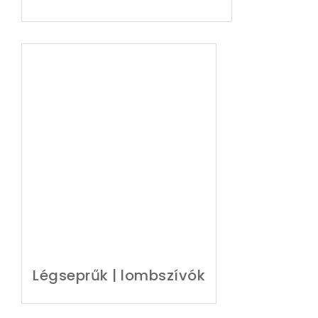
Légseprűk | lombszívók