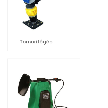
Tömörítőgép