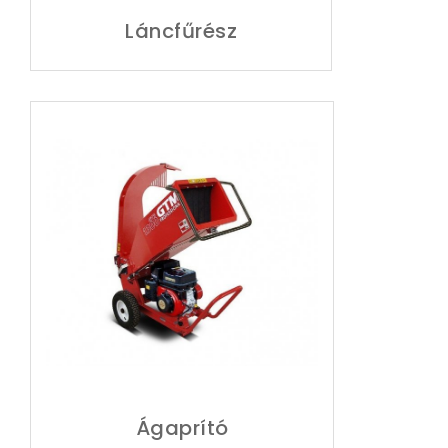
Láncfűrész
Ágaprító