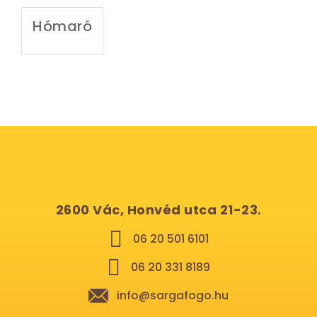
Hómaró
2600 Vác, Honvéd utca 21-23.
06 20 501 6101
06 20 331 8189
info@sargafogo.hu