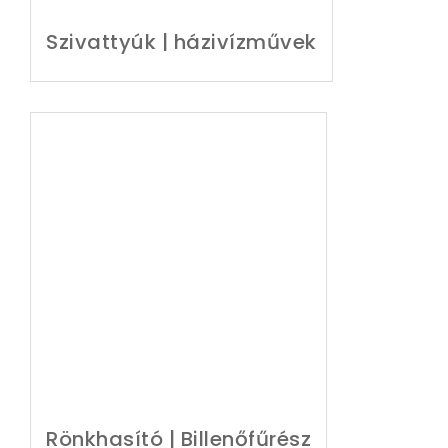
Szivattyúk | házivízművek
Rönkhasító | Billenőfűrész