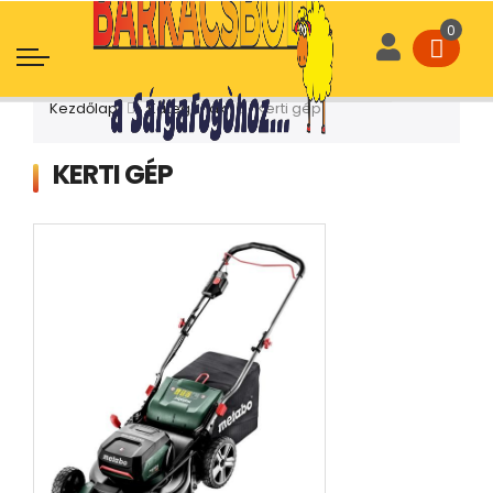
Kezdőlap
Kategóriák
Kerti gép
KERTI GÉP