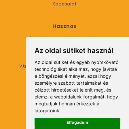
Kapcsolat
Hasznos
Általános Szerződési Feltételek
Az oldal sütiket használ
Adatkezelési tájékoztató
Az oldal sütiket és egyéb nyomkövető
"Aki másokat nem tesz gazdaggá, maga sem
technológiákat alkalmaz, hogy javítsa
válhat azzá."
a böngészési élményét, azzal hogy
© 2021 Minden jog fenntartva.
személyre szabott tartalmakat és
célzott hirdetéseket jelenít meg, és
elemzi a weboldalunk forgalmát, hogy
Hírlevél Feliratkozás
megtudjuk honnan érkeztek a
látogatóink.
Elfogadom