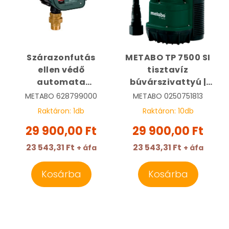
Szárazonfutás
METABO TP 7500 SI
ellen védő
tisztavíz
automata
búvárszivattyú |
szivattyúhoz HM3 |
METABO 0250751813
METABO
628799000
METABO
0250751813
METABO 628799000
Raktáron:
1
db
Raktáron:
10
db
29 900,00 Ft
29 900,00 Ft
23 543,31 Ft
23 543,31 Ft
+ áfa
+ áfa
Kosárba
Kosárba