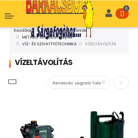
Kezdőlap
Kategóriák
Márkák
METABO Szerszámgépek
VÍZ- ÉS SZIVATTYÚTECHNIKA
VÍZELTÁVOLÍTÁS
VÍZELTÁVOLÍTÁS
Növekvő