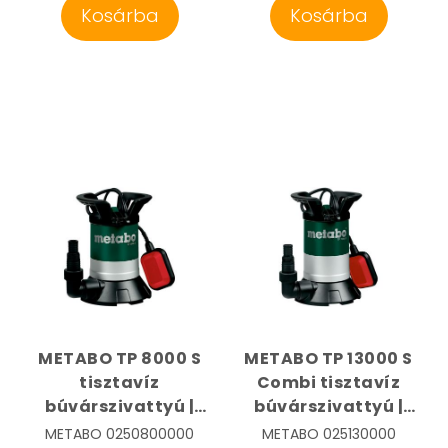
Kosárba
Kosárba
METABO TP 8000 S
METABO TP 13000 S
tisztavíz
Combi tisztavíz
búvárszivattyú |
búvárszivattyú |
METABO
METABO
METABO
0250800000
METABO
025130000