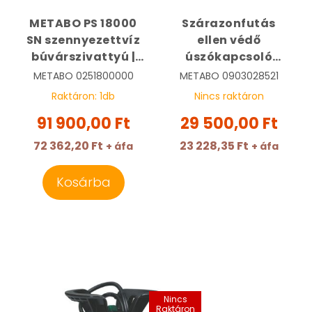
METABO PS 18000
Szárazonfutás
SN szennyezettvíz
ellen védő
búvárszivattyú |
úszókapcsoló
METABO
szivattyúhoz HM3 |
METABO
0251800000
METABO
0903028521
0251800000
METABO
Raktáron:
1
db
Nincs raktáron
0903028521
91 900,00 Ft
29 500,00 Ft
72 362,20 Ft
23 228,35 Ft
+ áfa
+ áfa
Kosárba
Nincs
Raktáron