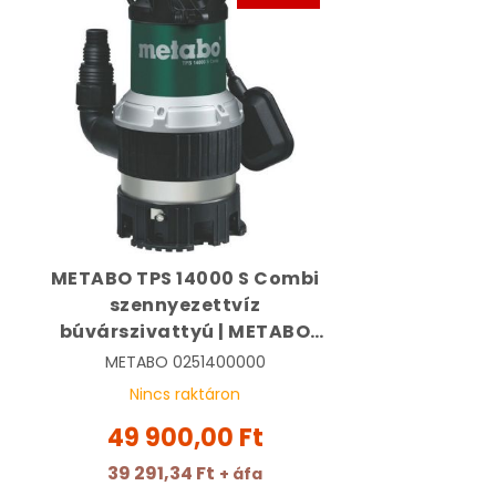
METABO TPS 14000 S Combi
szennyezettvíz
búvárszivattyú | METABO
0251400000
METABO
0251400000
Nincs raktáron
49 900,00 Ft
39 291,34 Ft
+ áfa