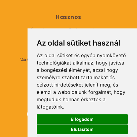
Hasznos
Általános Szerződési Feltételek
Az oldal sütiket használ
Adatkezelési tájékoztató
Az oldal sütiket és egyéb nyomkövető
"Aki másokat nem tesz gazdaggá, maga sem
technológiákat alkalmaz, hogy javítsa
válhat azzá."
a böngészési élményét, azzal hogy
© 2021 Minden jog fenntartva.
személyre szabott tartalmakat és
célzott hirdetéseket jelenít meg, és
elemzi a weboldalunk forgalmát, hogy
Hírlevél Feliratkozás
megtudjuk honnan érkeztek a
látogatóink.
Elfogadom
Elutasítom
Feliratkozás