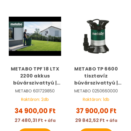
METABO TPF 18 LTX
METABO TP 6600
2200 akkus
tisztavíz
búvárszivattyú |
búvárszivattyú |
METABO 601729850
METABO
METABO
601729850
METABO
0250660000
0250660000
Raktáron:
2
db
Raktáron:
1
db
34 900,00 Ft
37 900,00 Ft
27 480,31 Ft
29 842,52 Ft
+ áfa
+ áfa