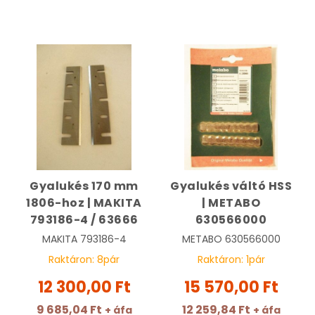
Gyalukés 170 mm
Gyalukés váltó HSS
1806-hoz | MAKITA
| METABO
793186-4 / 63666
630566000
MAKITA
793186-4
METABO
630566000
Raktáron:
8
pár
Raktáron:
1
pár
12 300,00 Ft
15 570,00 Ft
9 685,04 Ft
12 259,84 Ft
+ áfa
+ áfa