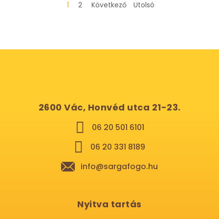
1
2
Következő
Utolsó
2600 Vác, Honvéd utca 21-23.
06 20 501 6101
06 20 331 8189
info@sargafogo.hu
Nyitva tartás