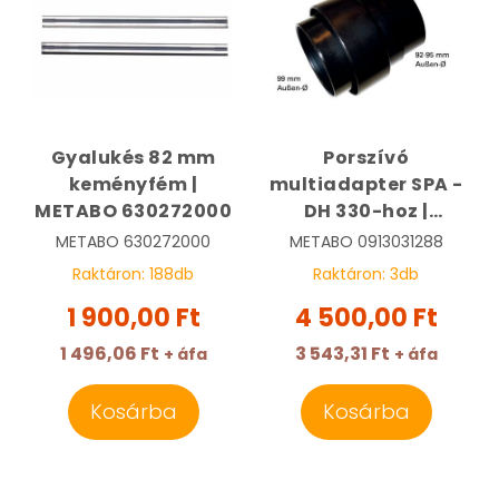
Gyalukés 82 mm
Porszívó
keményfém |
multiadapter SPA -
METABO 630272000
DH 330-hoz |
METABO
METABO
630272000
METABO
0913031288
0913031288
Raktáron:
188
db
Raktáron:
3
db
1 900,00 Ft
4 500,00 Ft
1 496,06 Ft
3 543,31 Ft
+ áfa
+ áfa
Kosárba
Kosárba