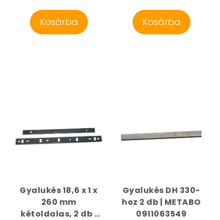
Kosárba
Kosárba
Gyalukés 18,6 x 1 x
Gyalukés DH 330-
260 mm
hoz 2 db | METABO
kétoldalas, 2 db |
0911063549