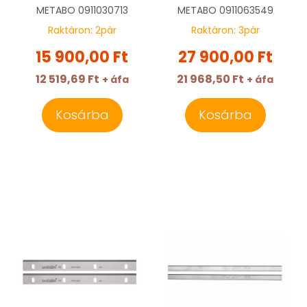
METABO 0911030713
METABO
0911030713
METABO
0911063549
Raktáron:
2
pár
Raktáron:
3
pár
15 900,00 Ft
27 900,00 Ft
12 519,69 Ft
21 968,50 Ft
+ áfa
+ áfa
Kosárba
Kosárba