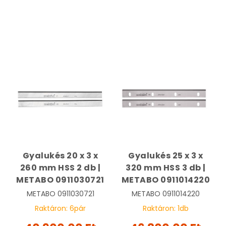
Gyalukés 20 x 3 x
Gyalukés 25 x 3 x
260 mm HSS 2 db |
320 mm HSS 3 db |
METABO 0911030721
METABO 0911014220
METABO
0911030721
METABO
0911014220
Raktáron:
6
pár
Raktáron:
1
db