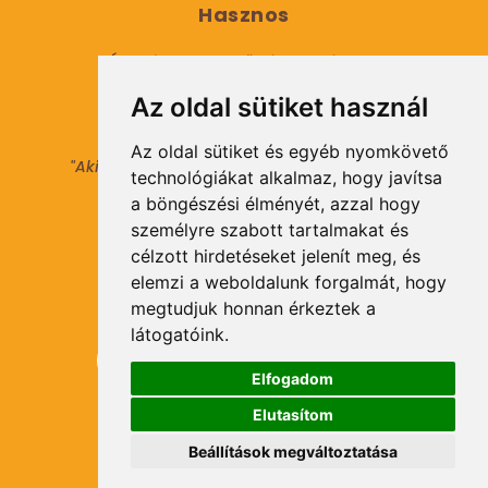
Hasznos
Általános Szerződési Feltételek
Az oldal sütiket használ
Adatkezelési tájékoztató
Az oldal sütiket és egyéb nyomkövető
"Aki másokat nem tesz gazdaggá, maga sem
technológiákat alkalmaz, hogy javítsa
válhat azzá."
a böngészési élményét, azzal hogy
© 2021 Minden jog fenntartva.
személyre szabott tartalmakat és
célzott hirdetéseket jelenít meg, és
elemzi a weboldalunk forgalmát, hogy
Hírlevél Feliratkozás
megtudjuk honnan érkeztek a
látogatóink.
Elfogadom
Elutasítom
Feliratkozás
Beállítások megváltoztatása