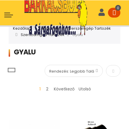
Kezdőlap
Kategóriák
Szerszámgép Tartozék
Szerszámgép Tartozék
Gyalu
GYALU
Növekvő
1
2
Következő
Utolsó