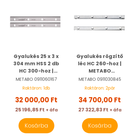
Gyalukés 25 x 3 x
Gyalukés rögzítő
304 mm HSS 2 db
léc HC 260-hoz |
HC 300-hoz |
METABO
METABO 0911060167
0911030845
METABO
0911060167
METABO
0911030845
Raktáron:
1
db
Raktáron:
2
pár
32 000,00 Ft
34 700,00 Ft
25 196,85 Ft
27 322,83 Ft
+ áfa
+ áfa
Kosárba
Kosárba