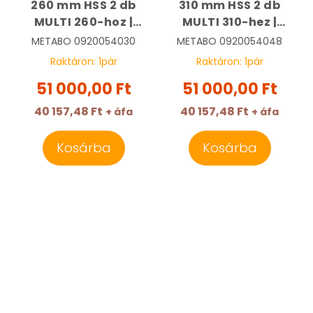
260 mm HSS 2 db
310 mm HSS 2 db
MULTI 260-hoz |
MULTI 310-hez |
METABO
METABO
METABO
0920054030
METABO
0920054048
0920054030
0920054048
Raktáron:
1
pár
Raktáron:
1
pár
51 000,00 Ft
51 000,00 Ft
40 157,48 Ft
40 157,48 Ft
+ áfa
+ áfa
Kosárba
Kosárba