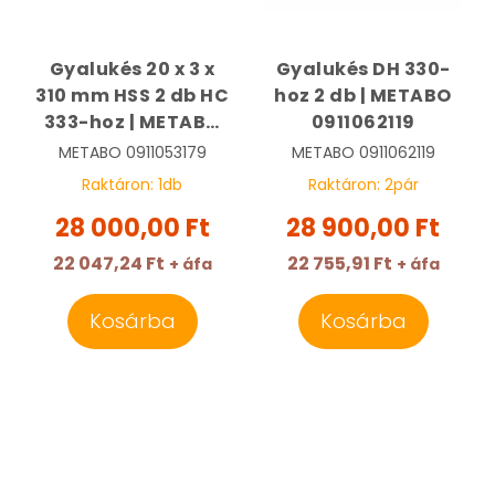
Gyalukés 20 x 3 x
Gyalukés DH 330-
310 mm HSS 2 db HC
hoz 2 db | METABO
333-hoz | METABO
0911062119
0911053179
METABO
0911053179
METABO
0911062119
Raktáron:
1
db
Raktáron:
2
pár
28 000,00 Ft
28 900,00 Ft
22 047,24 Ft
22 755,91 Ft
+ áfa
+ áfa
Kosárba
Kosárba