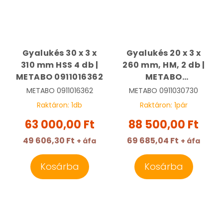
Gyalukés 30 x 3 x
Gyalukés 20 x 3 x
310 mm HSS 4 db |
260 mm, HM, 2 db |
METABO 0911016362
METABO
0911030730
METABO
0911016362
METABO
0911030730
Raktáron:
1
db
Raktáron:
1
pár
63 000,00 Ft
88 500,00 Ft
49 606,30 Ft
69 685,04 Ft
+ áfa
+ áfa
Kosárba
Kosárba