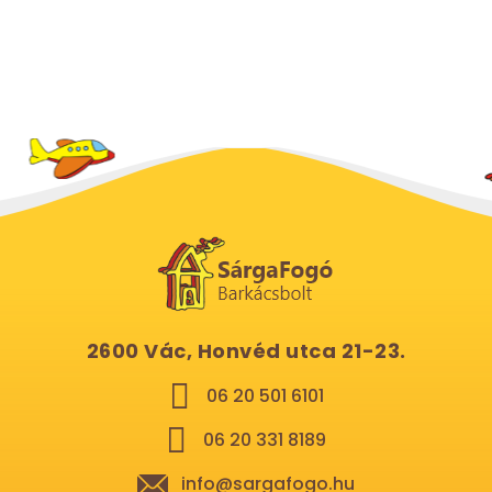
2600 Vác, Honvéd utca 21-23.
06 20 501 6101
06 20 331 8189
info@sargafogo.hu