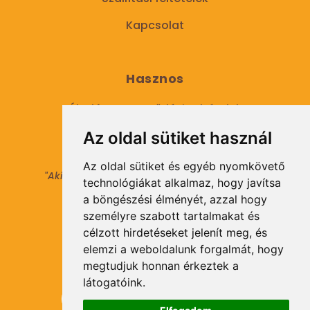
Kapcsolat
Hasznos
Általános Szerződési Feltételek
Az oldal sütiket használ
Adatkezelési tájékoztató
Az oldal sütiket és egyéb nyomkövető
"Aki másokat nem tesz gazdaggá, maga sem
technológiákat alkalmaz, hogy javítsa
válhat azzá."
a böngészési élményét, azzal hogy
© 2021 Minden jog fenntartva.
személyre szabott tartalmakat és
célzott hirdetéseket jelenít meg, és
elemzi a weboldalunk forgalmát, hogy
Hírlevél Feliratkozás
megtudjuk honnan érkeztek a
látogatóink.