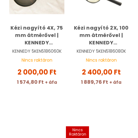
Kézi nagyító 4X, 75
Kézi nagyító 2X, 100
mm átmérővel |
mm átmérővel |
KENNEDY
KENNEDY
KEN5186060K
KEN5186080K
KENNEDY
5KEN5186060K
KENNEDY
5KEN5186080K
Nincs raktáron
Nincs raktáron
2 000,00 Ft
2 400,00 Ft
1 574,80 Ft
1 889,76 Ft
+ áfa
+ áfa
Nincs
Raktáron