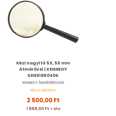
Kézi nagyító 5X, 50 mm
átmérővel | KENNEDY
KEN5186040K
KENNEDY
5KEN5186040K
Nincs raktáron
2 500,00 Ft
1 968,50 Ft
+ áfa