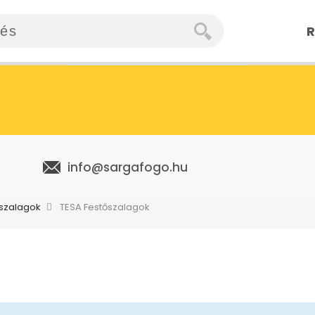
R
info@sargafogo.hu
szalagok
TESA Festőszalagok