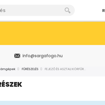
R
info@sargafogo.hu
számgépek
FŰRÉSZELÉS
FEJEZŐ ÉS ASZTALI KÖRFŰRÉSZEK
RÉSZEK