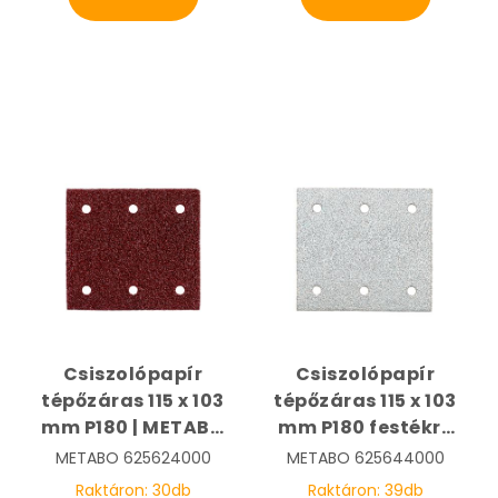
Csiszolópapír
Csiszolópapír
tépőzáras 115 x 103
tépőzáras 115 x 103
mm P180 | METABO
mm P180 festékre
625624000
fehér | METABO
METABO
625624000
METABO
625644000
625644000
Raktáron:
30
db
Raktáron:
39
db