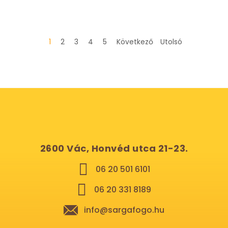
1
2
3
4
5
Következő
Utolsó
2600 Vác, Honvéd utca 21-23.
06 20 501 6101
06 20 331 8189
info@sargafogo.hu