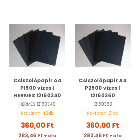
Csiszolópapír A4
Csiszolópapír A4
P1500 vizes |
P2500 vizes |
HERMES 12160340
12160360
HERMES
12160340
12160360
Raktáron:
42
db
Raktáron:
21
db
360,00 Ft
360,00 Ft
283,46 Ft
283,46 Ft
+ áfa
+ áfa