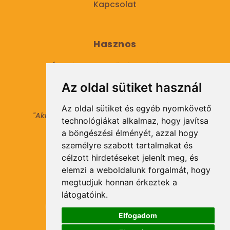
Kapcsolat
Hasznos
Általános Szerződési Feltételek
Az oldal sütiket használ
Adatkezelési tájékoztató
Az oldal sütiket és egyéb nyomkövető
"Aki másokat nem tesz gazdaggá, maga sem
technológiákat alkalmaz, hogy javítsa
válhat azzá."
a böngészési élményét, azzal hogy
© 2021 Minden jog fenntartva.
személyre szabott tartalmakat és
célzott hirdetéseket jelenít meg, és
elemzi a weboldalunk forgalmát, hogy
Hírlevél Feliratkozás
megtudjuk honnan érkeztek a
látogatóink.
Elfogadom