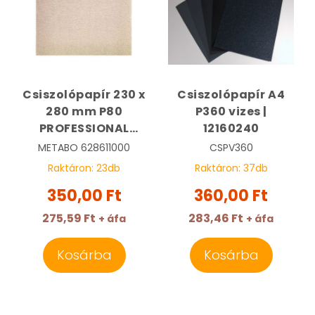
Csiszolópapír 230 x
Csiszolópapír A4
280 mm P80
P360 vizes |
PROFESSIONAL
12160240
Fához, Lakkhoz |
METABO
628611000
CSPV360
METABO 628611000
Raktáron:
23
db
Raktáron:
37
db
350,00 Ft
360,00 Ft
275,59 Ft
283,46 Ft
+ áfa
+ áfa
Kosárba
Kosárba