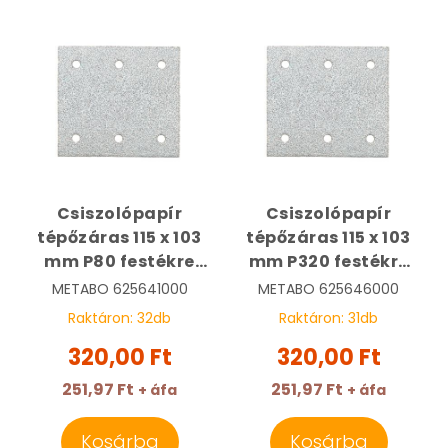
Csiszolópapír
Csiszolópapír
tépőzáras 115 x 103
tépőzáras 115 x 103
mm P80 festékre
mm P320 festékre
fehér | METABO
fehér | METABO
METABO
625641000
METABO
625646000
625641000
625646000
Raktáron:
32
db
Raktáron:
31
db
320,00 Ft
320,00 Ft
251,97 Ft
251,97 Ft
+ áfa
+ áfa
Kosárba
Kosárba