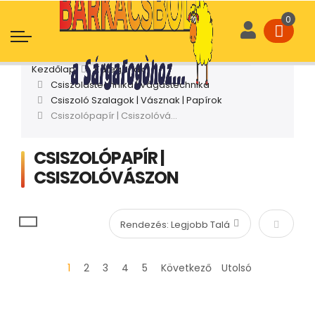
Kezdőlap
Kategóriák
Csiszolástechnika | Vágástechnika
Csiszoló Szalagok | Vásznak | Papírok
Csiszolópapír | Csiszolóvászon
CSISZOLÓPAPÍR |
CSISZOLÓVÁSZON
Növekvő
1
2
3
4
5
Következő
Utolsó