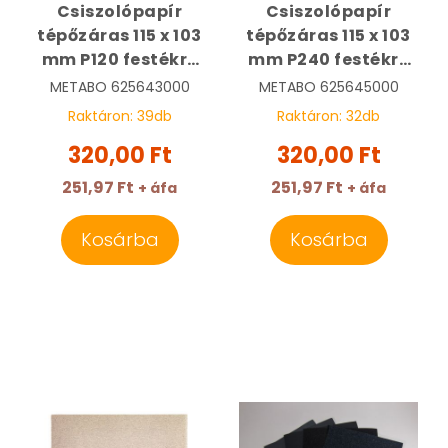
Csiszolópapír
Csiszolópapír
tépőzáras 115 x 103
tépőzáras 115 x 103
mm P120 festékre
mm P240 festékre
fehér | METABO
fehér | METABO
METABO
625643000
METABO
625645000
625643000
625645000
Raktáron:
39
db
Raktáron:
32
db
320,00 Ft
320,00 Ft
251,97 Ft
251,97 Ft
+ áfa
+ áfa
Kosárba
Kosárba