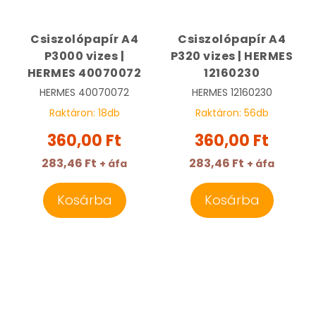
Csiszolópapír A4
Csiszolópapír A4
P3000 vizes |
P320 vizes | HERMES
HERMES 40070072
12160230
HERMES
40070072
HERMES
12160230
Raktáron:
18
db
Raktáron:
56
db
360,00 Ft
360,00 Ft
283,46 Ft
283,46 Ft
+ áfa
+ áfa
Kosárba
Kosárba