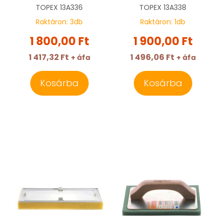
13A336
TOPEX
13A336
TOPEX
13A338
Raktáron:
3
db
Raktáron:
1
db
1 800,00 Ft
1 900,00 Ft
1 417,32 Ft
1 496,06 Ft
+ áfa
+ áfa
Kosárba
Kosárba