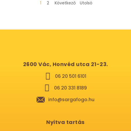
1
2
Következő
Utolsó
2600 Vác, Honvéd utca 21-23.
06 20 501 6101
06 20 331 8189
info@sargafogo.hu
Nyitva tartás