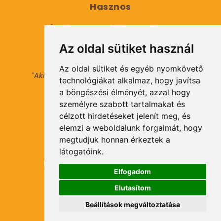
Hasznos
Általános Szerződési Feltételek
Az oldal sütiket használ
Adatkezelési tájékoztató
Az oldal sütiket és egyéb nyomkövető
"Aki másokat nem tesz gazdaggá, maga sem
technológiákat alkalmaz, hogy javítsa
válhat azzá."
a böngészési élményét, azzal hogy
© 2021 Minden jog fenntartva.
személyre szabott tartalmakat és
célzott hirdetéseket jelenít meg, és
elemzi a weboldalunk forgalmát, hogy
Hírlevél Feliratkozás
megtudjuk honnan érkeztek a
látogatóink.
Elfogadom
Elutasítom
Feliratkozás
Beállítások megváltoztatása