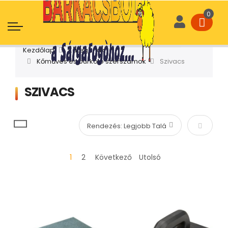
Kezdőlap
Kategóriák
Kőműves és burkoló szerszámok
Szivacs
SZIVACS
Növekvő
1
2
Következő
Utolsó