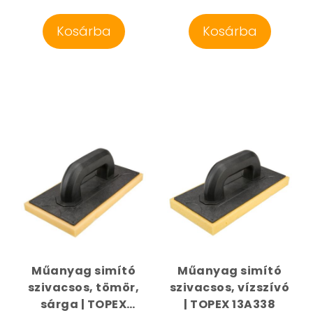
Kosárba
Kosárba
Műanyag simító
Műanyag simító
szivacsos, tömör,
szivacsos, vízszívó
sárga | TOPEX
| TOPEX 13A338