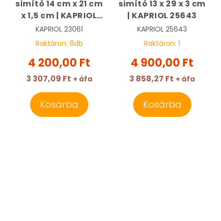
simító 14 cm x 21 cm
simító 13 x 29 x 3 cm
x 1,5 cm | KAPRIOL
| KAPRIOL 25643
23061
KAPRIOL
23061
KAPRIOL
25643
Raktáron:
8
db
Raktáron:
1
4 200,00 Ft
4 900,00 Ft
3 307,09 Ft
3 858,27 Ft
+ áfa
+ áfa
Kosárba
Kosárba