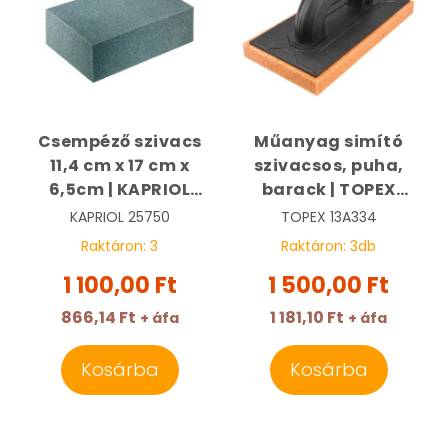
Csempéző szivacs
Műanyag simító
11,4 cm x 17 cm x
szivacsos, puha,
6,5cm | KAPRIOL
barack | TOPEX
25750
13A334
KAPRIOL
25750
TOPEX
13A334
Raktáron:
3
Raktáron:
3
db
1 100,00 Ft
1 500,00 Ft
866,14 Ft
1 181,10 Ft
+ áfa
+ áfa
Kosárba
Kosárba