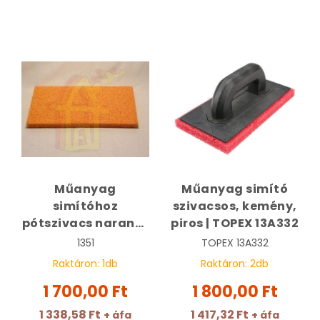
Műanyag
Műanyag simító
simítóhoz
szivacsos, kemény,
pótszivacs narancs
piros | TOPEX 13A332
| 1351
1351
TOPEX
13A332
Raktáron:
1
db
Raktáron:
2
db
1 700,00 Ft
1 800,00 Ft
1 338,58 Ft
1 417,32 Ft
+ áfa
+ áfa