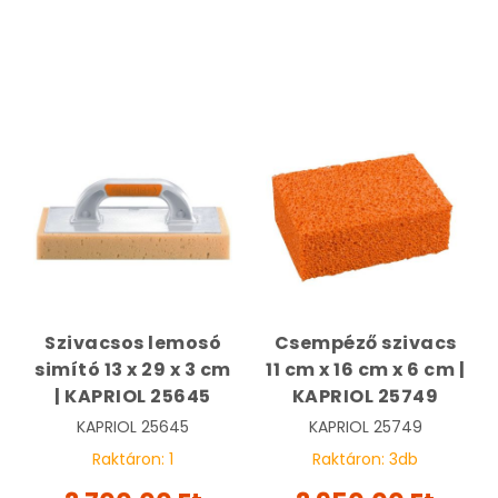
Szivacsos lemosó
Csempéző szivacs
simító 13 x 29 x 3 cm
11 cm x 16 cm x 6 cm |
| KAPRIOL 25645
KAPRIOL 25749
KAPRIOL
25645
KAPRIOL
25749
Raktáron:
1
Raktáron:
3
db