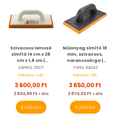
Szivacsos lemosó
Műanyag simító 18
simító 14 cm x 28
mm, szivacsos,
cm x 1,8 cm |
narancssárga |
KAPRIOL 23071
TOPEX 13A342
KAPRIOL
23071
TOPEX
13A342
Raktáron:
4
db
Raktáron:
1
db
3 600,00 Ft
3 650,00 Ft
2 834,65 Ft
2 874,02 Ft
+ áfa
+ áfa
Kosárba
Kosárba