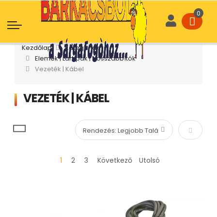
Kezdőlap
Kategóriák
Elemek | Lámpák | Hosszabbítók
Vezeték | Kábel
VEZETÉK | KÁBEL
Növekvő
1
2
3
Következő
Utolsó