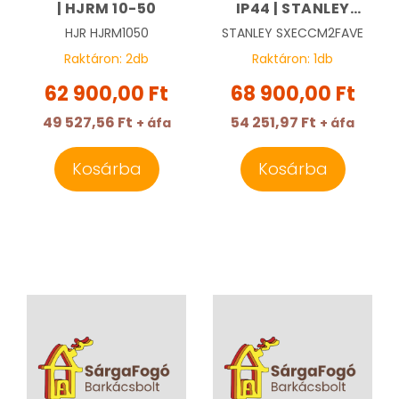
| HJRM 10-50
IP44 | STANLEY
SXECCM2FAVE
HJR
HJRM1050
STANLEY
SXECCM2FAVE
Raktáron:
2
db
Raktáron:
1
db
62 900,00 Ft
68 900,00 Ft
49 527,56 Ft
54 251,97 Ft
+ áfa
+ áfa
Kosárba
Kosárba