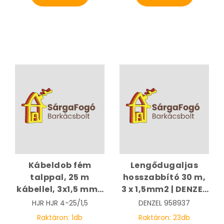
Kábeldob fém
Lengődugaljas
talppal, 25 m
hosszabbító 30 m,
kábellel, 3x1,5 mm2
3 x 1,5mm2 | DENZEL
| HJR 4-25/1,5
958937
HJR
HJR 4-25/1,5
DENZEL
958937
Raktáron:
1
db
Raktáron:
23
db