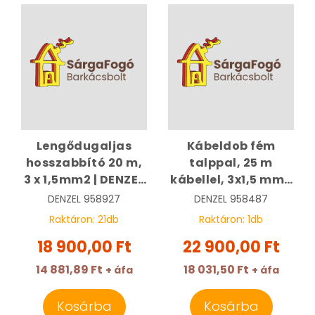
Lengődugaljas
Kábeldob fém
hosszabbító 20 m,
talppal, 25 m
3 x 1,5mm2 | DENZEL
kábellel, 3x1,5 mm2
958927
| DENZEL 958487
DENZEL
958927
DENZEL
958487
KIFUTOTT
Raktáron:
21
db
Raktáron:
1
db
18 900,00 Ft
22 900,00 Ft
14 881,89 Ft
18 031,50 Ft
+ áfa
+ áfa
Kosárba
Kosárba