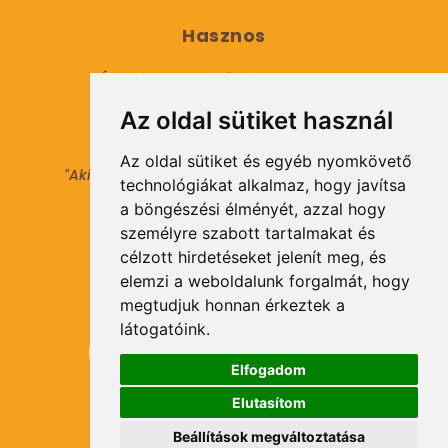
Hasznos
Általános Szerződési Feltételek
Az oldal sütiket használ
Adatkezelési tájékoztató
Az oldal sütiket és egyéb nyomkövető
"Aki másokat nem tesz gazdaggá, maga sem
technológiákat alkalmaz, hogy javítsa
válhat azzá."
a böngészési élményét, azzal hogy
© 2021 Minden jog fenntartva.
személyre szabott tartalmakat és
célzott hirdetéseket jelenít meg, és
elemzi a weboldalunk forgalmát, hogy
Hírlevél Feliratkozás
megtudjuk honnan érkeztek a
látogatóink.
Elfogadom
Elutasítom
Feliratkozás
Beállítások megváltoztatása