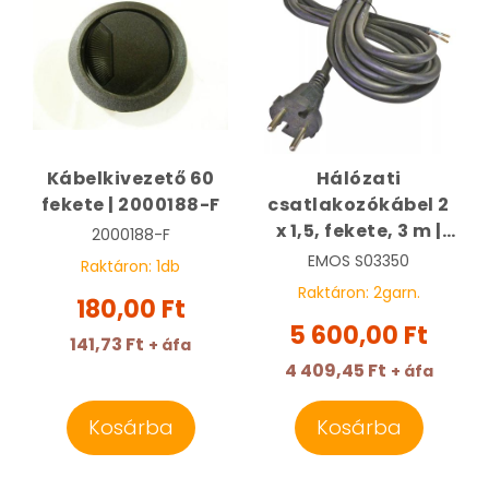
Kábelkivezető 60
Hálózati
fekete | 2000188-F
csatlakozókábel 2
x 1,5, fekete, 3 m |
2000188-F
EMOS S03350
EMOS
S03350
Raktáron:
1
db
Raktáron:
2
garn.
180,00 Ft
5 600,00 Ft
141,73 Ft
+ áfa
4 409,45 Ft
+ áfa
Kosárba
Kosárba