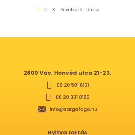
1
2
3
Következő
Utolsó
2600 Vác, Honvéd utca 21-23.
06 20 501 6101
06 20 331 8189
info@sargafogo.hu
Nyitva tartás