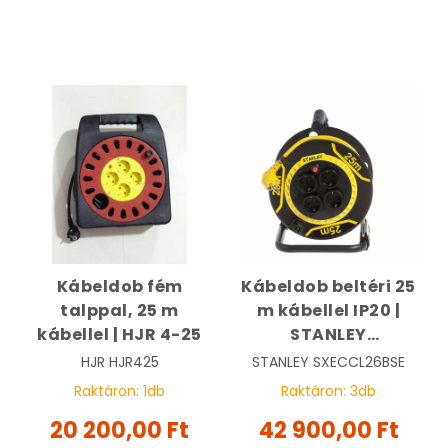
Kábeldob fém
Kábeldob beltéri 25
talppal, 25 m
m kábellel IP20 |
kábellel | HJR 4-25
STANLEY
SXECCL26BSE
HJR
HJR425
STANLEY
SXECCL26BSE
Raktáron:
1
db
Raktáron:
3
db
20 200,00 Ft
42 900,00 Ft