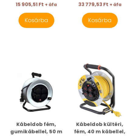
15 905,51 Ft
33 779,53 Ft
+ áfa
+ áfa
Kosárba
Kosárba
Kábeldob fém,
Kábeldob kültéri,
gumikábellel, 50 m
fém, 40 m kábellel,