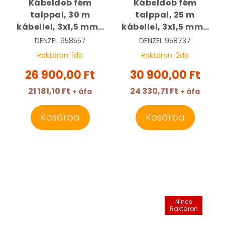
Kábeldob fém
Kábeldob fém
talppal, 30 m
talppal, 25 m
kábellel, 3x1,5 mm2
kábellel, 3x1,5 mm2
| DENZEL 958557
| DENZEL 958737
DENZEL
958557
DENZEL
958737
KIFUTOTT
Raktáron:
1
db
Raktáron:
2
db
26 900,00 Ft
30 900,00 Ft
21 181,10 Ft
24 330,71 Ft
+ áfa
+ áfa
Kosárba
Kosárba
Nincs
Raktáron