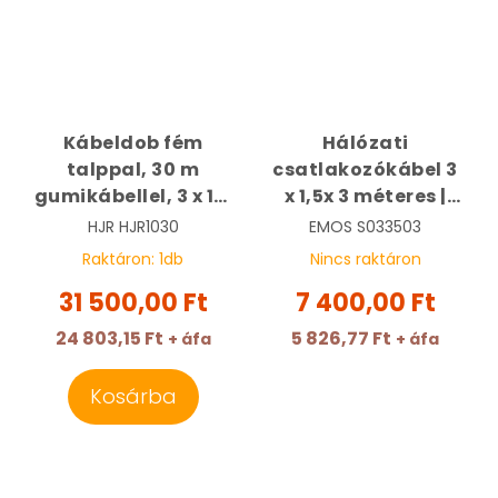
Kábeldob fém
Hálózati
talppal, 30 m
csatlakozókábel 3
gumikábellel, 3 x 1,5
x 1,5x 3 méteres |
mm2 | HJR 10-30
EMOS
HJR
HJR1030
EMOS
S033503
Raktáron:
1
db
Nincs raktáron
31 500,00 Ft
7 400,00 Ft
24 803,15 Ft
5 826,77 Ft
+ áfa
+ áfa
Kosárba