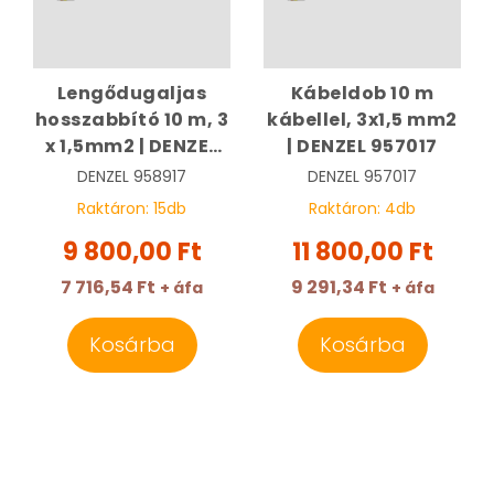
Lengődugaljas
Kábeldob 10 m
hosszabbító 10 m, 3
kábellel, 3x1,5 mm2
x 1,5mm2 | DENZEL
| DENZEL 957017
958917
DENZEL
958917
DENZEL
957017
Raktáron:
15
db
Raktáron:
4
db
9 800,00 Ft
11 800,00 Ft
7 716,54 Ft
9 291,34 Ft
+ áfa
+ áfa
Kosárba
Kosárba