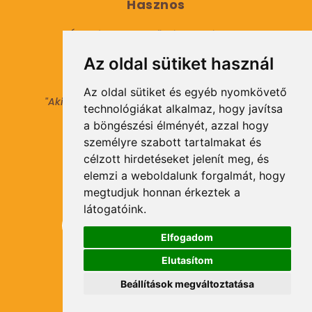
Hasznos
Általános Szerződési Feltételek
Az oldal sütiket használ
Adatkezelési tájékoztató
Az oldal sütiket és egyéb nyomkövető
"Aki másokat nem tesz gazdaggá, maga sem
technológiákat alkalmaz, hogy javítsa
válhat azzá."
a böngészési élményét, azzal hogy
© 2021 Minden jog fenntartva.
személyre szabott tartalmakat és
célzott hirdetéseket jelenít meg, és
elemzi a weboldalunk forgalmát, hogy
Hírlevél Feliratkozás
megtudjuk honnan érkeztek a
látogatóink.
Elfogadom
Elutasítom
Feliratkozás
Beállítások megváltoztatása