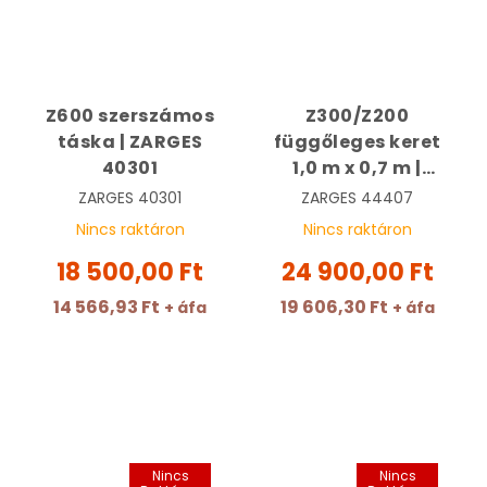
Z600 szerszámos
Z300/Z200
táska | ZARGES
függőleges keret
40301
1,0 m x 0,7 m |
ZARGES 44407
ZARGES
40301
ZARGES
44407
Nincs raktáron
Nincs raktáron
18 500,00 Ft
24 900,00 Ft
14 566,93 Ft
19 606,30 Ft
+ áfa
+ áfa
Nincs
Nincs