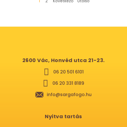
1
2
Következő
Utolsó
2600 Vác, Honvéd utca 21-23.
06 20 501 6101
06 20 331 8189
info@sargafogo.hu
Nyitva tartás