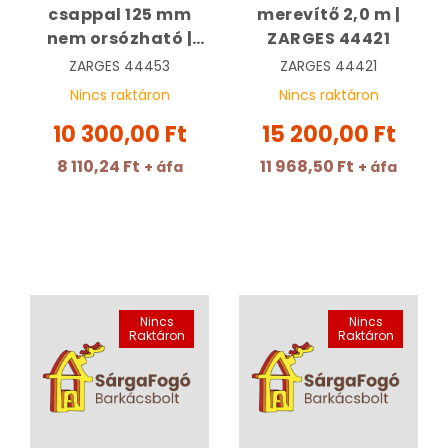
csappal 125 mm
merevítő 2,0 m |
nem orsózható |
ZARGES 44421
ZARGES 44453
ZARGES
44453
ZARGES
44421
Nincs raktáron
Nincs raktáron
10 300,00 Ft
15 200,00 Ft
8 110,24 Ft
11 968,50 Ft
+ áfa
+ áfa
Nincs
Nincs
Raktáron
Raktáron