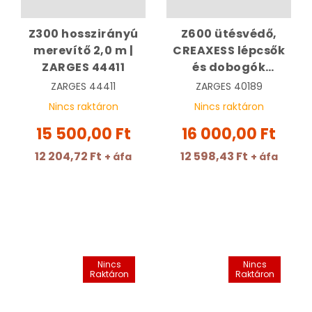
Z300 hosszirányú
Z600 ütésvédő,
merevítő 2,0 m |
CREAXESS lépcsők
ZARGES 44411
és dobogók
korlátjaihoz 40 mm
ZARGES
44411
ZARGES
40189
| ZARGES 40189
Nincs raktáron
Nincs raktáron
15 500,00 Ft
16 000,00 Ft
12 204,72 Ft
12 598,43 Ft
+ áfa
+ áfa
Nincs
Nincs
Raktáron
Raktáron