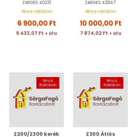
mm | ZARGES 42847
ZARGES
40231
ZARGES
42847
Nincs raktáron
Nincs raktáron
6 900,00 Ft
10 000,00 Ft
5 433,07 Ft
7 874,02 Ft
+ áfa
+ áfa
Nincs
Nincs
Raktáron
Raktáron
Z200/Z300 kerék
Z300 Átlós