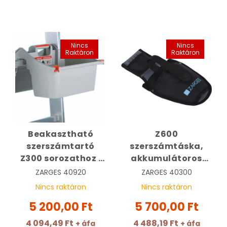
Nincs
Nincs
Raktáron
Raktáron
Beakasztható
Z600
szerszámtartó
szerszámtáska,
Z300 sorozathoz |
akkumulátoros
ZARGES 40920
csavarozó
ZARGES
40920
ZARGES
40300
gépekhez | ZARGES
Nincs raktáron
Nincs raktáron
40300
5 200,00 Ft
5 700,00 Ft
4 094,49 Ft
4 488,19 Ft
+ áfa
+ áfa