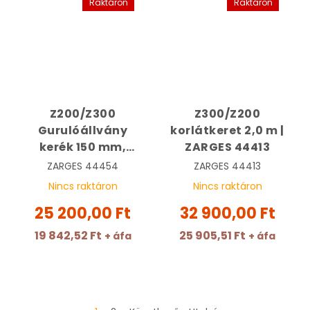
Raktáron
Raktáron
Z200/Z300
Z300/Z200
Gurulóállvány
korlátkeret 2,0 m |
kerék 150 mm,
ZARGES 44413
állítható
ZARGES
44454
ZARGES
44413
magasságú |
Nincs raktáron
Nincs raktáron
ZARGES 44454
25 200,00 Ft
32 900,00 Ft
19 842,52 Ft
25 905,51 Ft
+ áfa
+ áfa