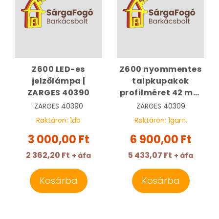
Z600 LED-es
Z600 nyommentes
jelzőlámpa |
talpkupakok
ZARGES 40390
profilméret 42 mm
x 25 mm | ZARGES
ZARGES
40390
ZARGES
40309
40309
Raktáron:
1
db
Raktáron:
1
garn.
3 000,00 Ft
6 900,00 Ft
2 362,20 Ft
5 433,07 Ft
+ áfa
+ áfa
Kosárba
Kosárba