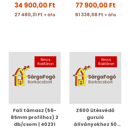
34 900,00 Ft
77 900,00 Ft
27 480,31 Ft
61 338,58 Ft
+ áfa
+ áfa
Nincs
Nincs
Raktáron
Raktáron
Fali támasz (56-
Z600 ütésvédő
85mm profilhoz) 2
guruló
db/csom | 40231
állványokhoz 50