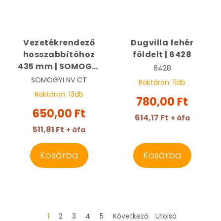
Vezetékrendező
Dugvilla fehér
hosszabbítóhoz
földelt | 6428
435 mm | SOMOGYI
6428
NV CT
SOMOGYI
NV CT
Raktáron:
11
db
Raktáron:
13
db
780,00 Ft
650,00 Ft
614,17 Ft
+ áfa
511,81 Ft
+ áfa
Kosárba
Kosárba
1
2
3
4
5
Következő
Utolsó