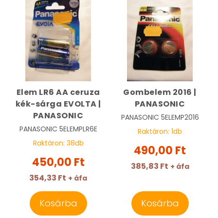
Elem LR6 AA ceruza
Gombelem 2016 |
kék-sárga EVOLTA |
PANASONIC
PANASONIC
PANASONIC
5ELEMP2016
PANASONIC
5ELEMPLR6E
Raktáron:
1
db
Raktáron:
38
db
490,00 Ft
450,00 Ft
385,83 Ft
+ áfa
354,33 Ft
+ áfa
Kosárba
Kosárba