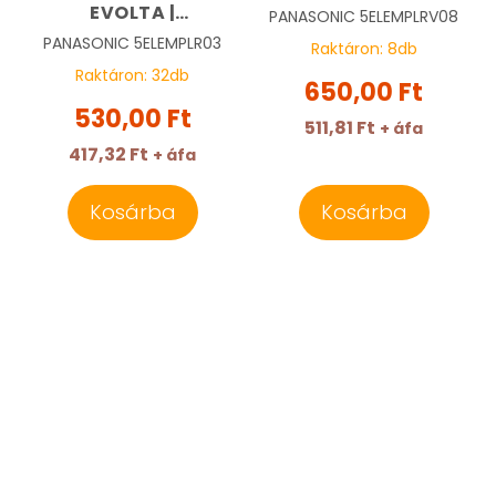
EVOLTA |
PANASONIC
5ELEMPLRV08
PANASONIC
PANASONIC
5ELEMPLR03
Raktáron:
8
db
Raktáron:
32
db
650,00 Ft
530,00 Ft
511,81 Ft
+ áfa
417,32 Ft
+ áfa
Kosárba
Kosárba