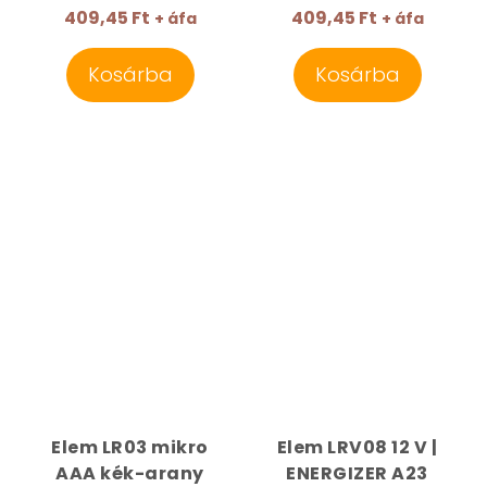
409,45 Ft
409,45 Ft
+ áfa
+ áfa
Kosárba
Kosárba
Elem LR03 mikro
Elem LRV08 12 V |
AAA kék-arany
ENERGIZER A23