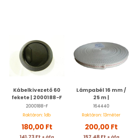
Kábelkivezető 60
Lámpabél 16 mm /
fekete | 2000188-F
25 m |
2000188-F
164440
Raktáron:
1
db
Raktáron:
13
méter
180,00 Ft
200,00 Ft
141,73 Ft
157,48 Ft
+ áfa
+ áfa