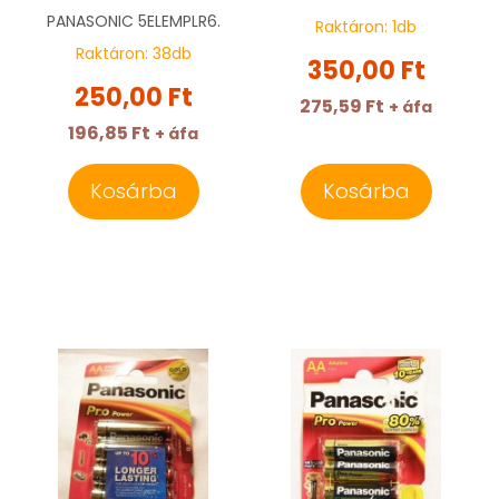
PANASONIC
5ELEMPLR6.
Raktáron:
1
db
Raktáron:
38
db
350,00 Ft
250,00 Ft
275,59 Ft
+ áfa
196,85 Ft
+ áfa
Kosárba
Kosárba