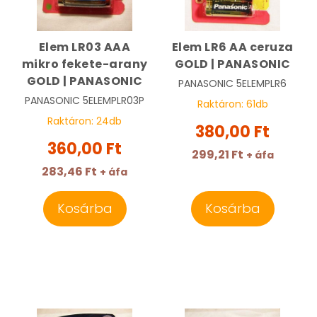
Elem LR03 AAA
Elem LR6 AA ceruza
mikro fekete-arany
GOLD | PANASONIC
GOLD | PANASONIC
PANASONIC
5ELEMPLR6
PANASONIC
5ELEMPLR03P
Raktáron:
61
db
Raktáron:
24
db
380,00 Ft
360,00 Ft
299,21 Ft
+ áfa
283,46 Ft
+ áfa
Kosárba
Kosárba