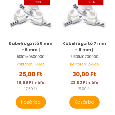
-30%
-30%
Kábelrögzítő 5 mm
Kábelrögzítő 7 mm
- 6 mm |
- 8 mm |
51301M0500000
51301M0700000
Raktáron:
199
db
Raktáron:
256
db
25,00 Ft
30,00 Ft
19,69 Ft
23,62 Ft
+ áfa
+ áfa
17,50 Ft
21,00 Ft
Kosárba
Kosárba