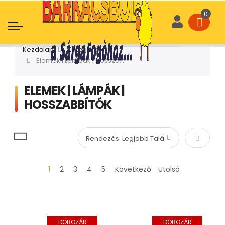
Kezdőlap
Kategóriák
Elemek | Lámpák | Hosszabbítók
ELEMEK | LÁMPÁK |
HOSSZABBÍTÓK
Növekvő
1
2
3
4
5
Következő
Utolsó
DOBOZÁR
DOBOZÁR