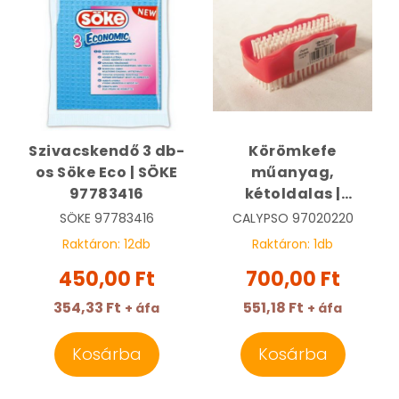
Szivacskendő 3 db-
Körömkefe
os Söke Eco | SÖKE
műanyag,
97783416
kétoldalas |
CALYPSO 97020220
SÖKE
97783416
CALYPSO
97020220
Raktáron:
12
db
Raktáron:
1
db
450,00 Ft
700,00 Ft
354,33 Ft
551,18 Ft
+ áfa
+ áfa
Kosárba
Kosárba