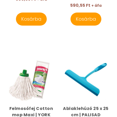
590,55 Ft
+ áfa
Kosárba
Kosárba
Felmosófej Cotton
Ablaklehúzó 25 x 25
mop Maxi | YORK
cm | PALISAD