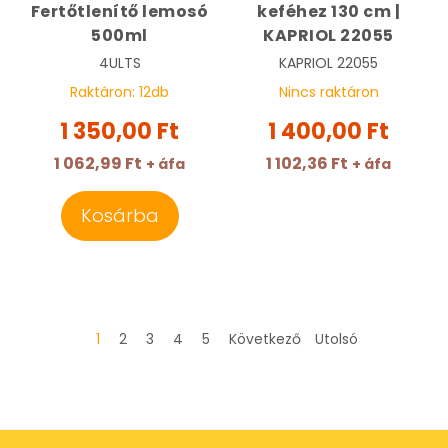
Fertőtlenítő lemosó
keféhez 130 cm |
500ml
KAPRIOL 22055
4ULTS
KAPRIOL
22055
Raktáron:
12
db
Nincs raktáron
1 350,00 Ft
1 400,00 Ft
1 062,99 Ft
1 102,36 Ft
+ áfa
+ áfa
Kosárba
1
2
3
4
5
Következő
Utolsó