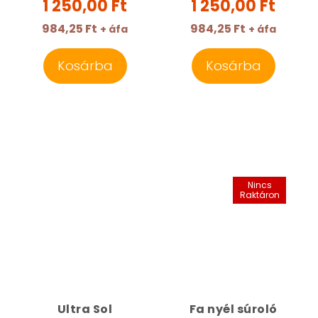
1 250,00 Ft
1 250,00 Ft
984,25 Ft
984,25 Ft
+ áfa
+ áfa
Kosárba
Kosárba
Nincs
Raktáron
Ultra Sol
Fa nyél súroló