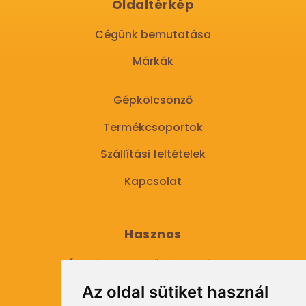
Oldaltérkép
Cégünk bemutatása
Márkák
Gépkölcsönző
Termékcsoportok
Szállítási feltételek
Kapcsolat
Hasznos
Általános Szerződési Feltételek
Az oldal sütiket használ
Adatkezelési tájékoztató