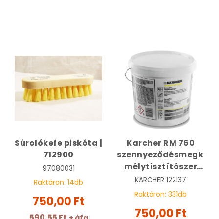
Súrolókefe piskóta |
Karcher RM 760
712900
szennyeződésmegkötő
mélytisztítószer
97080031
tabletta | KARCHER
KARCHER
122137
Raktáron:
14
db
6.295-856.0
Raktáron:
331
db
750,00 Ft
750,00 Ft
590,55 Ft
+ áfa