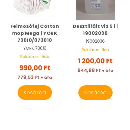
Felmosófej Cotton
Desztillált víz 5 l |
mop Mega | YORK
19002036
73010/073010
19002036
YORK
73010
Raktáron:
11
db
Raktáron:
19
db
1 200,00 Ft
990,00 Ft
944,88 Ft
+ áfa
779,53 Ft
+ áfa
Kosárba
Kosárba