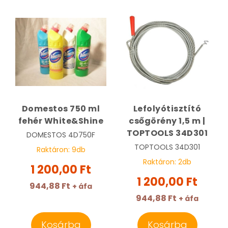
Domestos 750 ml
Lefolyótisztító
fehér White&Shine
csőgörény 1,5 m |
TOPTOOLS 34D301
DOMESTOS
4D750F
TOPTOOLS
34D301
Raktáron:
9
db
Raktáron:
2
db
1 200,00 Ft
1 200,00 Ft
944,88 Ft
+ áfa
944,88 Ft
+ áfa
Kosárba
Kosárba