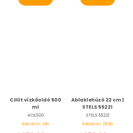
Cillit vízkőoldó 500
Ablaklehúzó 22 cm |
ml
STELS 55221
4CIL500
STELS
55221
Raktáron:
1
db
Raktáron:
28
db