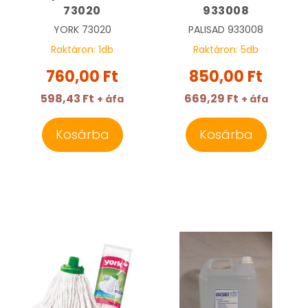
73020
933008
YORK
73020
PALISAD
933008
Raktáron:
1
db
Raktáron:
5
db
760,00 Ft
850,00 Ft
598,43 Ft
669,29 Ft
+ áfa
+ áfa
Kosárba
Kosárba