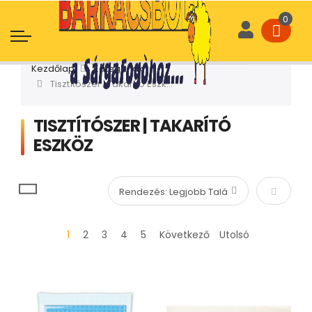
Kezdőlap
Kategóriák
Tisztítószer | Takarító Eszköz
TISZTÍTÓSZER | TAKARÍTÓ
ESZKÖZ
Növekvő
1
2
3
4
5
Következő
Utolsó