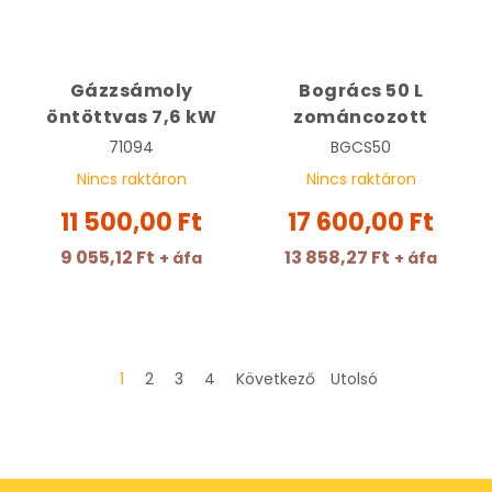
Gázzsámoly
Bogrács 50 L
öntöttvas 7,6 kW
zománcozott
71094
BGCS50
Nincs raktáron
Nincs raktáron
11 500,00 Ft
17 600,00 Ft
9 055,12 Ft
13 858,27 Ft
+ áfa
+ áfa
1
2
3
4
Következő
Utolsó