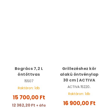
Bogrács 7,2 L
Grillezéshez kör
öntöttvas
alakú öntvénylap
30 cm | ACTIVA
15507
ACTIVA
15220..
Raktáron:
1
db
Raktáron:
1
db
15 700,00 Ft
16 900,00 Ft
12 362,20 Ft
+ áfa