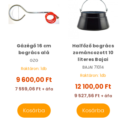
Gázégő 16 cm
Halfőző bogrács
bogrács alá
zománcozott 10
literes Bajai
GZG
BAJAI
71014
Raktáron:
1
db
Raktáron:
1
db
9 600,00 Ft
12 100,00 Ft
7 559,06 Ft
+ áfa
9 527,56 Ft
+ áfa
Kosárba
Kosárba