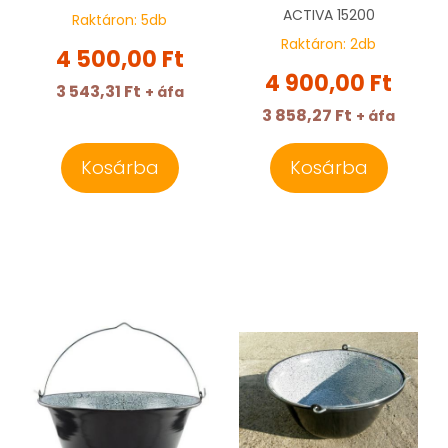
ACTIVA
15200
Raktáron:
5
db
Raktáron:
2
db
4 500,00 Ft
4 900,00 Ft
3 543,31 Ft
+ áfa
3 858,27 Ft
+ áfa
Kosárba
Kosárba