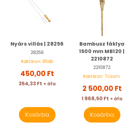
Nyárs villás | 28256
Bambusz fáklya
1500 mm MB120 |
28256
2210872
Raktáron:
85
db
2210872
450,00 Ft
Raktáron:
7
csom.
354,33 Ft
+ áfa
2 500,00 Ft
1 968,50 Ft
+ áfa
Kosárba
Kosárba