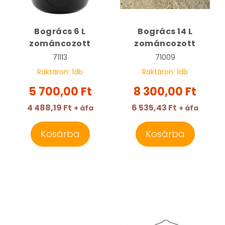
Bogrács 6 L
Bogrács 14 L
zománcozott
zománcozott
71113
71009
Raktáron:
1
db
Raktáron:
1
db
5 700,00 Ft
8 300,00 Ft
4 488,19 Ft
6 535,43 Ft
+ áfa
+ áfa
Kosárba
Kosárba