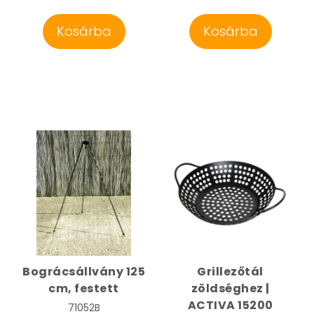
Kosárba
Kosárba
Bográcsállvány 125
Grillezőtál
cm, festett
zöldséghez |
ACTIVA 15200
71052B