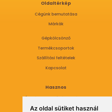
Oldaltérkép
Cégünk bemutatása
Márkák
Gépkölcsönző
Termékcsoportok
Szállítási feltételek
Kapcsolat
Hasznos
Általános Szerződési Feltételek
Az oldal sütiket használ
Adatkezelési tájékoztató