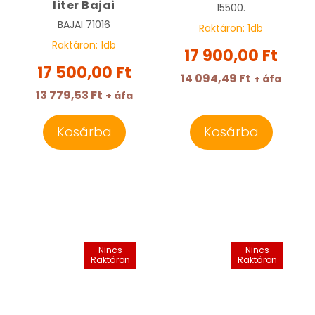
liter Bajai
15500.
BAJAI
71016
Raktáron:
1
db
Raktáron:
1
db
17 900,00 Ft
17 500,00 Ft
14 094,49 Ft
+ áfa
13 779,53 Ft
+ áfa
Kosárba
Kosárba
Nincs
Nincs
Raktáron
Raktáron