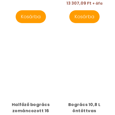
13 307,09 Ft
+ áfa
Kosárba
Kosárba
Halfőző bogrács
Bogrács 10,8 L
zománcozott 16
öntöttvas