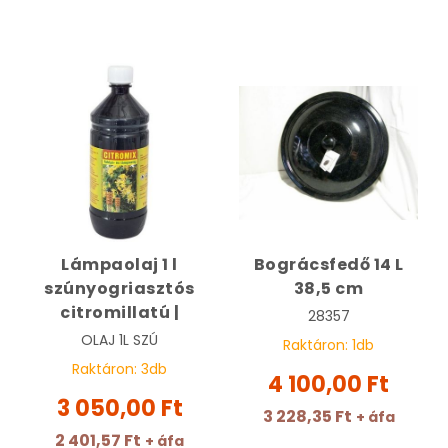
Lámpaolaj 1 l
Bográcsfedő 14 L
szúnyogriasztós
38,5 cm
citromillatú |
28357
OLAJ 1L SZÚ
Raktáron:
1
db
Raktáron:
3
db
4 100,00 Ft
3 050,00 Ft
3 228,35 Ft
+ áfa
2 401,57 Ft
+ áfa