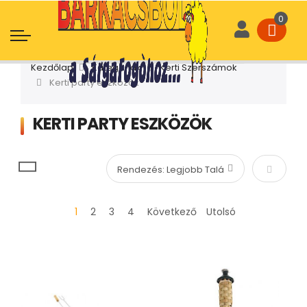
Kezdőlap
Kategóriák
Kerti Szerszámok
Kerti party eszközök
KERTI PARTY ESZKÖZÖK
Növekvő
1
2
3
4
Következő
Utolsó