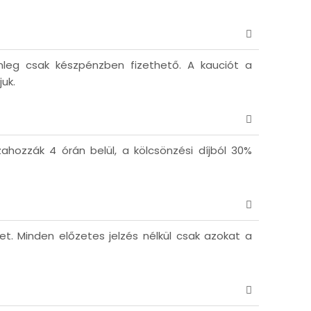
nleg csak készpénzben fizethető. A kauciót a
uk.
ahozzák 4 órán belül, a kölcsönzési díjból 30%
et. Minden előzetes jelzés nélkül csak azokat a