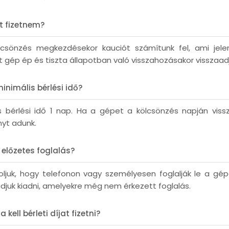
ót fizetnem?
lcsönzés megkezdésekor kauciót számítunk fel, ami jele
t gép ép és tiszta állapotban való visszahozásakor visszaadj
inimális bérlési idő?
s bérlési idő 1 nap. Ha a gépet a kölcsönzés napján vissz
yt adunk.
előzetes foglalás?
soljuk, hogy telefonon vagy személyesen foglalják le a gép
djuk kiadni, amelyekre még nem érkezett foglalás.
kell bérleti díjat fizetni?