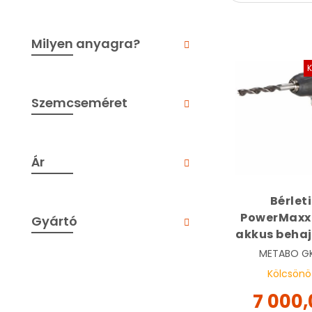
Milyen anyagra?
Szemcseméret
Ár
Bérleti 
PowerMaxx 
Gyártó
akkus behaj
12 V | 
METABO
G
60008
Kölcsönö
7 000,