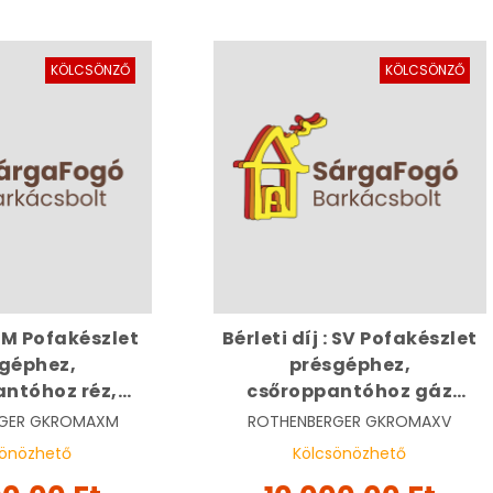
KÖLCSÖNZŐ
KÖLCSÖNZŐ
 : M Pofakészlet
Bérleti díj : SV Pofakészlet
géphez,
présgéphez,
ntóhoz réz,
csőroppantóhoz gáz
 idomokhoz |
szerelvényekhez (15-18-22-
GER
GKROMAXM
ROTHENBERGER
GKROMAXV
ERGER ROMAX
28) | ROTHENBERGER
sönözhető
Kölcsönözhető
1062x
015060x