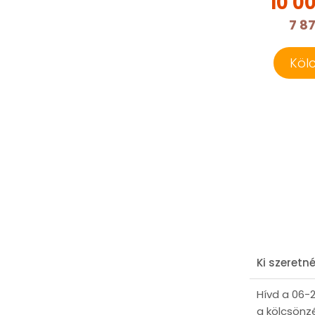
10 0
7 8
Köl
Ki szeretn
Hívd a 06-
a kölcsönz