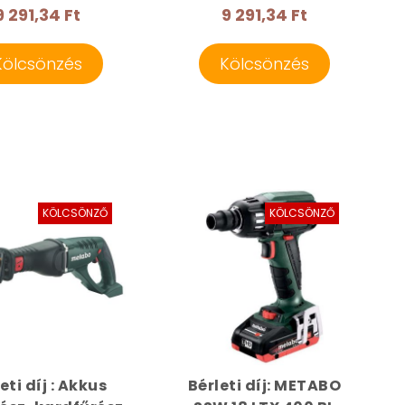
9 291,34 Ft
9 291,34 Ft
Kölcsönzés
Kölcsönzés
KÖLCSÖNZŐ
KÖLCSÖNZŐ
eti díj : Akkus
Bérleti díj: METABO