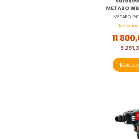
sarokcs
METABO WB 
125 Q | 
METABO
GK
61307
Kölcsönö
11 800,
9 291,
Kölcsö