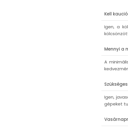
Kell kauci
Igen, a kö
kölcsönzöt
Mennyi a m
A minimáli
kedvezmén
Szükséges 
Igen, java
gépeket tu
Vasárnapra 