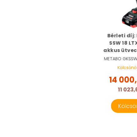
Bérleti dí
SSW 18 LT
akkus ütve
| METABO 6
METABO
GKSSW
Kölcsönö
14 000
11 023,
Kölcsö