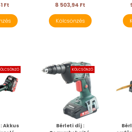
1 Ft
8 503,94 Ft
nzés
Kölcsönzés
KÖLCSÖNZŐ
KÖLCSÖNZŐ
 : Akkus
Bérleti díj :
Bérl