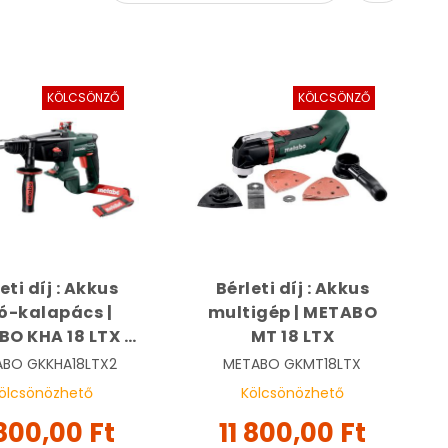
KÖLCSÖNZŐ
KÖLCSÖNZŐ
eti díj : Akkus
Bérleti díj : Akkus
ó-kalapács |
multigép | METABO
O KHA 18 LTX -
MT 18 LTX
2
ABO
GKKHA18LTX2
METABO
GKMT18LTX
ölcsönözhető
Kölcsönözhető
 800,00 Ft
11 800,00 Ft