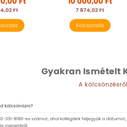
00,00 Ft
10 000,00 Ft
74,02 Ft
7 874,02 Ft
csönzés
Kölcsönzés
Gyakran Ismételt 
A kölcsönzésrő
éd kölcsönözni?
20-331-8189-es számot, ahol kollégáink feljegyzik a dátumot
és menetéről.