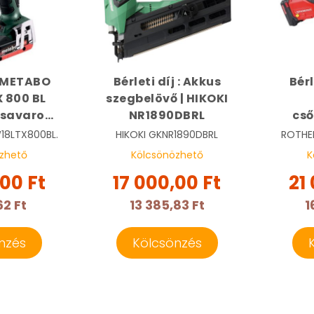
j: METABO
Bérleti díj : Akkus
Bérl
X 800 BL
szegbelövő | HIKOKI
csavarozó
NR1890DBRL
cs
02403840
pofá
18LTX800BL.
HIKOKI
GKNR1890DBRL
ROTHE
zhető
Kölcsönözhető
K
RO
,00 Ft
17 000,00 Ft
21
RO
62 Ft
13 385,83 Ft
1
nzés
Kölcsönzés