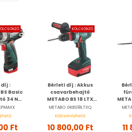
KÖLCSÖNZŐ
KÖLCSÖNZŐ
díj :
Bérleti díj : Akkus
Bérl
BS Basic
csavarbehajtó
fúr
tó 34 Nm,
METABO BS 18 LTX
METAB
METABO
Quick | METABO
KPMAXX
METABO
GKBS18LTXQ
MET
0500
602193500
zhető
Kölcsönözhető
K
00 Ft
10 800,00 Ft
11