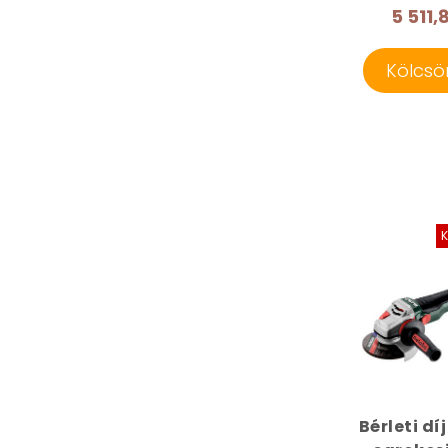
5 511,8
Kölcsö
Bérleti díj