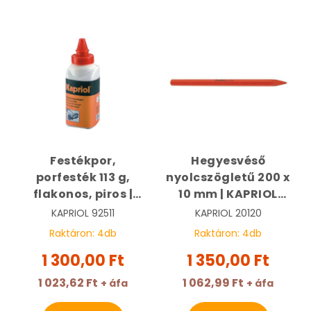
Festékpor,
Hegyesvéső
porfesték 113 g,
nyolcszögletű 200 x
flakonos, piros |
10 mm | KAPRIOL
KAPRIOL 92511
20120
KAPRIOL
92511
KAPRIOL
20120
Raktáron:
4
db
Raktáron:
4
db
1 300,00 Ft
1 350,00 Ft
1 023,62 Ft
1 062,99 Ft
+ áfa
+ áfa