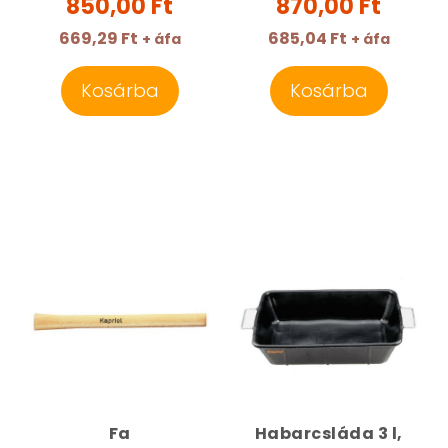
850,00 Ft
870,00 Ft
669,29 Ft
685,04 Ft
+ áfa
+ áfa
Kosárba
Kosárba
Fa
Habarcsláda 3 l,