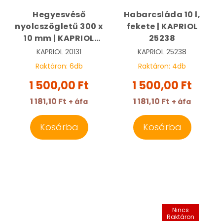
Hegyesvéső
Habarcsláda 10 l,
nyolcszögletű 300 x
fekete | KAPRIOL
10 mm | KAPRIOL
25238
20131
KAPRIOL
20131
KAPRIOL
25238
Raktáron:
6
db
Raktáron:
4
db
1 500,00 Ft
1 500,00 Ft
1 181,10 Ft
1 181,10 Ft
+ áfa
+ áfa
Kosárba
Kosárba
Nincs
Raktáron