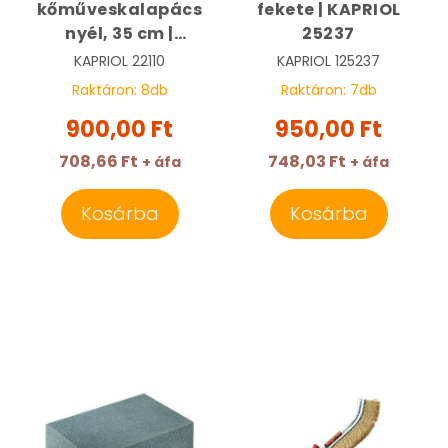
kőműveskalapács
fekete | KAPRIOL
nyél, 35 cm |
25237
KAPRIOL 22110
KAPRIOL
22110
KAPRIOL
125237
Raktáron:
8
db
Raktáron:
7
db
900,00 Ft
950,00 Ft
708,66 Ft
748,03 Ft
+ áfa
+ áfa
Kosárba
Kosárba