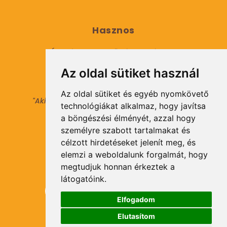
Hasznos
Általános Szerződési Feltételek
Az oldal sütiket használ
Adatkezelési tájékoztató
Az oldal sütiket és egyéb nyomkövető
"Aki másokat nem tesz gazdaggá, maga sem
technológiákat alkalmaz, hogy javítsa
válhat azzá."
a böngészési élményét, azzal hogy
© 2021 Minden jog fenntartva.
személyre szabott tartalmakat és
célzott hirdetéseket jelenít meg, és
elemzi a weboldalunk forgalmát, hogy
Hírlevél Feliratkozás
megtudjuk honnan érkeztek a
látogatóink.
Elfogadom
Elutasítom
Feliratkozás