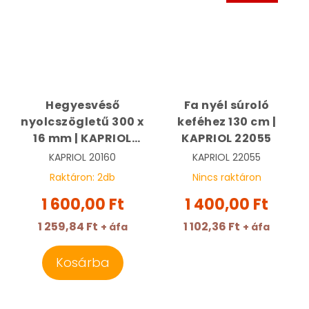
Hegyesvéső
Fa nyél súroló
nyolcszögletű 300 x
keféhez 130 cm |
16 mm | KAPRIOL
KAPRIOL 22055
20160
KAPRIOL
20160
KAPRIOL
22055
Raktáron:
2
db
Nincs raktáron
1 600,00 Ft
1 400,00 Ft
1 259,84 Ft
1 102,36 Ft
+ áfa
+ áfa
Kosárba