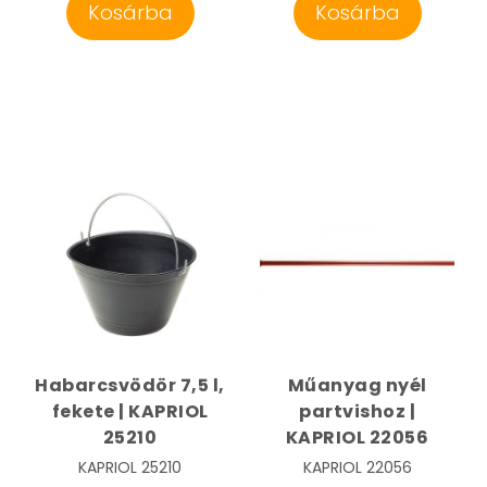
Kosárba
Kosárba
Habarcsvödör 7,5 l,
Műanyag nyél
fekete | KAPRIOL
partvishoz |
25210
KAPRIOL 22056
KAPRIOL
25210
KAPRIOL
22056