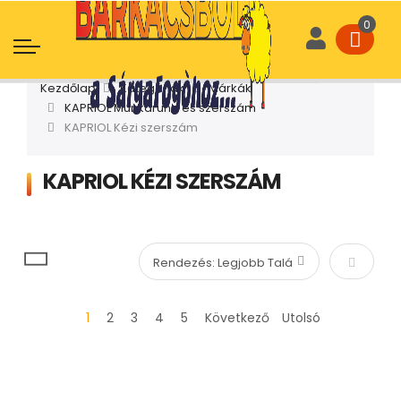
Kezdőlap
Kategóriák
Márkák
KAPRIOL Munkaruha és szerszám
KAPRIOL Kézi szerszám
KAPRIOL KÉZI SZERSZÁM
Növekvő
1
2
3
4
5
Következő
Utolsó