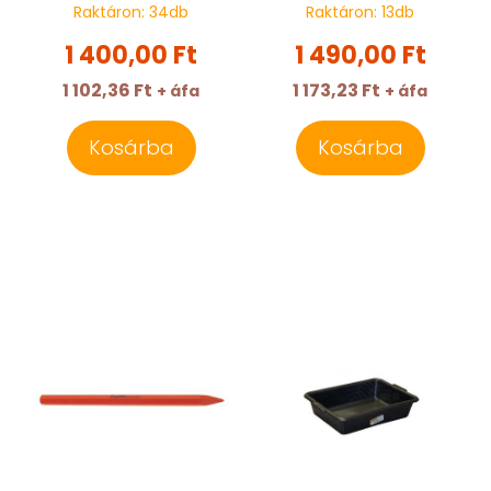
Raktáron:
34
db
Raktáron:
13
db
1 400,00 Ft
1 490,00 Ft
1 102,36 Ft
1 173,23 Ft
+ áfa
+ áfa
Kosárba
Kosárba