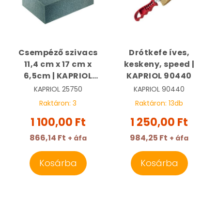
Csempéző szivacs
Drótkefe íves,
11,4 cm x 17 cm x
keskeny, speed |
6,5cm | KAPRIOL
KAPRIOL 90440
25750
KAPRIOL
25750
KAPRIOL
90440
Raktáron:
3
Raktáron:
13
db
1 100,00 Ft
1 250,00 Ft
866,14 Ft
984,25 Ft
+ áfa
+ áfa
Kosárba
Kosárba