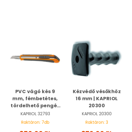
PVC vágó kés 9
Kézvédő vésőkhöz
mm, fémbetétes,
16 mm | KAPRIOL
tördelhető pengés
20300
PRO | KAPRIOL 32793
KAPRIOL
32793
KAPRIOL
20300
Raktáron:
7
db
Raktáron:
3