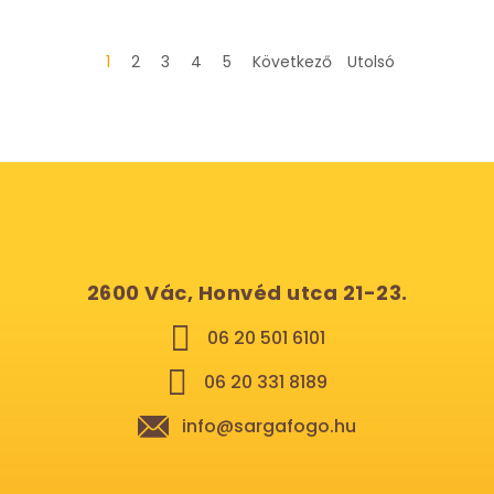
1
2
3
4
5
Következő
Utolsó
2600 Vác, Honvéd utca 21-23.
06 20 501 6101
06 20 331 8189
info@sargafogo.hu