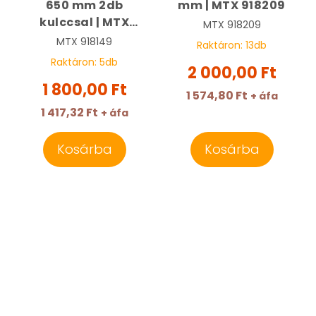
650 mm 2db
mm | MTX 918209
kulccsal | MTX
MTX
918209
918149
MTX
918149
Raktáron:
13
db
Raktáron:
5
db
2 000,00 Ft
1 800,00 Ft
1 574,80 Ft
+ áfa
1 417,32 Ft
+ áfa
Kosárba
Kosárba