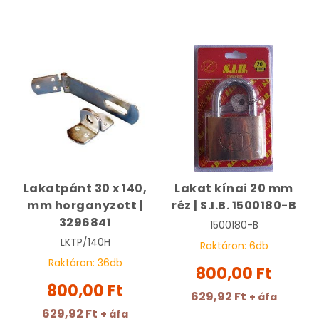
Lakatpánt 30 x 140,
Lakat kínai 20 mm
mm horganyzott |
réz | S.I.B. 1500180-B
3296841
1500180-B
LKTP/140H
Raktáron:
6
db
Raktáron:
36
db
800,00 Ft
800,00 Ft
629,92 Ft
+ áfa
629,92 Ft
+ áfa