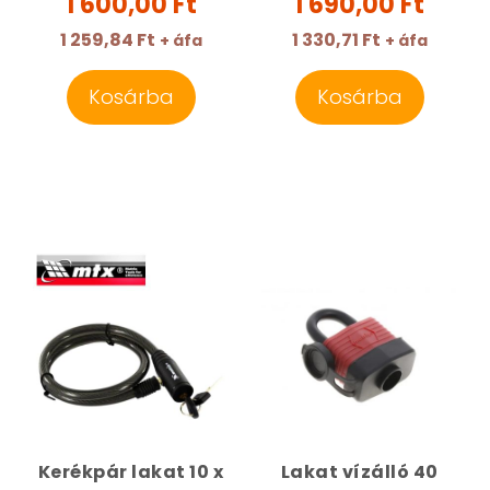
1 600,00 Ft
1 690,00 Ft
1 259,84 Ft
1 330,71 Ft
+ áfa
+ áfa
Kosárba
Kosárba
Kerékpár lakat 10 x
Lakat vízálló 40