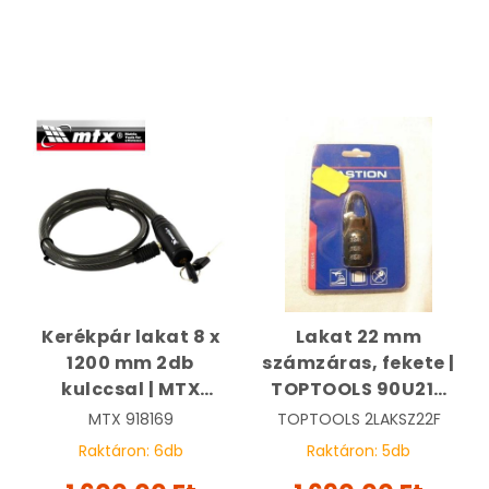
Kerékpár lakat 8 x
Lakat 22 mm
1200 mm 2db
számzáras, fekete |
kulccsal | MTX
TOPTOOLS 90U214
918169
KIFUTOTT
MTX
918169
TOPTOOLS
2LAKSZ22F
Raktáron:
6
db
Raktáron:
5
db