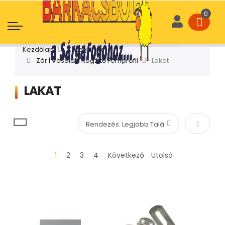
Kezdőlap
Kategóriák
Zár | Vasalat | Rögzítő Fémprofil
Lakat
LAKAT
Növekvő
1
2
3
4
Következő
Utolsó