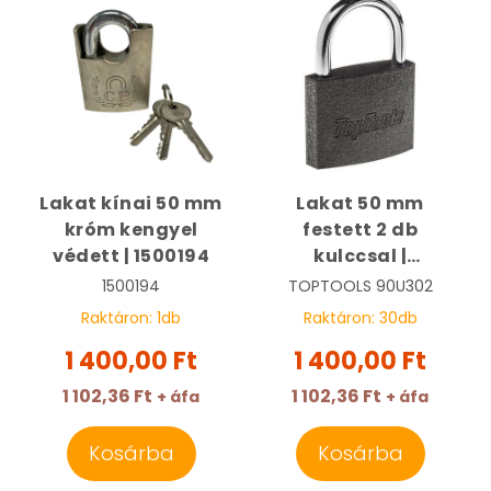
Lakat kínai 50 mm
Lakat 50 mm
króm kengyel
festett 2 db
védett | 1500194
kulccsal |
TOPTOOLS 90U302
1500194
TOPTOOLS
90U302
Raktáron:
1
db
Raktáron:
30
db
1 400,00 Ft
1 400,00 Ft
1 102,36 Ft
1 102,36 Ft
+ áfa
+ áfa
Kosárba
Kosárba