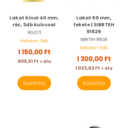
Lakat kínai 40 mm,
Lakat 60 mm,
réz, 3db kulccsal
fekete | SIBRTEH
91626
90U271
SIBRTEH
91626
Raktáron:
9
db
Raktáron:
6
db
1 150,00 Ft
1 300,00 Ft
905,51 Ft
+ áfa
1 023,62 Ft
+ áfa
Kosárba
Kosárba