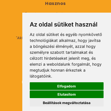
Hasznos
Általános Szerződési Feltételek
Az oldal sütiket használ
Adatkezelési tájékoztató
Az oldal sütiket és egyéb nyomkövető
"Aki másokat nem tesz gazdaggá, maga sem
technológiákat alkalmaz, hogy javítsa
válhat azzá."
a böngészési élményét, azzal hogy
© 2021 Minden jog fenntartva.
személyre szabott tartalmakat és
célzott hirdetéseket jelenít meg, és
elemzi a weboldalunk forgalmát, hogy
Hírlevél Feliratkozás
megtudjuk honnan érkeztek a
látogatóink.
Elfogadom
Elutasítom
Feliratkozás
Beállítások megváltoztatása