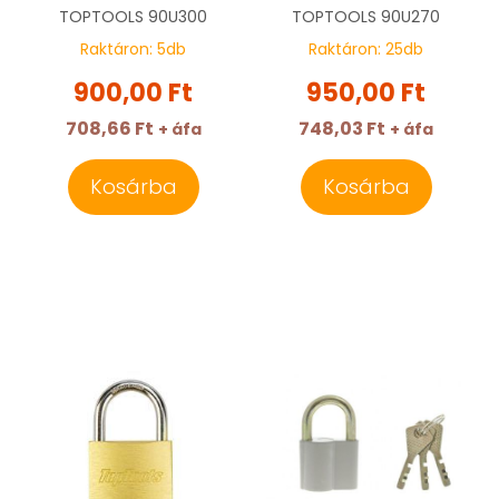
TOPTOOLS 90U300
TOPTOOLS
90U300
TOPTOOLS
90U270
Raktáron:
5
db
Raktáron:
25
db
900,00 Ft
950,00 Ft
708,66 Ft
748,03 Ft
+ áfa
+ áfa
Kosárba
Kosárba