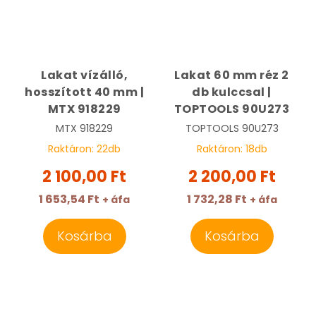
Lakat vízálló,
Lakat 60 mm réz 2
hosszított 40 mm |
db kulccsal |
MTX 918229
TOPTOOLS 90U273
MTX
918229
TOPTOOLS
90U273
Raktáron:
22
db
Raktáron:
18
db
2 100,00 Ft
2 200,00 Ft
1 653,54 Ft
1 732,28 Ft
+ áfa
+ áfa
Kosárba
Kosárba