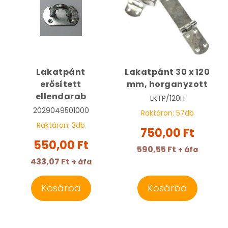
Lakatpánt
Lakatpánt 30 x 120
erősített
mm, horganyzott
ellendarab
LKTP/120H
2029049501000
Raktáron:
57
db
Raktáron:
3
db
750,00 Ft
550,00 Ft
590,55 Ft
+ áfa
433,07 Ft
+ áfa
Kosárba
Kosárba