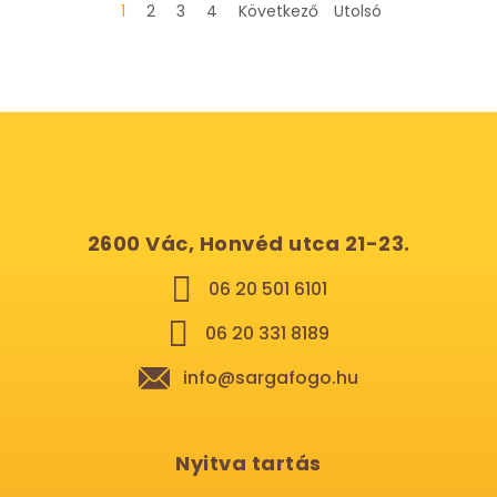
1
2
3
4
Következő
Utolsó
2600 Vác, Honvéd utca 21-23.
06 20 501 6101
06 20 331 8189
info@sargafogo.hu
Nyitva tartás