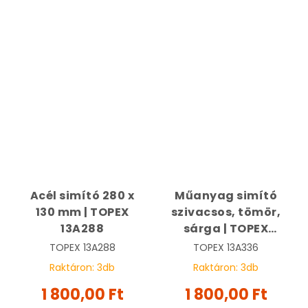
Acél simító 280 x
Műanyag simító
130 mm | TOPEX
szivacsos, tömör,
13A288
sárga | TOPEX
13A336
TOPEX
13A288
TOPEX
13A336
Raktáron:
3
db
Raktáron:
3
db
1 800,00 Ft
1 800,00 Ft