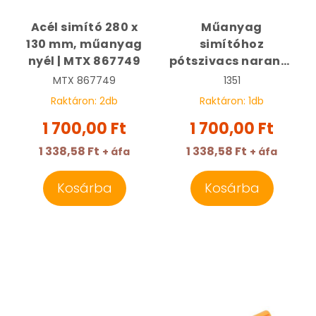
Acél simító 280 x
Műanyag
130 mm, műanyag
simítóhoz
nyél | MTX 867749
pótszivacs narancs
| 1351
MTX
867749
1351
Raktáron:
2
db
Raktáron:
1
db
1 700,00 Ft
1 700,00 Ft
1 338,58 Ft
1 338,58 Ft
+ áfa
+ áfa
Kosárba
Kosárba