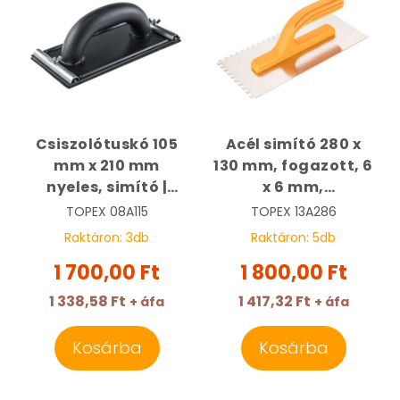
Csiszolótuskó 105
Acél simító 280 x
mm x 210 mm
130 mm, fogazott, 6
nyeles, simító |
x 6 mm,
TOPEX 08A115
rozsdamentes |
TOPEX
08A115
TOPEX
13A286
TOPEX 13A286
Raktáron:
3
db
Raktáron:
5
db
1 700,00 Ft
1 800,00 Ft
1 338,58 Ft
1 417,32 Ft
+ áfa
+ áfa
Kosárba
Kosárba