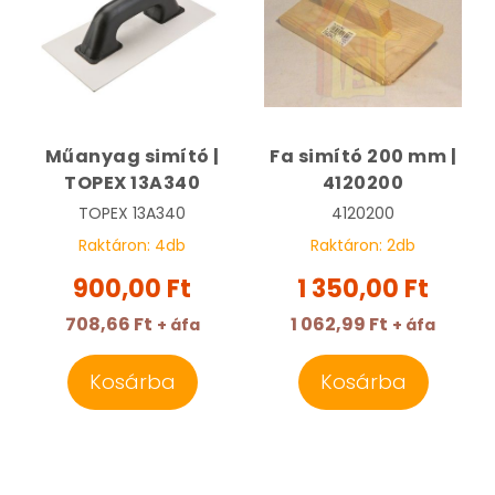
Műanyag simító |
Fa simító 200 mm |
TOPEX 13A340
4120200
TOPEX
13A340
4120200
Raktáron:
4
db
Raktáron:
2
db
900,00 Ft
1 350,00 Ft
708,66 Ft
1 062,99 Ft
+ áfa
+ áfa
Kosárba
Kosárba