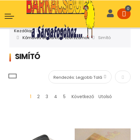
Kezdőlap
Kategóriák
Kőműves és burkoló szerszámok
Simító
SIMÍTÓ
Növekvő
1
2
3
4
5
Következő
Utolsó