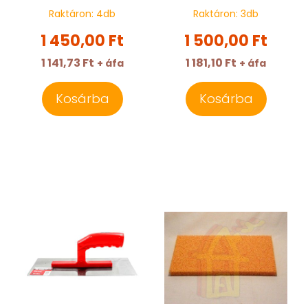
Raktáron:
4
db
Raktáron:
3
db
1 450,00 Ft
1 500,00 Ft
1 141,73 Ft
1 181,10 Ft
+ áfa
+ áfa
Kosárba
Kosárba