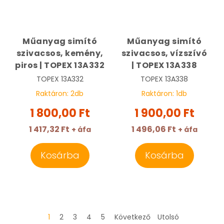
Műanyag simító
Műanyag simító
szivacsos, kemény,
szivacsos, vízszívó
piros | TOPEX 13A332
| TOPEX 13A338
TOPEX
13A332
TOPEX
13A338
Raktáron:
2
db
Raktáron:
1
db
1 800,00 Ft
1 900,00 Ft
1 417,32 Ft
1 496,06 Ft
+ áfa
+ áfa
Kosárba
Kosárba
1
2
3
4
5
Következő
Utolsó