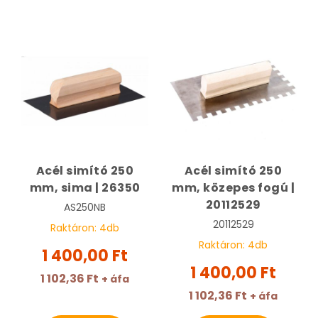
Acél simító 250
Acél simító 250
mm, sima | 26350
mm, közepes fogú |
20112529
AS250NB
20112529
Raktáron:
4
db
Raktáron:
4
db
1 400,00 Ft
1 400,00 Ft
1 102,36 Ft
+ áfa
1 102,36 Ft
+ áfa