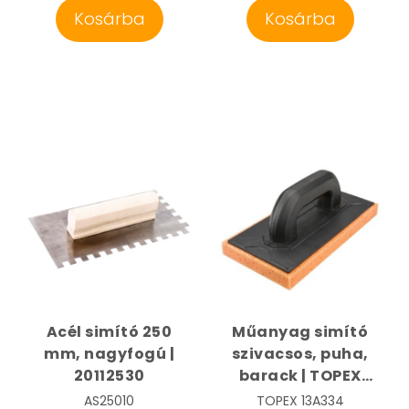
Kosárba
Kosárba
Acél simító 250
Műanyag simító
mm, nagyfogú |
szivacsos, puha,
20112530
barack | TOPEX
13A334
AS25010
TOPEX
13A334