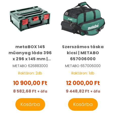
metaBOX 145
Szerszámos táska
műanyag láda 396
kicsi | METABO
x 296 x 145 mm |
657006000
METABO 626883000
METABO
626883000
METABO
657006000
Raktáron:
2
db
Raktáron:
1
db
10 900,00 Ft
12 000,00 Ft
8 582,68 Ft
9 448,82 Ft
+ áfa
+ áfa
Kosárba
Kosárba