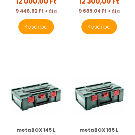
12 000,00 Ft
12 300,00 Ft
9 448,82 Ft
9 685,04 Ft
+ áfa
+ áfa
Kosárba
Kosárba
metaBOX 145 L
metaBOX 165 L