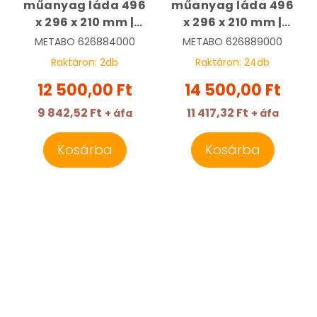
műanyag láda 496
műanyag láda 496
x 296 x 210 mm |
x 296 x 210 mm |
METABO
METABO
METABO
626884000
METABO
626889000
626884000
626889000
Raktáron:
2
db
Raktáron:
24
db
12 500,00 Ft
14 500,00 Ft
9 842,52 Ft
11 417,32 Ft
+ áfa
+ áfa
Kosárba
Kosárba