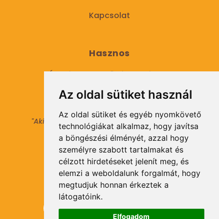
Kapcsolat
Hasznos
Általános Szerződési Feltételek
Az oldal sütiket használ
Adatkezelési tájékoztató
Az oldal sütiket és egyéb nyomkövető
"Aki másokat nem tesz gazdaggá, maga sem
technológiákat alkalmaz, hogy javítsa
válhat azzá."
a böngészési élményét, azzal hogy
© 2021 Minden jog fenntartva.
személyre szabott tartalmakat és
célzott hirdetéseket jelenít meg, és
elemzi a weboldalunk forgalmát, hogy
Hírlevél Feliratkozás
megtudjuk honnan érkeztek a
látogatóink.
Elfogadom