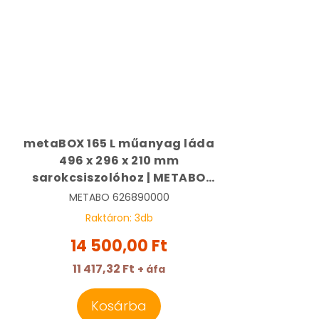
metaBOX 165 L műanyag láda
496 x 296 x 210 mm
sarokcsiszolóhoz | METABO
626890000
METABO
626890000
Raktáron:
3
db
14 500,00 Ft
11 417,32 Ft
+ áfa
Kosárba