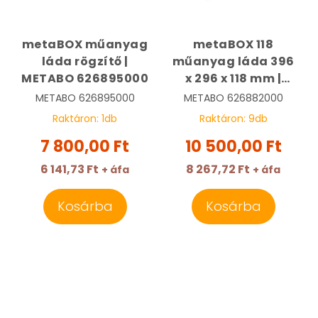
metaBOX műanyag
metaBOX 118
láda rögzítő |
műanyag láda 396
METABO 626895000
x 296 x 118 mm |
METABO 626882000
METABO
626895000
METABO
626882000
Raktáron:
1
db
Raktáron:
9
db
7 800,00 Ft
10 500,00 Ft
6 141,73 Ft
8 267,72 Ft
+ áfa
+ áfa
Kosárba
Kosárba