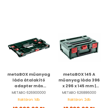
metaBOX műanyag
metaBOX 145 A
láda átalakító
műanyag láda 396
adapter más
x 296 x 145 mm |
márkákhoz |
METABO
METABO
626900000
METABO
626886000
METABO
626886000
Raktáron:
1
db
Raktáron:
2
db
626900000