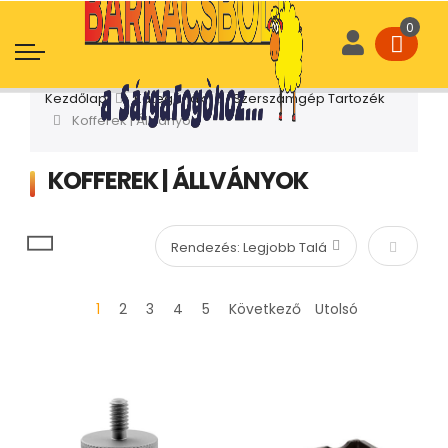
Kezdőlap
Kategóriák
Szerszámgép Tartozék
Kofferek | Állványok
KOFFEREK | ÁLLVÁNYOK
Növekvő
1
2
3
4
5
Következő
Utolsó