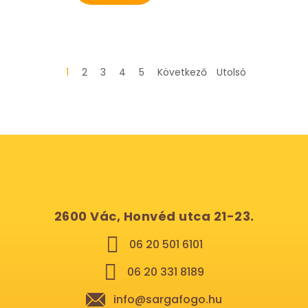
1
2
3
4
5
Következő
Utolsó
2600 Vác, Honvéd utca 21-23.
06 20 501 6101
06 20 331 8189
info@sargafogo.hu