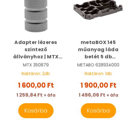
Adapter lézeres
metaBOX 145
szintező
műanyag láda
állványhoz | MTX
betét 5 db
350879
akkumulátorhoz |
MTX
350879
METABO
628934000
METABO 628934000
Raktáron:
2
db
Raktáron:
1
db
1 600,00 Ft
1 900,00 Ft
1 259,84 Ft
1 496,06 Ft
+ áfa
+ áfa
Kosárba
Kosárba