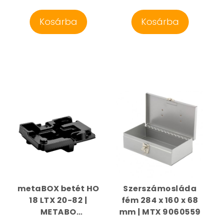
Kosárba
Kosárba
metaBOX betét HO
Szerszámosláda
18 LTX 20-82 |
fém 284 x 160 x 68
METABO
mm | MTX 9060559