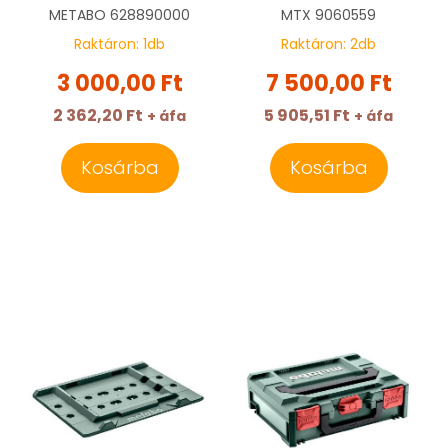
628890000
METABO
628890000
MTX
9060559
Raktáron:
1
db
Raktáron:
2
db
3 000,00 Ft
7 500,00 Ft
2 362,20 Ft
5 905,51 Ft
+ áfa
+ áfa
Kosárba
Kosárba