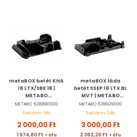
metaBOX betét KHA
metaBOX láda
18 LTX/SBE 18 |
betét SSEP 18 LTX BL
METABO
MVT | METABO
628880000
628929000
METABO
628880000
METABO
628929000
Raktáron:
1
db
Raktáron:
2
db
2 000,00 Ft
3 000,00 Ft
1 574,80 Ft
2 362,20 Ft
+ áfa
+ áfa