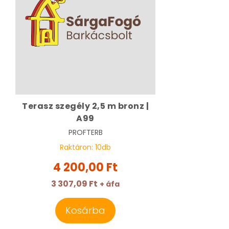
Terasz szegély 2,5 m bronz |
A99
PROFTERB
Raktáron:
10
db
4 200,00 Ft
3 307,09 Ft
+ áfa
Kosárba