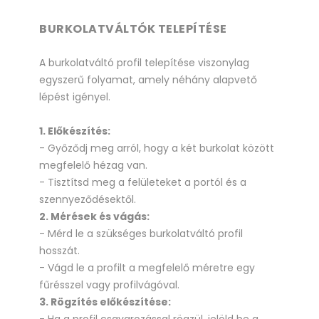
BURKOLATVÁLTÓK TELEPÍTÉSE
A burkolatváltó profil telepítése viszonylag
egyszerű folyamat, amely néhány alapvető
lépést igényel.
1. Előkészítés:
- Győződj meg arról, hogy a két burkolat között
megfelelő hézag van.
- Tisztítsd meg a felületeket a portól és a
szennyeződésektől.
2. Mérések és vágás:
- Mérd le a szükséges burkolatváltó profil
hosszát.
- Vágd le a profilt a megfelelő méretre egy
fűrésszel vagy profilvágóval.
3. Rögzítés előkészítése: