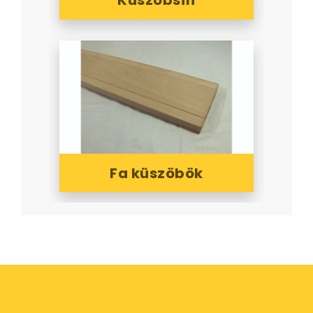
Küszöbsín
Fa küszöbök