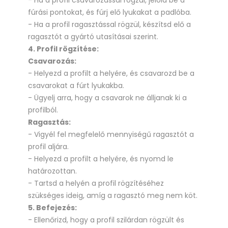
- Ha a profil csavarozással rögzül, jelöld be a
fúrási pontokat, és fúrj elő lyukakat a padlóba.
- Ha a profil ragasztással rögzül, készítsd elő a
ragasztót a gyártó utasításai szerint.
4. Profil rögzítése:
Csavarozás:
- Helyezd a profilt a helyére, és csavarozd be a
csavarokat a fúrt lyukakba.
- Ügyelj arra, hogy a csavarok ne álljanak ki a
profilból.
Ragasztás:
- Vigyél fel megfelelő mennyiségű ragasztót a
profil aljára.
- Helyezd a profilt a helyére, és nyomd le
határozottan.
- Tartsd a helyén a profil rögzítéséhez
szükséges ideig, amíg a ragasztó meg nem köt.
5. Befejezés:
- Ellenőrizd, hogy a profil szilárdan rögzült és