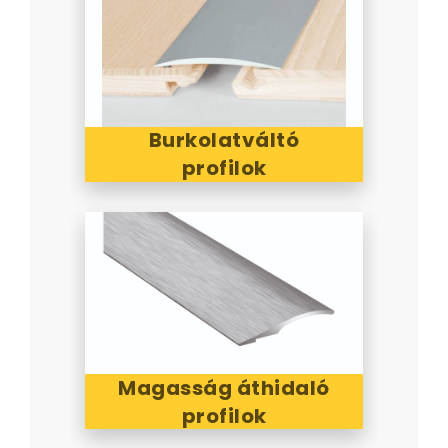
Burkolatváltó
profilok
Magasság áthidaló
profilok