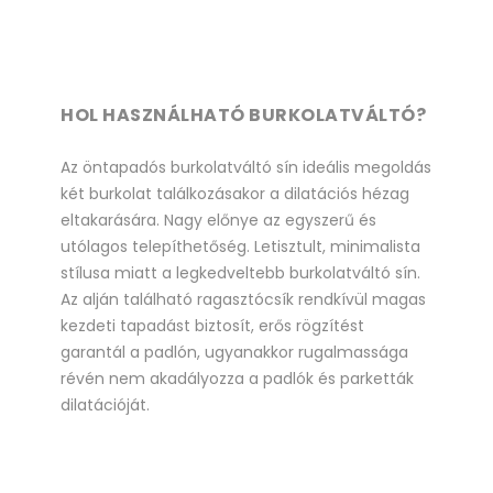
HOL HASZNÁLHATÓ BURKOLATVÁLTÓ?
Az öntapadós burkolatváltó sín ideális megoldás
két burkolat találkozásakor a dilatációs hézag
eltakarására. Nagy előnye az egyszerű és
utólagos telepíthetőség. Letisztult, minimalista
stílusa miatt a legkedveltebb burkolatváltó sín.
Az alján található ragasztócsík rendkívül magas
kezdeti tapadást biztosít, erős rögzítést
garantál a padlón, ugyanakkor rugalmassága
révén nem akadályozza a padlók és parketták
dilatációját.