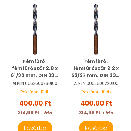
Fémfúró,
Fémfúró,
fémfúrószár 2,8 x
fémfúrószár 2,2 x
61/33 mm, DIN 338,
53/27 mm, DIN 338,
HSS, Sprint Master |
HSS, Sprint Master |
ALPEN
0062600280100
ALPEN
0062600220100
ALPEN
ALPEN
Raktáron:
10
db
Raktáron:
10
db
0062600280100
0062600220100
400,00 Ft
400,00 Ft
314,96 Ft
314,96 Ft
+ áfa
+ áfa
Kosárba
Kosárba