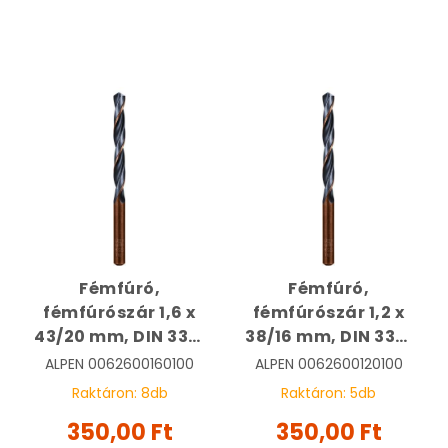
Fémfúró,
Fémfúró,
fémfúrószár 1,6 x
fémfúrószár 1,2 x
43/20 mm, DIN 338,
38/16 mm, DIN 338,
HSS, Sprint Master |
HSS, Sprint Master |
ALPEN
0062600160100
ALPEN
0062600120100
ALPEN
ALPEN
Raktáron:
8
db
Raktáron:
5
db
0062600160100
0062600120100
350,00 Ft
350,00 Ft