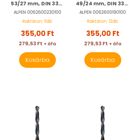
53/27 mm, DIN 338,
49/24 mm, DIN 338,
HSS, Sprint Master |
HSS, Sprint Master |
ALPEN
0062600230100
ALPEN
0062600190100
ALPEN
ALPEN
Raktáron:
11
db
Raktáron:
12
db
0062600230100
0062600190100
355,00 Ft
355,00 Ft
279,53 Ft
279,53 Ft
+ áfa
+ áfa
Kosárba
Kosárba