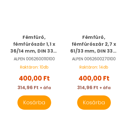
Fémfúró,
Fémfúró,
fémfúrószár 1,1 x
fémfúrószár 2,7 x
36/14 mm, DIN 338,
61/33 mm, DIN 338,
HSS, Sprint Master |
HSS, Sprint Master |
ALPEN
0062600110100
ALPEN
0062600270100
ALPEN
ALPEN
Raktáron:
10
db
Raktáron:
14
db
0062600110100
0062600270100
400,00 Ft
400,00 Ft
314,96 Ft
314,96 Ft
+ áfa
+ áfa
Kosárba
Kosárba