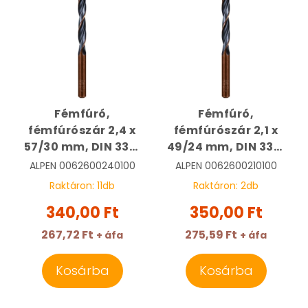
Fémfúró,
Fémfúró,
fémfúrószár 2,4 x
fémfúrószár 2,1 x
57/30 mm, DIN 338,
49/24 mm, DIN 338,
HSS, Sprint Master |
HSS, Sprint Master |
ALPEN
0062600240100
ALPEN
0062600210100
ALPEN
ALPEN
Raktáron:
11
db
Raktáron:
2
db
0062600240100
0062600210100
340,00 Ft
350,00 Ft
267,72 Ft
275,59 Ft
+ áfa
+ áfa
Kosárba
Kosárba