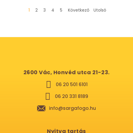
1
2
3
4
5
Következő
Utolsó
2600 Vác, Honvéd utca 21-23.
06 20 501 6101
06 20 331 8189
info@sargafogo.hu
Nyitva tartás