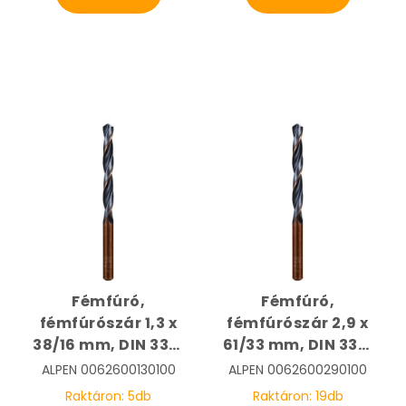
Fémfúró,
Fémfúró,
fémfúrószár 1,3 x
fémfúrószár 2,9 x
38/16 mm, DIN 338,
61/33 mm, DIN 338,
HSS, Sprint Master |
HSS, Sprint Master |
ALPEN
0062600130100
ALPEN
0062600290100
ALPEN
ALPEN
Raktáron:
5
db
Raktáron:
19
db