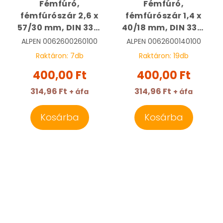
Fémfúró,
Fémfúró,
fémfúrószár 2,6 x
fémfúrószár 1,4 x
57/30 mm, DIN 338,
40/18 mm, DIN 338,
HSS, Sprint Master |
HSS, Sprint Master |
ALPEN
0062600260100
ALPEN
0062600140100
ALPEN
ALPEN
Raktáron:
7
db
Raktáron:
19
db
0062600260100
0062600140100
400,00 Ft
400,00 Ft
314,96 Ft
314,96 Ft
+ áfa
+ áfa
Kosárba
Kosárba