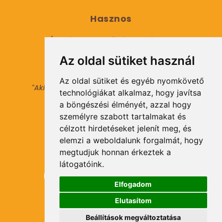
Hasznos
Általános Szerződési Feltételek
Az oldal sütiket használ
Adatkezelési tájékoztató
Az oldal sütiket és egyéb nyomkövető
"Aki másokat nem tesz gazdaggá, maga sem
technológiákat alkalmaz, hogy javítsa
válhat azzá."
a böngészési élményét, azzal hogy
© 2021 Minden jog fenntartva.
személyre szabott tartalmakat és
célzott hirdetéseket jelenít meg, és
elemzi a weboldalunk forgalmát, hogy
Hírlevél Feliratkozás
megtudjuk honnan érkeztek a
látogatóink.
Elfogadom
Elutasítom
Feliratkozás
Beállítások megváltoztatása