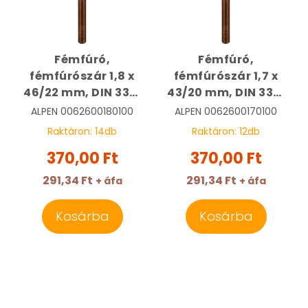
Fémfúró,
Fémfúró,
fémfúrószár 1,8 x
fémfúrószár 1,7 x
46/22 mm, DIN 338,
43/20 mm, DIN 338,
HSS, Sprint Master |
HSS, Sprint Master |
ALPEN
0062600180100
ALPEN
0062600170100
ALPEN
ALPEN
Raktáron:
14
db
Raktáron:
12
db
0062600180100
0062600170100
370,00 Ft
370,00 Ft
291,34 Ft
291,34 Ft
+ áfa
+ áfa
Kosárba
Kosárba