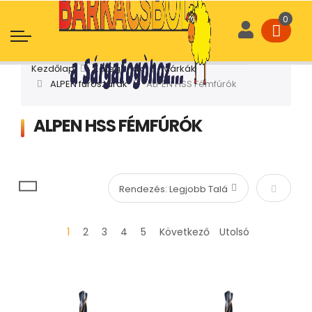
Kezdőlap
Kategóriák
Márkák
ALPEN fúrószárak
ALPEN HSS Fémfúrók
ALPEN HSS FÉMFÚRÓK
Növekvő
1
2
3
4
5
Következő
Utolsó