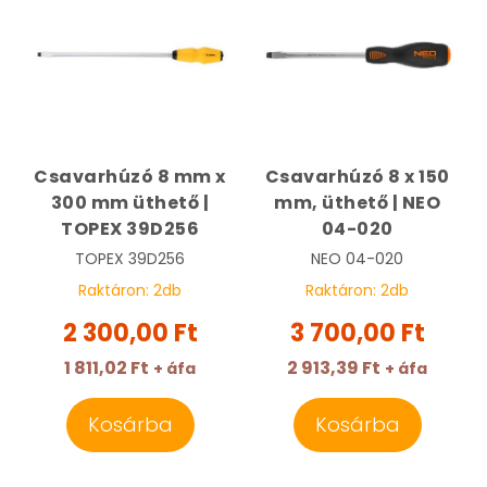
Csavarhúzó 8 mm x
Csavarhúzó 8 x 150
300 mm üthető |
mm, üthető | NEO
TOPEX 39D256
04-020
TOPEX
39D256
NEO
04-020
Raktáron:
2
db
Raktáron:
2
db
2 300,00 Ft
3 700,00 Ft
1 811,02 Ft
2 913,39 Ft
+ áfa
+ áfa
Kosárba
Kosárba