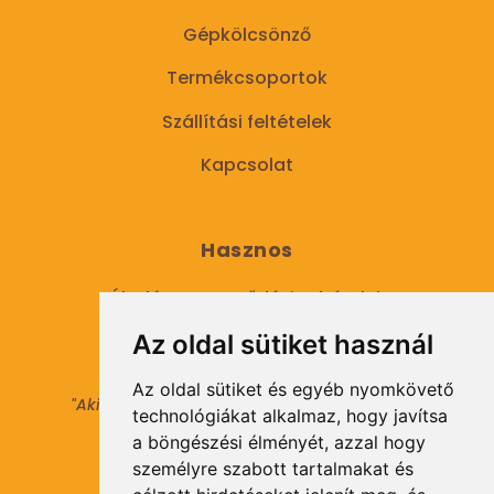
Gépkölcsönző
Termékcsoportok
Szállítási feltételek
Kapcsolat
Hasznos
Általános Szerződési Feltételek
Az oldal sütiket használ
Adatkezelési tájékoztató
Az oldal sütiket és egyéb nyomkövető
"Aki másokat nem tesz gazdaggá, maga sem
technológiákat alkalmaz, hogy javítsa
válhat azzá."
a böngészési élményét, azzal hogy
© 2021 Minden jog fenntartva.
személyre szabott tartalmakat és