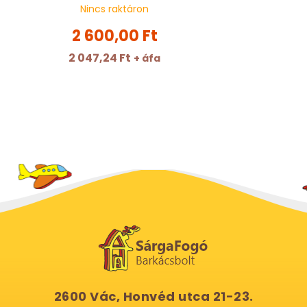
Nincs raktáron
2 600,00 Ft
2 047,24 Ft
+ áfa
2600 Vác, Honvéd utca 21-23.