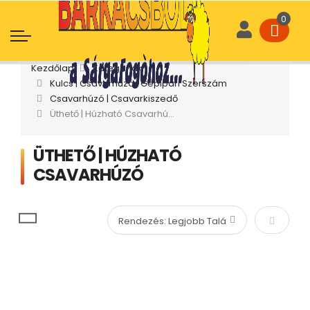
Kezdőlap
Kategóriák
Kulcs | Csavarhúzó | Gépipari Szerszám
Csavarhúzó | Csavarkiszedő
Üthető | Húzható Csavarhúzó
ÜTHETŐ | HÚZHATÓ
CSAVARHÚZÓ
Növekvő