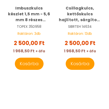
Imbuszkulcs
Csillagkulcs,
készlet 1,5 mm - 5,6
kettőskulcs
mm 8 részes
hajlított, sárgított
bicskás | TOPEX
24 x 27 mm |
TOPEX
35D958
SIBRTEH
14634
35D958
SIBRTEH 14634
Raktáron:
3
db
Raktáron:
13
db
2 500,00 Ft
2 500,00 Ft
1 968,50 Ft
1 968,50 Ft
+ áfa
+ áfa
Kosárba
Kosárba