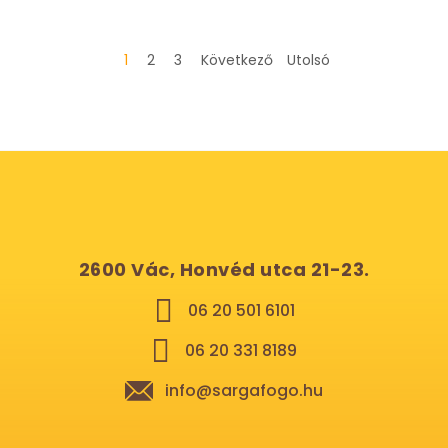
1
2
3
Következő
Utolsó
2600 Vác, Honvéd utca 21-23.
06 20 501 6101
06 20 331 8189
info@sargafogo.hu