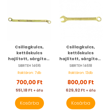
Csillagkulcs,
Csillagkulcs,
kettőskulcs
kettőskulcs
hajlított, sárgított
hajlított, sárgított
10 x 11 mm | SIBRTEH
10 x 13 mm | SIBRTEH
SIBRTEH
14616
SIBRTEH
14618
14616
14618
Raktáron:
7
db
Raktáron:
13
db
700,00 Ft
800,00 Ft
551,18 Ft
629,92 Ft
+ áfa
+ áfa
Kosárba
Kosárba