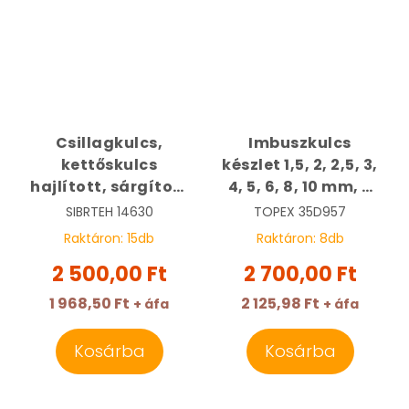
Csillagkulcs,
Imbuszkulcs
kettőskulcs
készlet 1,5, 2, 2,5, 3,
hajlított, sárgított
4, 5, 6, 8, 10 mm, 9
20 x 22 mm |
részes, gömb végű |
SIBRTEH
14630
TOPEX
35D957
SIBRTEH 14630
TOPEX 35D957
Raktáron:
15
db
Raktáron:
8
db
2 500,00 Ft
2 700,00 Ft
1 968,50 Ft
2 125,98 Ft
+ áfa
+ áfa
Kosárba
Kosárba