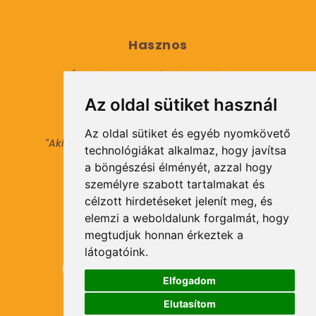
Hasznos
Általános Szerződési Feltételek
Az oldal sütiket használ
Adatkezelési tájékoztató
Az oldal sütiket és egyéb nyomkövető
"Aki másokat nem tesz gazdaggá, maga sem
technológiákat alkalmaz, hogy javítsa
válhat azzá."
a böngészési élményét, azzal hogy
© 2021 Minden jog fenntartva.
személyre szabott tartalmakat és
célzott hirdetéseket jelenít meg, és
elemzi a weboldalunk forgalmát, hogy
Hírlevél Feliratkozás
megtudjuk honnan érkeztek a
látogatóink.
Elfogadom
Elutasítom
Feliratkozás