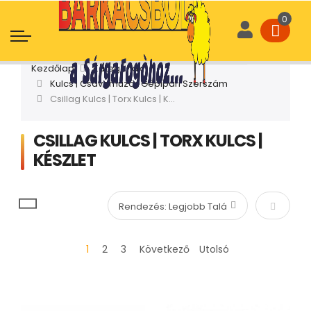
Kezdőlap
Kategóriák
Kulcs | Csavarhúzó | Gépipari Szerszám
Csillag Kulcs | Torx Kulcs | Készlet
CSILLAG KULCS | TORX KULCS |
KÉSZLET
Növekvő
1
2
3
Következő
Utolsó