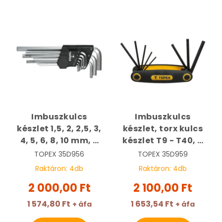
Imbuszkulcs
Imbuszkulcs
készlet 1,5, 2, 2,5, 3,
készlet, torx kulcs
4, 5, 6, 8, 10 mm, 9
készlet T9 - T40, 8
részes, hosszú |
részes, torx,
TOPEX
35D956
TOPEX
35D959
TOPEX 35D956
bicskás | TOPEX
Raktáron:
4
db
Raktáron:
4
db
35D959
2 000,00 Ft
2 100,00 Ft
1 574,80 Ft
1 653,54 Ft
+ áfa
+ áfa