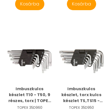
Kosárba
Kosárba
Imbuszkulcs
Imbuszkulcs
készlet T10 - T50, 9
készlet, torx kulcs
részes, torx | TOPEX
készlet TS,TS15 -
35D960
TS50, 9 részes,
TOPEX
35D960
TOPEX
35D950