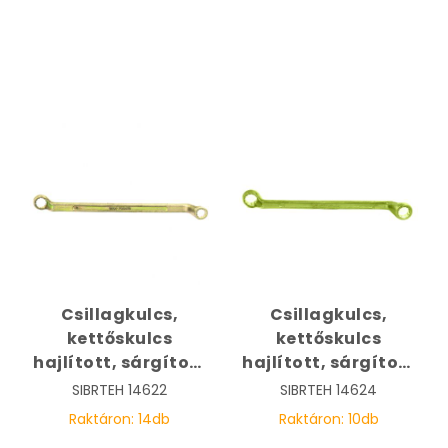
Csillagkulcs,
Csillagkulcs,
kettőskulcs
kettőskulcs
hajlított, sárgított
hajlított, sárgított
13 x 17 mm | SIBRTEH
14 x 15 mm | SIBRTEH
SIBRTEH
14622
SIBRTEH
14624
14622
14624
Raktáron:
14
db
Raktáron:
10
db