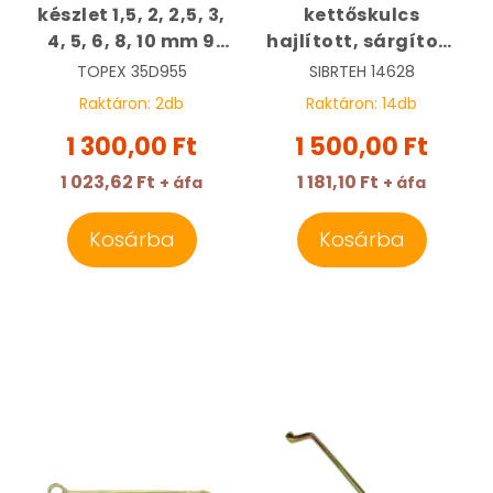
készlet 1,5, 2, 2,5, 3,
kettőskulcs
4, 5, 6, 8, 10 mm 9
hajlított, sárgított
részes | TOPEX
19 x 22 mm | SIBRTEH
TOPEX
35D955
SIBRTEH
14628
35D955
14628
Raktáron:
2
db
Raktáron:
14
db
1 300,00 Ft
1 500,00 Ft
1 023,62 Ft
1 181,10 Ft
+ áfa
+ áfa
Kosárba
Kosárba