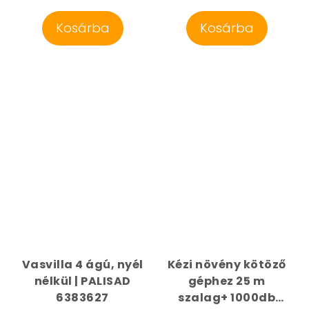
Kosárba
Kosárba
Vasvilla 4 ágú, nyél
Kézi növény kötöző
nélkül | PALISAD
géphez 25 m
6383627
szalag+ 1000db