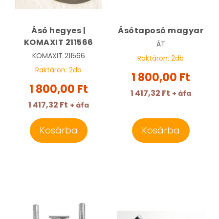
Ásó hegyes |
Ásótaposó magyar
KOMAXIT 211566
ÁT
KOMAXIT
211566
Raktáron:
2
db
Raktáron:
2
db
1 800,00 Ft
1 800,00 Ft
1 417,32 Ft
+ áfa
1 417,32 Ft
+ áfa
Kosárba
Kosárba