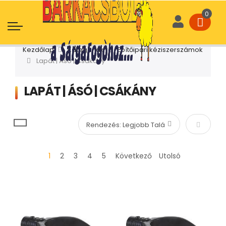
Kezdőlap
Kategóriák
Építőipari kéziszerszámok
Lapát | Ásó | Csákány
LAPÁT | ÁSÓ | CSÁKÁNY
Növekvő
1
2
3
4
5
Következő
Utolsó