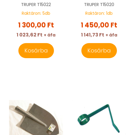
TRUPER GTS-TR
TRUPER
T15022
TRUPER
T15020
Raktáron:
5
db
Raktáron:
1
db
1 300,00 Ft
1 450,00 Ft
1 023,62 Ft
1 141,73 Ft
+ áfa
+ áfa
Kosárba
Kosárba