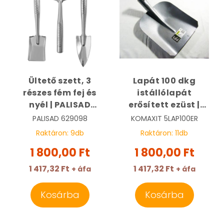
Ültető szett, 3
Lapát 100 dkg
részes fém fej és
istállólapát
nyél | PALISAD
erősített ezüst |
629098
KOMAXIT 211130
PALISAD
629098
KOMAXIT
5LAP100ER
Raktáron:
9
db
Raktáron:
11
db
1 800,00 Ft
1 800,00 Ft
1 417,32 Ft
1 417,32 Ft
+ áfa
+ áfa
Kosárba
Kosárba