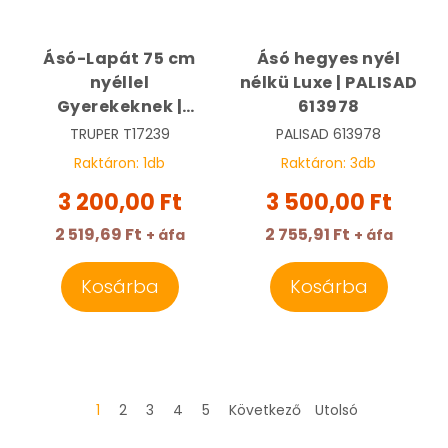
Ásó-Lapát 75 cm
Ásó hegyes nyél
nyéllel
nélkü Luxe | PALISAD
Gyerekeknek |
613978
TRUPER PRL-MINI
TRUPER
T17239
PALISAD
613978
Raktáron:
1
db
Raktáron:
3
db
3 200,00 Ft
3 500,00 Ft
2 519,69 Ft
2 755,91 Ft
+ áfa
+ áfa
Kosárba
Kosárba
1
2
3
4
5
Következő
Utolsó