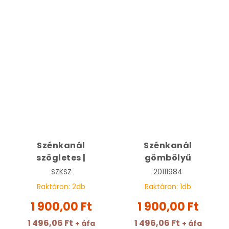
Szénkanál
Szénkanál
szögletes |
gömbölyű
SZKSZ
20111984
Raktáron:
2
db
Raktáron:
1
db
1 900,00 Ft
1 900,00 Ft
1 496,06 Ft
1 496,06 Ft
+ áfa
+ áfa