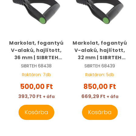
Markolat, fogantyú
Markolat, fogantyú
V-alakú, hajlított,
V-alakú, hajlított,
36 mm | SIBRTEH
32 mm | SIBRTEH
68438
68439
SIBRTEH
68438
SIBRTEH
68439
Raktáron:
7
db
Raktáron:
5
db
500,00 Ft
850,00 Ft
393,70 Ft
669,29 Ft
+ áfa
+ áfa
Kosárba
Kosárba