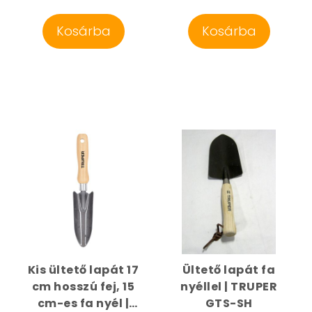
Kosárba
Kosárba
Kis ültető lapát 17
Ültető lapát fa
cm hosszú fej, 15
nyéllel | TRUPER
cm-es fa nyél |
GTS-SH