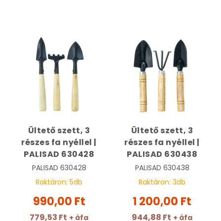
Ültető szett, 3
Ültető szett, 3
részes fa nyéllel |
részes fa nyéllel |
PALISAD 630428
PALISAD 630438
PALISAD
630428
PALISAD
630438
Raktáron:
5
db
Raktáron:
3
db
990,00 Ft
1 200,00 Ft
779,53 Ft
944,88 Ft
+ áfa
+ áfa