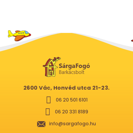
2600 Vác, Honvéd utca 21-23.
06 20 501 6101
06 20 331 8189
info@sargafogo.hu