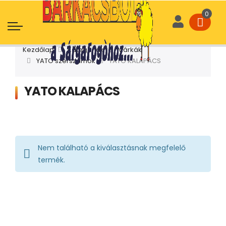
Kezdőlap
Kategóriák
Márkák
YATO szerszámok
YATO KALAPÁCS
YATO KALAPÁCS
Nem található a kiválasztásnak megfelelő
termék.