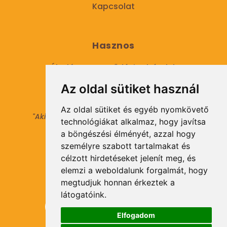
Kapcsolat
Hasznos
Általános Szerződési Feltételek
Az oldal sütiket használ
Adatkezelési tájékoztató
Az oldal sütiket és egyéb nyomkövető
"Aki másokat nem tesz gazdaggá, maga sem
technológiákat alkalmaz, hogy javítsa
válhat azzá."
a böngészési élményét, azzal hogy
© 2021 Minden jog fenntartva.
személyre szabott tartalmakat és
célzott hirdetéseket jelenít meg, és
elemzi a weboldalunk forgalmát, hogy
Hírlevél Feliratkozás
megtudjuk honnan érkeztek a
látogatóink.
Elfogadom