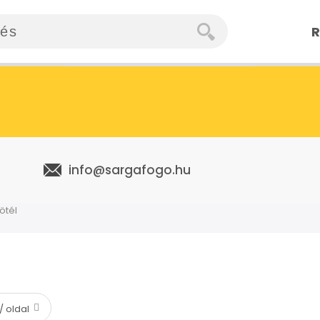
R
info@sargafogo.hu
ötél