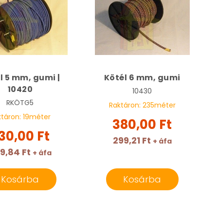
l 5 mm, gumi |
Kötél 6 mm, gumi
10420
10430
RKÖTG5
Raktáron:
235
méter
ktáron:
19
méter
380,00 Ft
30,00 Ft
299,21 Ft
+ áfa
9,84 Ft
+ áfa
Kosárba
Kosárba