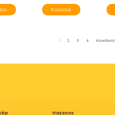
rba
Kosárba
1
2
3
4
Következő
kép
Hasznos