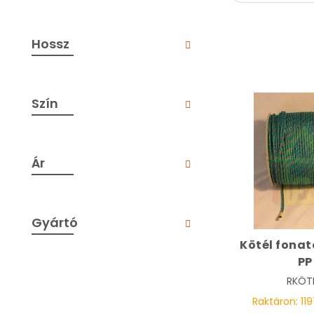
Hossz
Szín
Ár
Gyártó
Kötél fonat
PP
RKÖT
Raktáron:
119