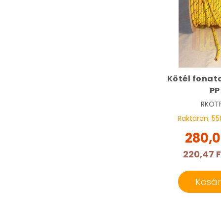
Kötél fonat
PP
RKÖTF
Raktáron:
55
280,0
220,47 F
Kosá