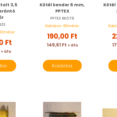
tolt 3,5
Kötél kender 6 mm,
Kötél
erántó
PPTEX
ór
PPTEX
RKÖT6
BZS
Raktáron:
95
méter
Rakt
00
méter
190,00 Ft
2
0 Ft
149,61 Ft
17
+ áfa
+ áfa
rba
Kosárba