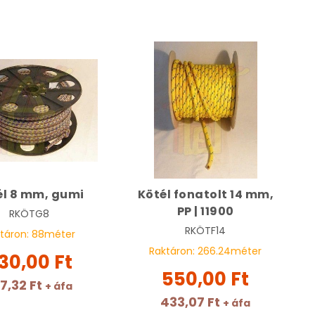
él 8 mm, gumi
Kötél fonatolt 14 mm,
PP | 11900
RKÖTG8
RKÖTF14
táron:
88
méter
Raktáron:
266.24
méter
30,00 Ft
550,00 Ft
7,32 Ft
+ áfa
433,07 Ft
+ áfa