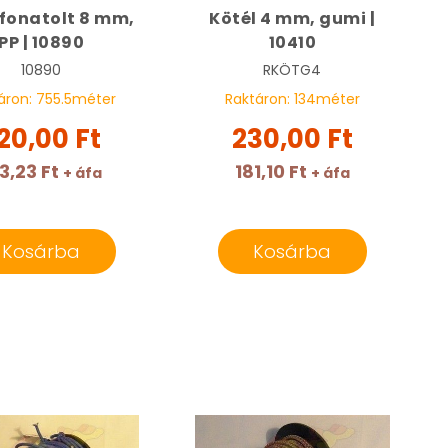
 fonatolt 8 mm,
Kötél 4 mm, gumi |
PP | 10890
10410
10890
RKÖTG4
áron:
755.5
méter
Raktáron:
134
méter
20,00 Ft
230,00 Ft
3,23 Ft
181,10 Ft
+ áfa
+ áfa
Kosárba
Kosárba