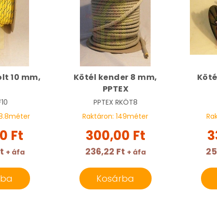
olt 10 mm,
Kötél kender 8 mm,
Köté
PPTEX
10
PPTEX
RKÖT8
8.8
méter
Raktáron:
149
méter
Ra
0 Ft
300,00 Ft
3
t
236,22 Ft
25
+ áfa
+ áfa
rba
Kosárba