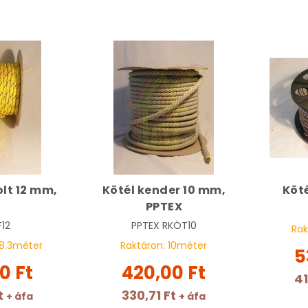
olt 12 mm,
Kötél kender 10 mm,
Köt
PPTEX
12
PPTEX
RKÖT10
Rak
8.3
méter
Raktáron:
10
méter
5
0 Ft
420,00 Ft
41
t
330,71 Ft
+ áfa
+ áfa