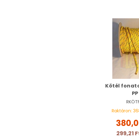
Kötél fonat
PP
RKÖTF
Raktáron:
36
380,0
299,21 F