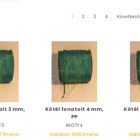
1
2
3
4
Következő
olt 3 mm,
Kötél fonatolt 4 mm,
Kötél
PP
F3
RKÖTF4
7.5
méter
Raktáron:
1066.5
méter
Rakt