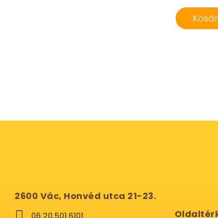
Kosá
2600 Vác, Honvéd utca 21-23.
Oldaltér
06 20 501 6101