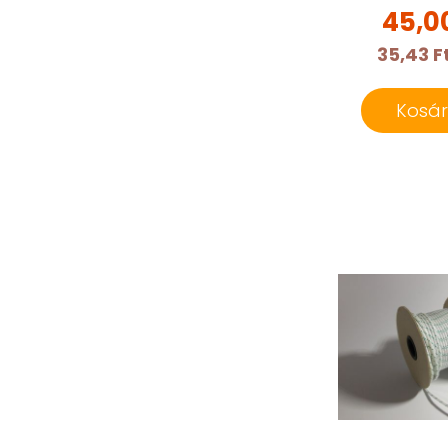
45,0
35,43 F
Kosá