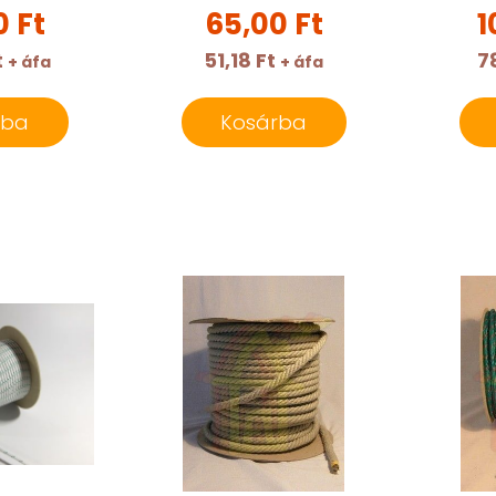
0 Ft
65,00 Ft
1
t
51,18 Ft
7
+ áfa
+ áfa
rba
Kosárba