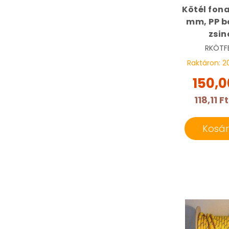
Kötél fona
mm, PP b
zsin
RKÖTF
Raktáron:
2
150,0
118,11 Ft
Kosá