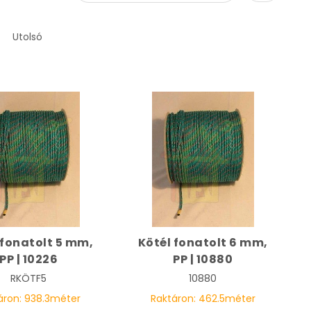
Utolsó
 fonatolt 5 mm,
Kötél fonatolt 6 mm,
PP | 10226
PP | 10880
RKÖTF5
10880
áron:
938.3
méter
Raktáron:
462.5
méter