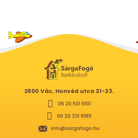
2600 Vác, Honvéd utca 21-23.
06 20 501 6101
06 20 331 8189
info@sargafogo.hu