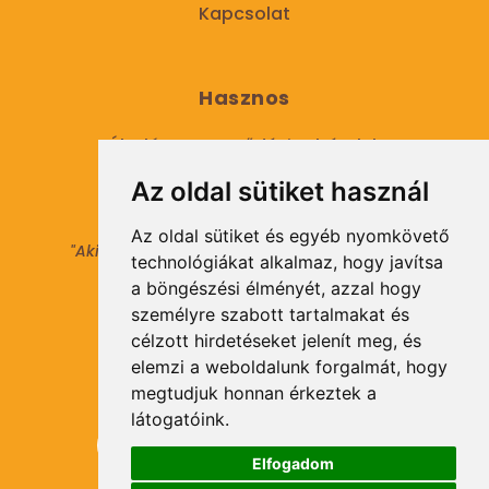
Kapcsolat
Hasznos
Általános Szerződési Feltételek
Az oldal sütiket használ
Adatkezelési tájékoztató
Az oldal sütiket és egyéb nyomkövető
"Aki másokat nem tesz gazdaggá, maga sem
technológiákat alkalmaz, hogy javítsa
válhat azzá."
a böngészési élményét, azzal hogy
© 2021 Minden jog fenntartva.
személyre szabott tartalmakat és
célzott hirdetéseket jelenít meg, és
elemzi a weboldalunk forgalmát, hogy
Hírlevél Feliratkozás
megtudjuk honnan érkeztek a
látogatóink.
Elfogadom