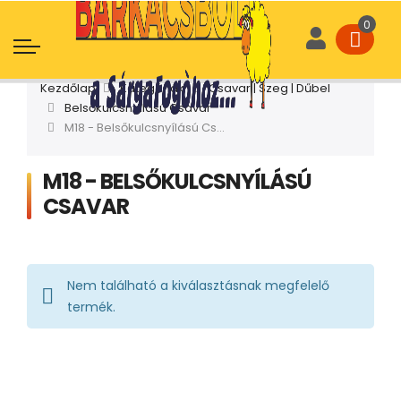
Kezdőlap
Kategóriák
Csavar | Szeg | Dűbel
Belsőkulcsnyílású Csavar
M18 - Belsőkulcsnyílású Csavar
M18 - BELSŐKULCSNYÍLÁSÚ
CSAVAR
Nem található a kiválasztásnak megfelelő
termék.