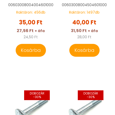
00603008004004601000
00603008004504601000
Raktáron:
456
db
Raktáron:
1497
db
35,00 Ft
40,00 Ft
27,56 Ft
31,50 Ft
+ áfa
+ áfa
24,50 Ft
28,00 Ft
Kosárba
Kosárba
DOBOZÁR
DOBOZÁR
-30%
-30%