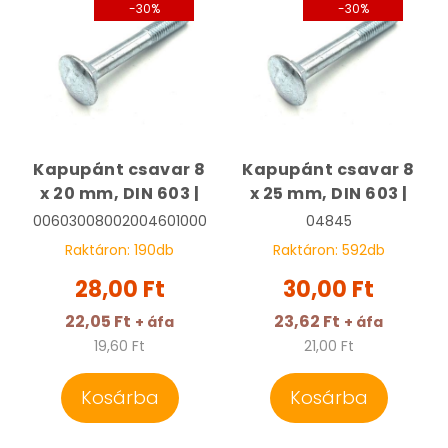
-30%
-30%
Kapupánt csavar 8
Kapupánt csavar 8
x 20 mm, DIN 603 |
x 25 mm, DIN 603 |
00603008002004601000
04845
Raktáron:
190
db
Raktáron:
592
db
28,00 Ft
30,00 Ft
22,05 Ft
23,62 Ft
+ áfa
+ áfa
19,60 Ft
21,00 Ft
Kosárba
Kosárba