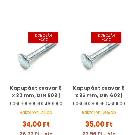
DOBOZÁR
DOBOZÁR
-30%
-30%
Kapupánt csavar 8
Kapupánt csavar 8
x 30 mm, DIN 603 |
x 35 mm, DIN 603 |
00603008003004601000
00603008003504601000
Raktáron:
215
db
Raktáron:
289
db
34,00 Ft
35,00 Ft
26,77 Ft
27,56 Ft
+ áfa
+ áfa