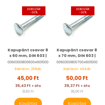
DOBOZÁR
DOBOZÁR
-30%
-30%
Kapupánt csavar 8
Kapupánt csavar 8
x 60 mm, DIN 603 |
x 70 mm, DIN 603 |
00603008006004601000
00603008007004601000
Raktáron:
268
db
Raktáron:
494
db
45,00 Ft
50,00 Ft
35,43 Ft
39,37 Ft
+ áfa
+ áfa
31,50 Ft
35,00 Ft
Kosárba
Kosárba