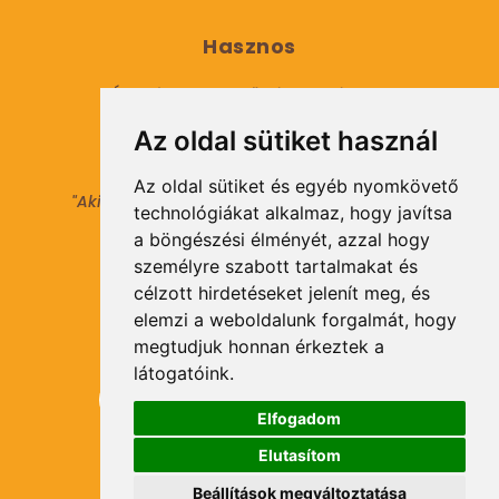
Hasznos
Általános Szerződési Feltételek
Az oldal sütiket használ
Adatkezelési tájékoztató
Az oldal sütiket és egyéb nyomkövető
"Aki másokat nem tesz gazdaggá, maga sem
technológiákat alkalmaz, hogy javítsa
válhat azzá."
a böngészési élményét, azzal hogy
© 2021 Minden jog fenntartva.
személyre szabott tartalmakat és
célzott hirdetéseket jelenít meg, és
elemzi a weboldalunk forgalmát, hogy
Hírlevél Feliratkozás
megtudjuk honnan érkeztek a
látogatóink.
Elfogadom
Elutasítom
Feliratkozás
Beállítások megváltoztatása