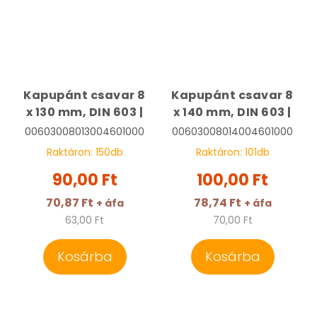
Kapupánt csavar 8
Kapupánt csavar 8
x 130 mm, DIN 603 |
x 140 mm, DIN 603 |
00603008013004601000
00603008014004601000
Raktáron:
150
db
Raktáron:
101
db
90,00 Ft
100,00 Ft
70,87 Ft
78,74 Ft
+ áfa
+ áfa
63,00 Ft
70,00 Ft
Kosárba
Kosárba