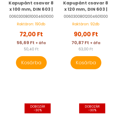
Kapupánt csavar 8
Kapupánt csavar 8
x 100 mm, DIN 603 |
x 120 mm, DIN 603 |
00603008010004601000
00603008012004601000
Raktáron:
190
db
Raktáron:
92
db
72,00 Ft
90,00 Ft
56,69 Ft
70,87 Ft
+ áfa
+ áfa
50,40 Ft
63,00 Ft
Kosárba
Kosárba
DOBOZÁR
DOBOZÁR
-30%
-30%