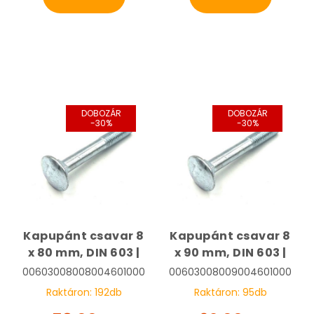
DOBOZÁR
DOBOZÁR
-30%
-30%
Kapupánt csavar 8
Kapupánt csavar 8
x 80 mm, DIN 603 |
x 90 mm, DIN 603 |
00603008008004601000
00603008009004601000
Raktáron:
192
db
Raktáron:
95
db