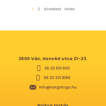
1
2
Következő
Utolsó
2600 Vác, Honvéd utca 21-23.
06 20 501 6101
06 20 331 8189
info@sargafogo.hu
Nyitva tartás