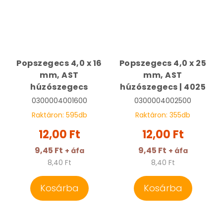
Popszegecs 4,0 x 16
Popszegecs 4,0 x 25
mm, AST
mm, AST
húzószegecs
húzószegecs | 4025
0300004001600
0300004002500
Raktáron:
595
db
Raktáron:
355
db
12,00 Ft
12,00 Ft
9,45 Ft
9,45 Ft
+ áfa
+ áfa
8,40 Ft
8,40 Ft
Kosárba
Kosárba