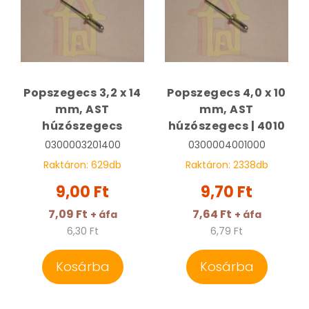
Popszegecs 3,2 x 14
Popszegecs 4,0 x 10
mm, AST
mm, AST
húzószegecs
húzószegecs | 4010
0300003201400
0300004001000
Raktáron:
629
db
Raktáron:
2338
db
9,00 Ft
9,70 Ft
7,09 Ft
7,64 Ft
+ áfa
+ áfa
6,30 Ft
6,79 Ft
Kosárba
Kosárba