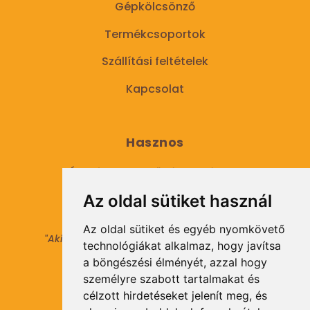
Gépkölcsönző
Termékcsoportok
Szállítási feltételek
Kapcsolat
Hasznos
Általános Szerződési Feltételek
Az oldal sütiket használ
Adatkezelési tájékoztató
Az oldal sütiket és egyéb nyomkövető
"Aki másokat nem tesz gazdaggá, maga sem
technológiákat alkalmaz, hogy javítsa
válhat azzá."
a böngészési élményét, azzal hogy
© 2021 Minden jog fenntartva.
személyre szabott tartalmakat és
célzott hirdetéseket jelenít meg, és