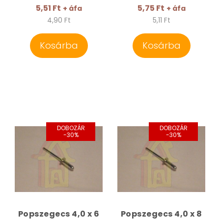
5,51 Ft
5,75 Ft
+ áfa
+ áfa
4,90 Ft
5,11 Ft
Kosárba
Kosárba
DOBOZÁR
DOBOZÁR
-30%
-30%
Popszegecs 4,0 x 6
Popszegecs 4,0 x 8