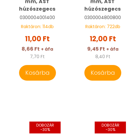
mm, AST
mm, AST
húzószegecs
húzószegecs
0300004001400
0300004800800
Raktáron:
114
db
Raktáron:
722
db
11,00 Ft
12,00 Ft
8,66 Ft
9,45 Ft
+ áfa
+ áfa
7,70 Ft
8,40 Ft
Kosárba
Kosárba
DOBOZÁR
DOBOZÁR
-30%
-30%