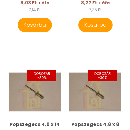
8,03 Ft
8,27 Ft
+ áfa
+ áfa
7,14 Ft
7,35 Ft
Kosárba
Kosárba
DOBOZÁR
DOBOZÁR
-30%
-30%
Popszegecs 4,0 x 14
Popszegecs 4,8 x 8