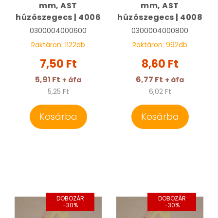
mm, AST
mm, AST
húzószegecs | 4006
húzószegecs | 4008
0300004000600
0300004000800
Raktáron:
1122
db
Raktáron:
992
db
7,50 Ft
8,60 Ft
5,91 Ft
6,77 Ft
+ áfa
+ áfa
5,25 Ft
6,02 Ft
Kosárba
Kosárba
DOBOZÁR
DOBOZÁR
-30%
-30%