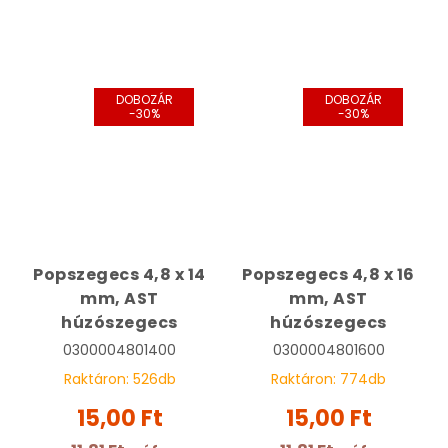
DOBOZÁR
DOBOZÁR
-30%
-30%
Popszegecs 4,8 x 14
Popszegecs 4,8 x 16
mm, AST
mm, AST
húzószegecs
húzószegecs
0300004801400
0300004801600
Raktáron:
526
db
Raktáron:
774
db
15,00 Ft
15,00 Ft