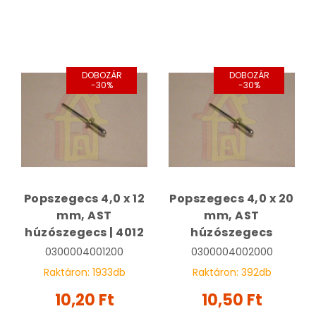
DOBOZÁR
DOBOZÁR
-30%
-30%
Popszegecs 4,0 x 12
Popszegecs 4,0 x 20
mm, AST
mm, AST
húzószegecs | 4012
húzószegecs
0300004001200
0300004002000
Raktáron:
1933
db
Raktáron:
392
db
10,20 Ft
10,50 Ft