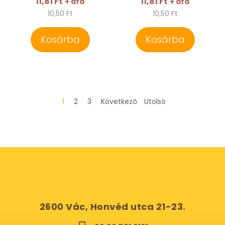
11,81 Ft
11,81 Ft
+ áfa
+ áfa
10,50 Ft
10,50 Ft
Kosárba
Kosárba
1
2
3
Következő
Utolsó
2600 Vác, Honvéd utca 21-23.