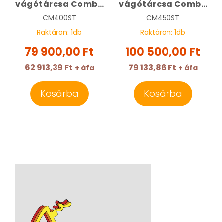
vágótárcsa Combo
vágótárcsa Combo
Standard 400 mm |
Standard 450 mm |
CM400ST
CM450ST
CM400ST
CM450ST
Raktáron:
1
db
Raktáron:
1
db
79 900,00 Ft
100 500,00 Ft
62 913,39 Ft
79 133,86 Ft
+ áfa
+ áfa
Kosárba
Kosárba