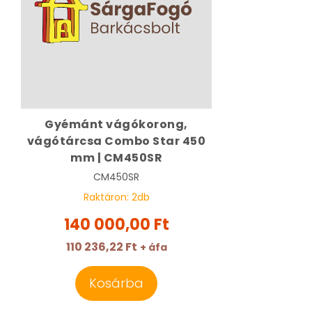
Gyémánt vágókorong,
vágótárcsa Combo Star 450
mm | CM450SR
CM450SR
Raktáron:
2
db
140 000,00 Ft
110 236,22 Ft
+ áfa
Kosárba