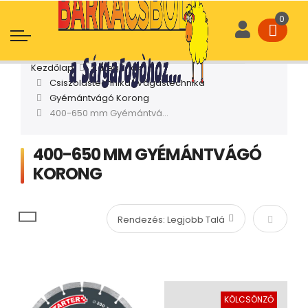
Kezdőlap
Kategóriák
Csiszolástechnika | Vágástechnika
Gyémántvágó Korong
400-650 mm Gyémántvágó Korong
400-650 MM GYÉMÁNTVÁGÓ
KORONG
Növekvő
KÖLCSÖNZŐ