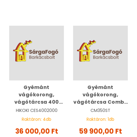
Gyémánt
Gyémánt
vágókorong,
vágókorong,
vágótárcsa 400
vágótárcsa Combo
mm x 20 mm
Standard 350 mm |
HIKOKI
CES4002000
CM350ST
univerzális | HIKOKI
CM350ST
Raktáron:
4
db
Raktáron:
1
db
CES4002000
36 000,00 Ft
59 900,00 Ft