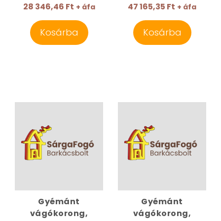
28 346,46 Ft
47 165,35 Ft
+ áfa
+ áfa
Kosárba
Kosárba
Gyémánt
Gyémánt
vágókorong,
vágókorong,