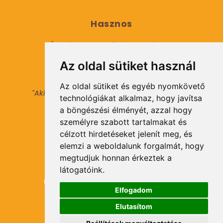
Hasznos
Általános Szerződési Feltételek
Az oldal sütiket használ
Adatkezelési tájékoztató
Az oldal sütiket és egyéb nyomkövető
"Aki másokat nem tesz gazdaggá, maga sem
technológiákat alkalmaz, hogy javítsa
válhat azzá."
a böngészési élményét, azzal hogy
© 2021 Minden jog fenntartva.
személyre szabott tartalmakat és
célzott hirdetéseket jelenít meg, és
elemzi a weboldalunk forgalmát, hogy
Hírlevél Feliratkozás
megtudjuk honnan érkeztek a
látogatóink.
Elfogadom
Elutasítom
Feliratkozás