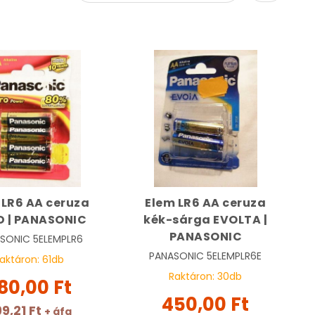
 LR6 AA ceruza
Elem LR6 AA ceruza
D | PANASONIC
kék-sárga EVOLTA |
PANASONIC
SONIC
5ELEMPLR6
PANASONIC
5ELEMPLR6E
aktáron:
61
db
Raktáron:
30
db
80,00 Ft
450,00 Ft
9,21 Ft
+ áfa