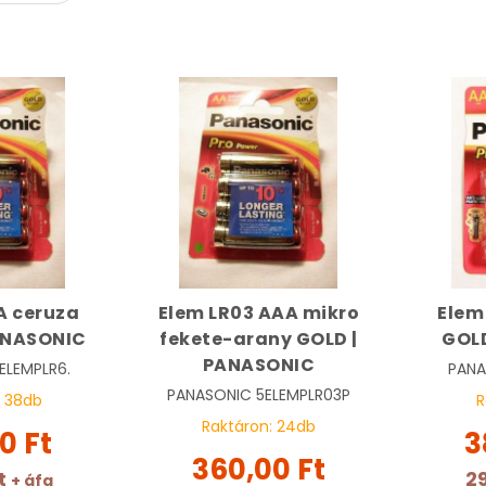
A ceruza
Elem LR03 AAA mikro
Elem
ANASONIC
fekete-arany GOLD |
GOL
PANASONIC
ELEMPLR6.
PANA
PANASONIC
5ELEMPLR03P
:
38
db
R
Raktáron:
24
db
0 Ft
3
360,00 Ft
t
29
+ áfa