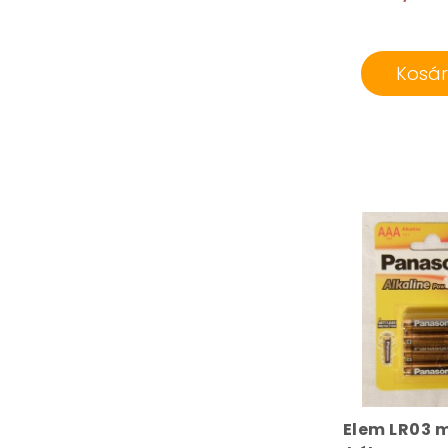
Kosá
Elem LR03 