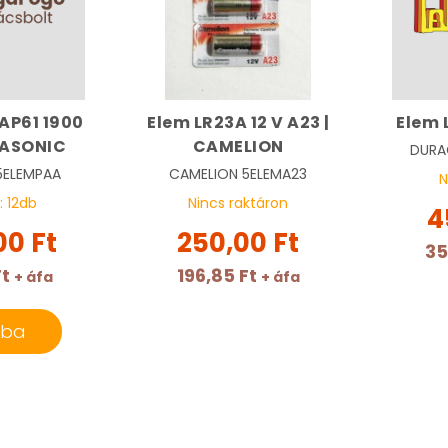
AP61 1900
Elem LR23A 12 V A23 |
Elem 
NASONIC
CAMELION
DURA
5ELEMPAA
CAMELION
5ELEMA23
N
:
12
db
Nincs raktáron
4
00 Ft
250,00 Ft
35
Ft
196,85 Ft
+ áfa
+ áfa
rba