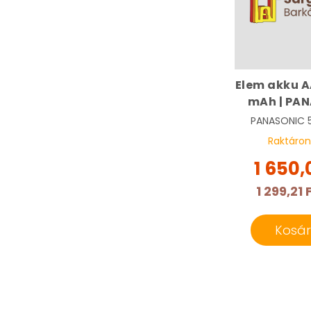
Elem akku A
mAh | PA
PANASONIC
Raktáron
1 650,
1 299,21 
Kosá