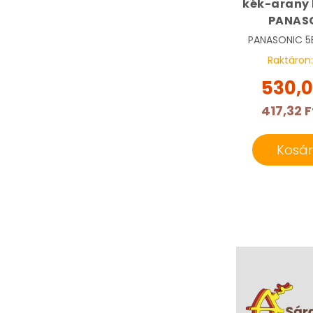
kék-arany 
PANAS
PANASONIC
5
Raktáron
530,0
417,32 F
Kosá