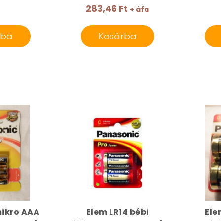
283,46 Ft
+ áfa
rba
Kosárba
mikro AAA
Elem LR14 bébi
Ele