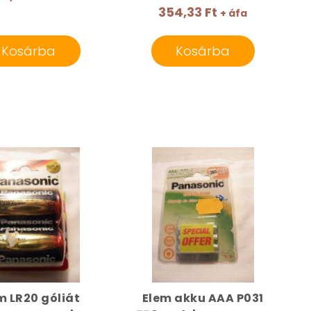
354,33 Ft
+ áfa
Kosárba
Kosárba
m LR20 góliát
Elem akku AAA P031