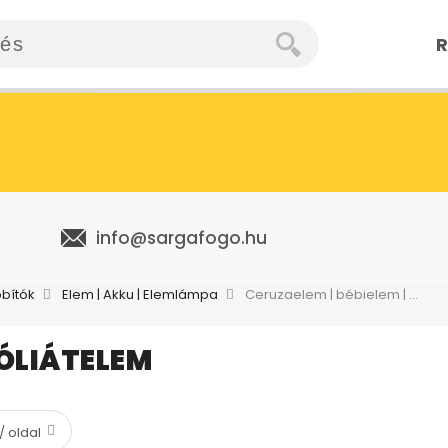
R
info@sargafogo.hu
bbítók
Elem | Akku | Elemlámpa
Ceruzaelem | bébielem | góliátelem
GÓLIÁTELEM