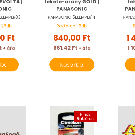
EVOLTA |
fekete-arany GOLD |
fe
ONIC
PANASONIC
PAN
ELEMPLR03
PANASONIC
5ELEMPLR14
PANA
:
28
db
Raktáron:
16
db
0 Ft
840,00 Ft
1 
t
661,42 Ft
1 1
+ áfa
+ áfa
rba
Kosárba
Nincs
Raktáron