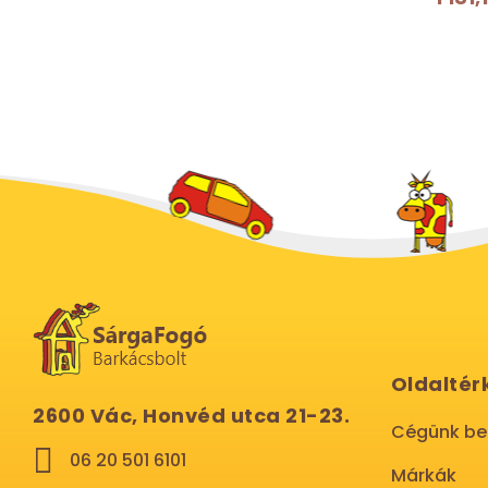
Oldaltér
2600 Vác, Honvéd utca 21-23.
Cégünk b
06 20 501 6101
Márkák