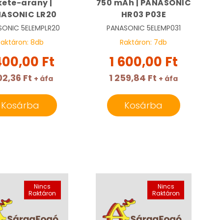
kete-arany |
750 mAh | PANASONIC
ASONIC LR20
HR03 P03E
SONIC
5ELEMPLR20
PANASONIC
5ELEMP031
Raktáron:
8
db
Raktáron:
7
db
400,00 Ft
1 600,00 Ft
02,36 Ft
1 259,84 Ft
+ áfa
+ áfa
Kosárba
Kosárba
Nincs
Nincs
Raktáron
Raktáron