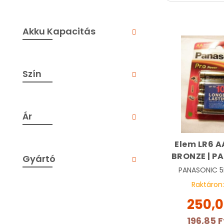
Akku Kapacitás
Szín
Ár
Elem LR6 A
BRONZE | P
Gyártó
PANASONIC
5
Raktáron
250,0
196,85 F