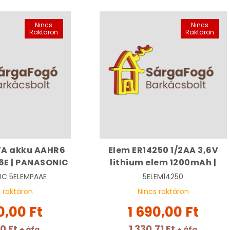
Nincs
Nincs
Raktáron
Raktáron
TA akku AAHR6
Elem ER14250 1/2AA 3,6V
6E | PANASONIC
lithium elem 1200mAh |
IC
5ELEMPAAE
5ELEM14250
 raktáron
Nincs raktáron
0,00 Ft
1 690,00 Ft
10 Ft
1 330,71 Ft
+ áfa
+ áfa