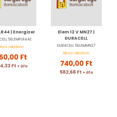
LR44 | Energizer
Elem 12 V MN27 |
DURACELL
CELL
5ELEMPLR44E
DURACELL
5ELEMMN27
incs raktáron
Nincs raktáron
50,00 Ft
740,00 Ft
4,33 Ft
+ áfa
582,68 Ft
+ áfa