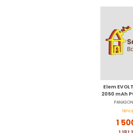
Elem EVOL
2050 mAh P
PANASON
Nincs
1 50
1 181,