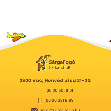
2600 Vác, Honvéd utca 21-23.
06 20 501 6101
06 20 331 8189
info@sargafogo.hu