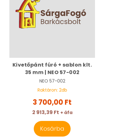
Kivetőpánt fúró + sablon klt.
35 mm | NEO 57-002
NEO
57-002
Raktáron:
2
db
3 700,00 Ft
2 913,39 Ft
+ áfa
Kosárba