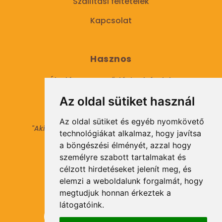
Szállítási feltételek
Kapcsolat
Hasznos
Általános Szerződési Feltételek
Az oldal sütiket használ
Adatkezelési tájékoztató
Az oldal sütiket és egyéb nyomkövető
"Aki másokat nem tesz gazdaggá, maga sem
technológiákat alkalmaz, hogy javítsa
válhat azzá."
a böngészési élményét, azzal hogy
© 2021 Minden jog fenntartva.
személyre szabott tartalmakat és
célzott hirdetéseket jelenít meg, és
elemzi a weboldalunk forgalmát, hogy
Hírlevél Feliratkozás
megtudjuk honnan érkeztek a
látogatóink.