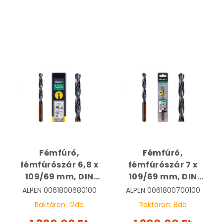
Fémfúró,
Fémfúró,
fémfúrószár 6,8 x
fémfúrószár 7 x
109/69 mm, DIN
109/69 mm, DIN
338, HSS, Sprint
338, HSS, Sprint
ALPEN
0061800680100
ALPEN
0061800700100
Master, tasakban |
Master, tasakban |
Raktáron:
12
db
Raktáron:
8
db
ALPEN
ALPEN