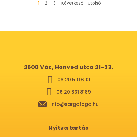
1
2
3
Következő
Utolsó
2600 Vác, Honvéd utca 21-23.
06 20 501 6101
06 20 331 8189
info@sargafogo.hu
Nyitva tartás