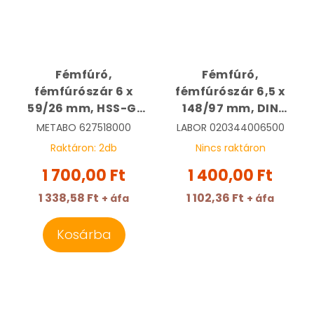
Fémfúró,
Fémfúró,
fémfúrószár 6 x
fémfúrószár 6,5 x
59/26 mm, HSS-G,
148/97 mm, DIN
bitbefogású,
340, HSS-G,
METABO
627518000
LABOR
020344006500
köszörült,
hosszított | LABOR
Raktáron:
2
db
Nincs raktáron
tasakban | METABO
11H0650
1 700,00 Ft
1 400,00 Ft
627518000
1 338,58 Ft
1 102,36 Ft
+ áfa
+ áfa
Kosárba