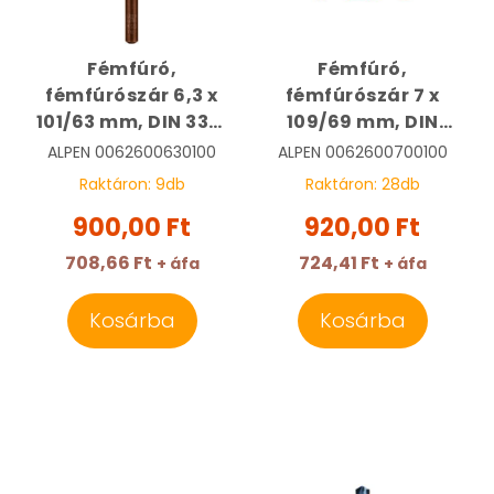
Fémfúró,
Fémfúró,
fémfúrószár 6,3 x
fémfúrószár 7 x
101/63 mm, DIN 338,
109/69 mm, DIN
HSS, Sprint Master |
338, HSS, Sprint
ALPEN
0062600630100
ALPEN
0062600700100
ALPEN
Master | ALPEN
Raktáron:
9
db
Raktáron:
28
db
0062600630100
0062600700100
900,00 Ft
920,00 Ft
708,66 Ft
724,41 Ft
+ áfa
+ áfa
Kosárba
Kosárba