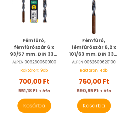
Fémfúró,
Fémfúró,
fémfúrószár 6 x
fémfúrószár 6,2 x
93/57 mm, DIN 338,
101/63 mm, DIN 338,
HSS, Sprint Master |
HSS, Sprint Master |
ALPEN
0062600600100
ALPEN
0062600620100
ALPEN
ALPEN
Raktáron:
9
db
Raktáron:
4
db
0062600600100
0062600620100
700,00 Ft
750,00 Ft
551,18 Ft
590,55 Ft
+ áfa
+ áfa
Kosárba
Kosárba