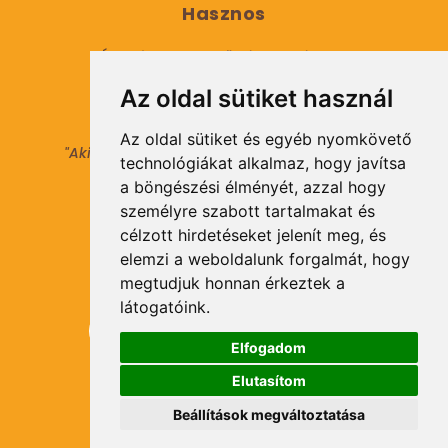
Hasznos
Általános Szerződési Feltételek
Az oldal sütiket használ
Adatkezelési tájékoztató
Az oldal sütiket és egyéb nyomkövető
"Aki másokat nem tesz gazdaggá, maga sem
technológiákat alkalmaz, hogy javítsa
válhat azzá."
a böngészési élményét, azzal hogy
© 2021 Minden jog fenntartva.
személyre szabott tartalmakat és
célzott hirdetéseket jelenít meg, és
elemzi a weboldalunk forgalmát, hogy
Hírlevél Feliratkozás
megtudjuk honnan érkeztek a
látogatóink.
Elfogadom
Elutasítom
Feliratkozás
Beállítások megváltoztatása