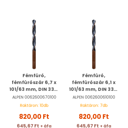
Fémfúró,
Fémfúró,
fémfúrószár 6,7 x
fémfúrószár 6,1 x
101/63 mm, DIN 338,
101/63 mm, DIN 338,
HSS, Sprint Master |
HSS, Sprint Master |
ALPEN
0062600670100
ALPEN
0062600610100
ALPEN
ALPEN
Raktáron:
10
db
Raktáron:
7
db
0062600670100
0062600610100
820,00 Ft
820,00 Ft
645,67 Ft
645,67 Ft
+ áfa
+ áfa