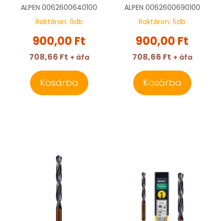
HSS, Sprint Master |
338, HSS, Sprint
ALPEN
0062600640100
ALPEN
0062600690100
ALPEN
Master | ALPEN
Raktáron:
9
db
Raktáron:
5
db
0062600640100
0062600690100
900,00 Ft
900,00 Ft
708,66 Ft
708,66 Ft
+ áfa
+ áfa
Kosárba
Kosárba