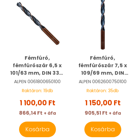
Fémfúró,
Fémfúró,
fémfúrószár 6,5 x
fémfúrószár 7,5 x
101/63 mm, DIN 338,
109/69 mm, DIN
HSS, Sprint Master,
338, HSS, Sprint
ALPEN
0061800650100
ALPEN
0062600750100
tasakban | ALPEN
Master | ALPEN
Raktáron:
19
db
Raktáron:
35
db
0061800650100
0062600750100
1 100,00 Ft
1 150,00 Ft
866,14 Ft
905,51 Ft
+ áfa
+ áfa
Kosárba
Kosárba