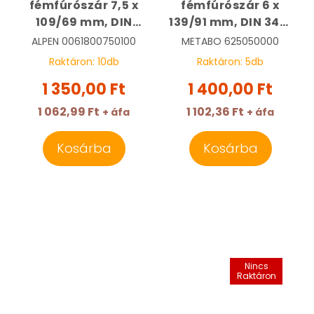
fémfúrószár 7,5 x
fémfúrószár 6 x
109/69 mm, DIN
139/91 mm, DIN 340,
338, HSS, Sprint
HSS-G, köszörült,
ALPEN
0061800750100
METABO
625050000
Master, tasakban |
hosszított,
Raktáron:
10
db
Raktáron:
5
db
ALPEN
tasakban | METABO
1 350,00 Ft
1 400,00 Ft
0061800750100
625050000
1 062,99 Ft
1 102,36 Ft
+ áfa
+ áfa
Kosárba
Kosárba
Nincs
Raktáron