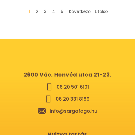
1
2
3
4
5
Következő
Utolsó
2600 Vác, Honvéd utca 21-23.
06 20 501 6101
06 20 331 8189
info@sargafogo.hu
Nyitva tartás