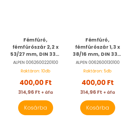
Fémfúró,
Fémfúró,
fémfúrószár 2,2 x
fémfúrószár 1,3 x
53/27 mm, DIN 338,
38/16 mm, DIN 338,
HSS, Sprint Master |
HSS, Sprint Master |
ALPEN
0062600220100
ALPEN
0062600130100
ALPEN
ALPEN
Raktáron:
10
db
Raktáron:
5
db
0062600220100
0062600130100
400,00 Ft
400,00 Ft
314,96 Ft
314,96 Ft
+ áfa
+ áfa
Kosárba
Kosárba