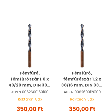
Fémfúró,
Fémfúró,
fémfúrószár 1,6 x
fémfúrószár 1,2 x
43/20 mm, DIN 338,
38/16 mm, DIN 338,
HSS, Sprint Master |
HSS, Sprint Master |
ALPEN
0062600160100
ALPEN
0062600120100
ALPEN
ALPEN
Raktáron:
8
db
Raktáron:
5
db
0062600160100
0062600120100
350,00 Ft
350,00 Ft