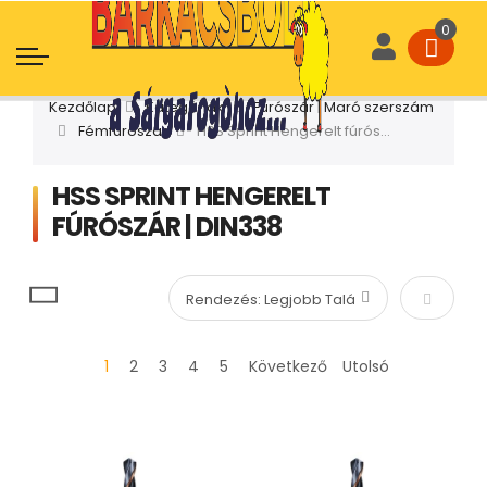
Kezdőlap
Kategóriák
Fúrószár | Maró szerszám
Fémfúrószár
HSS Sprint Hengerelt fúrószár | DIN338
HSS SPRINT HENGERELT
FÚRÓSZÁR | DIN338
Növekvő
1
2
3
4
5
Következő
Utolsó