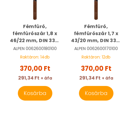
Fémfúró,
Fémfúró,
fémfúrószár 1,8 x
fémfúrószár 1,7 x
46/22 mm, DIN 338,
43/20 mm, DIN 338,
HSS, Sprint Master |
HSS, Sprint Master |
ALPEN
0062600180100
ALPEN
0062600170100
ALPEN
ALPEN
Raktáron:
14
db
Raktáron:
12
db
0062600180100
0062600170100
370,00 Ft
370,00 Ft
291,34 Ft
291,34 Ft
+ áfa
+ áfa
Kosárba
Kosárba