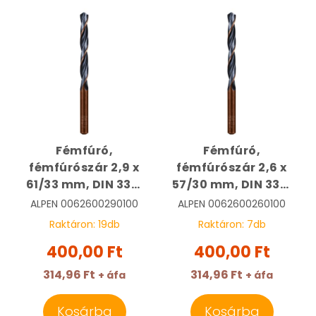
Fémfúró,
Fémfúró,
fémfúrószár 2,9 x
fémfúrószár 2,6 x
61/33 mm, DIN 338,
57/30 mm, DIN 338,
HSS, Sprint Master |
HSS, Sprint Master |
ALPEN
0062600290100
ALPEN
0062600260100
ALPEN
ALPEN
Raktáron:
19
db
Raktáron:
7
db
0062600290100
0062600260100
400,00 Ft
400,00 Ft
314,96 Ft
314,96 Ft
+ áfa
+ áfa
Kosárba
Kosárba