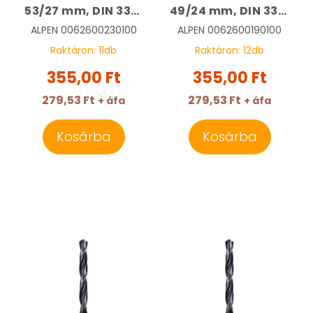
53/27 mm, DIN 338,
49/24 mm, DIN 338,
HSS, Sprint Master |
HSS, Sprint Master |
ALPEN
0062600230100
ALPEN
0062600190100
ALPEN
ALPEN
Raktáron:
11
db
Raktáron:
12
db
0062600230100
0062600190100
355,00 Ft
355,00 Ft
279,53 Ft
279,53 Ft
+ áfa
+ áfa
Kosárba
Kosárba