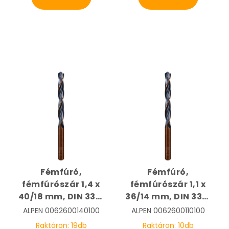
Fémfúró,
Fémfúró,
fémfúrószár 1,4 x
fémfúrószár 1,1 x
40/18 mm, DIN 338,
36/14 mm, DIN 338,
HSS, Sprint Master |
HSS, Sprint Master |
ALPEN
0062600140100
ALPEN
0062600110100
ALPEN
ALPEN
Raktáron:
19
db
Raktáron:
10
db