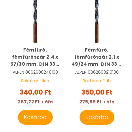
Fémfúró,
Fémfúró,
fémfúrószár 2,4 x
fémfúrószár 2,1 x
57/30 mm, DIN 338,
49/24 mm, DIN 338,
HSS, Sprint Master |
HSS, Sprint Master |
ALPEN
0062600240100
ALPEN
0062600210100
ALPEN
ALPEN
Raktáron:
11
db
Raktáron:
2
db
0062600240100
0062600210100
340,00 Ft
350,00 Ft
267,72 Ft
275,59 Ft
+ áfa
+ áfa
Kosárba
Kosárba