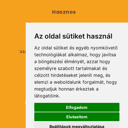
Hasznos
Általános Szerződési Feltételek
Az oldal sütiket használ
Adatkezelési tájékoztató
Az oldal sütiket és egyéb nyomkövető
"Aki másokat nem tesz gazdaggá, maga sem
technológiákat alkalmaz, hogy javítsa
válhat azzá."
a böngészési élményét, azzal hogy
© 2021 Minden jog fenntartva.
személyre szabott tartalmakat és
célzott hirdetéseket jelenít meg, és
elemzi a weboldalunk forgalmát, hogy
Hírlevél Feliratkozás
megtudjuk honnan érkeztek a
látogatóink.
Elfogadom
Elutasítom
Feliratkozás
Beállítások megváltoztatása