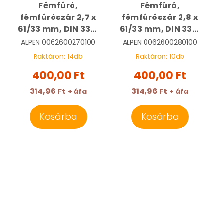
Fémfúró,
Fémfúró,
fémfúrószár 2,7 x
fémfúrószár 2,8 x
61/33 mm, DIN 338,
61/33 mm, DIN 338,
HSS, Sprint Master |
HSS, Sprint Master |
ALPEN
0062600270100
ALPEN
0062600280100
ALPEN
ALPEN
Raktáron:
14
db
Raktáron:
10
db
0062600270100
0062600280100
400,00 Ft
400,00 Ft
314,96 Ft
314,96 Ft
+ áfa
+ áfa
Kosárba
Kosárba