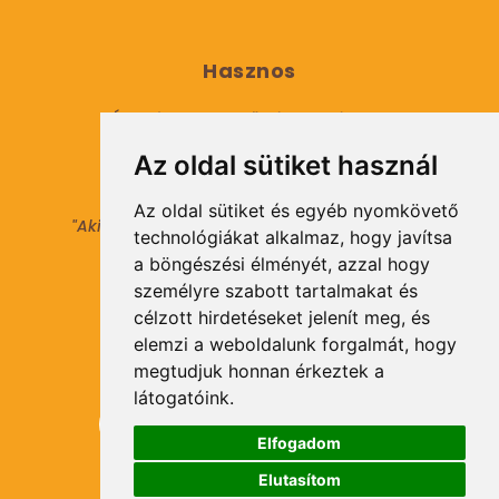
Hasznos
Általános Szerződési Feltételek
Az oldal sütiket használ
Adatkezelési tájékoztató
Az oldal sütiket és egyéb nyomkövető
"Aki másokat nem tesz gazdaggá, maga sem
technológiákat alkalmaz, hogy javítsa
válhat azzá."
a böngészési élményét, azzal hogy
© 2021 Minden jog fenntartva.
személyre szabott tartalmakat és
célzott hirdetéseket jelenít meg, és
elemzi a weboldalunk forgalmát, hogy
Hírlevél Feliratkozás
megtudjuk honnan érkeztek a
látogatóink.
Elfogadom
Elutasítom
Feliratkozás