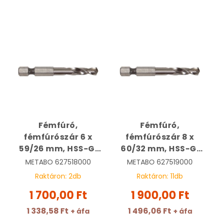
Fémfúró,
Fémfúró,
fémfúrószár 6 x
fémfúrószár 8 x
59/26 mm, HSS-G,
60/32 mm, HSS-G,
bitbefogású,
bitbefogású,
METABO
627518000
METABO
627519000
köszörült,
köszörült,
Raktáron:
2
db
Raktáron:
11
db
tasakban | METABO
tasakban | METABO
1 700,00 Ft
1 900,00 Ft
627518000
627519000
1 338,58 Ft
1 496,06 Ft
+ áfa
+ áfa