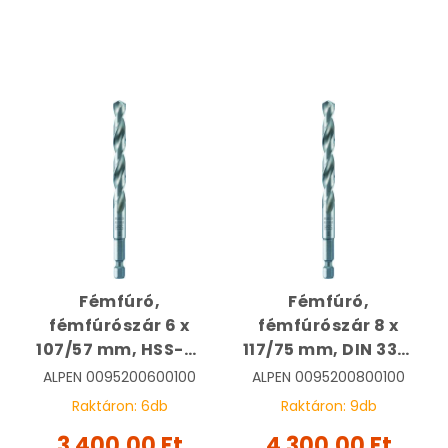
Fémfúró,
Fémfúró,
fémfúrószár 6 x
fémfúrószár 8 x
107/57 mm, HSS-G,
117/75 mm, DIN 338,
Super, bitbefogású,
HSS-G, Super,
ALPEN
0095200600100
ALPEN
0095200800100
köszörült,
bitbefogású,
Raktáron:
6
db
Raktáron:
9
db
tasakban | ALPEN
köszörült,
3 400,00 Ft
4 300,00 Ft
0095200600100
tasakban | ALPEN