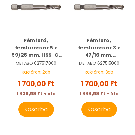
Fémfúró,
Fémfúró,
fémfúrószár 5 x
fémfúrószár 3 x
59/26 mm, HSS-G,
47/16 mm,
bitbefogású,
bitbefogású HSS-G
METABO
627517000
METABO
627515000
köszörült,
köszörült,
Raktáron:
2
db
Raktáron:
3
db
tasakban | METABO
tasakban | METABO
1 700,00 Ft
1 700,00 Ft
627517000
627515000
1 338,58 Ft
1 338,58 Ft
+ áfa
+ áfa
Kosárba
Kosárba