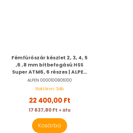
Fémfúrószár készlet 2, 3, 4, 5
,6 ,8 mm bitbefogású HSS
Super ATM6, 6 részes | ALPEN
0000100806100
ALPEN
0000100806100
Raktáron:
3
db
22 400,00 Ft
17 637,80 Ft
+ áfa
Kosárba