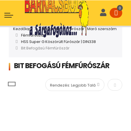
Kezdőlap
Kategóriák
Fúrószár | Maró szerszám
Fémfúrószár
HSS Super G Köszörült Fúrószár | DIN338
Bit Befogású Fémfúrószár
BIT BEFOGÁSÚ FÉMFÚRÓSZÁR
Növekvő