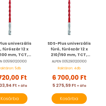
lus univerzális
SDS-Plus univerzális
, fúrószár 12 x
fúró, fúrószár 12 x
/100 mm, TCT,
210/150 mm, TCT,
ticut | ALPEN
Multicut | ALPEN
EN
0051901200100
ALPEN
0052901200100
51901200100
0052901200100
Raktáron:
5
db
Raktáron:
4
db
720,00 Ft
6 700,00 Ft
03,94 Ft
5 275,59 Ft
+ áfa
+ áfa
Kosárba
Kosárba