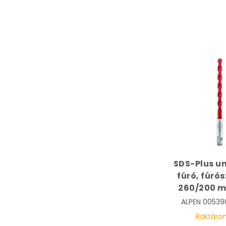
SDS-Plus un
fúró, fúrós
260/200 m
Multicut 
ALPEN
00539
0053900
Raktáro