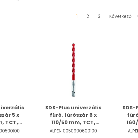
1
2
3
Következő
iverzális
SDS-Plus univerzális
SDS-P
szár 5 x
fúró, fúrószár 6 x
fúró
m, TCT,
110/50 mm, TCT,
160
| ALPEN
Multicut | ALPEN
Mul
00500100
ALPEN
0050900600100
ALPE
500100
0050900600100
00