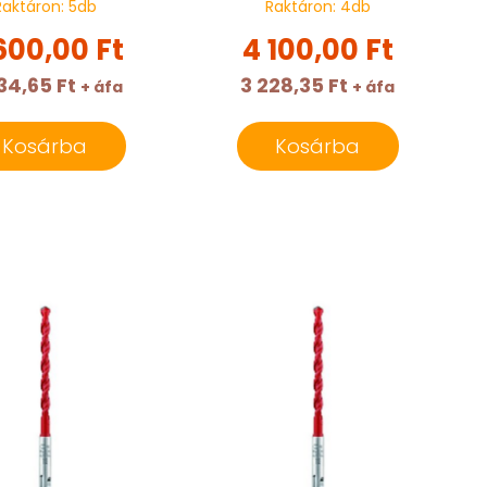
Raktáron:
5
db
Raktáron:
4
db
600,00 Ft
4 100,00 Ft
34,65 Ft
3 228,35 Ft
+ áfa
+ áfa
Kosárba
Kosárba