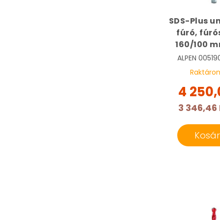
SDS-Plus un
fúró, fúró
160/100 m
Multicut 
ALPEN
00519
0051900
Raktáro
4 250,
3 346,46 
Kosá