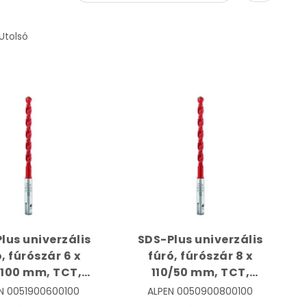
Utolsó
lus univerzális
SDS-Plus univerzális
, fúrószár 6 x
fúró, fúrószár 8 x
/100 mm, TCT,
110/50 mm, TCT,
ticut | ALPEN
Multicut | ALPEN
N
0051900600100
ALPEN
0050900800100
51900600100
0050900800100