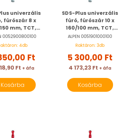
lus univerzális
SDS-Plus univerzális
, fúrószár 8 x
fúró, fúrószár 10 x
/150 mm, TCT,
160/100 mm, TCT,
ticut | ALPEN
Multicut | ALPEN
N
0052900800100
ALPEN
0051901000100
52900800100
0051901000100
Raktáron:
4
db
Raktáron:
3
db
850,00 Ft
5 300,00 Ft
18,90 Ft
4 173,23 Ft
+ áfa
+ áfa
Kosárba
Kosárba