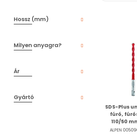
Hossz (mm)
Milyen anyagra?
Ár
Gyártó
SDS-Plus un
fúró, fúró
110/50 m
Multicut 
ALPEN
00509
0050900