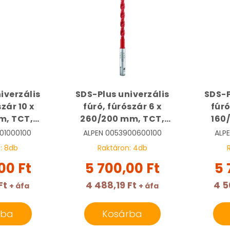
iverzális
SDS-Plus univerzális
SDS-P
zár 10 x
fúró, fúrószár 6 x
fúró
m, TCT,
260/200 mm, TCT,
160
| ALPEN
Multicut | ALPEN
Mul
01000100
ALPEN
0053900600100
ALP
000100
0053900600100
00
n:
8
db
Raktáron:
4
db
00 Ft
5 700,00 Ft
5 
Ft
4 488,19 Ft
4 5
+ áfa
+ áfa
rba
Kosárba