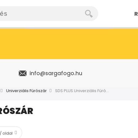
R
info@sargafogo.hu
Univerziális Fúrószár
SDS PLUS Univerziális Fúrószár
ÚRÓSZÁR