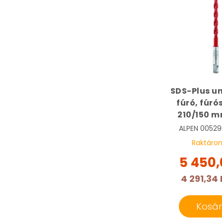
SDS-Plus un
fúró, fúrós
210/150 m
Multicut 
ALPEN
00529
0052901
Raktáro
5 450,
4 291,34 
Kosá