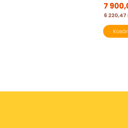
7 900,
6 220,47 
Kosá