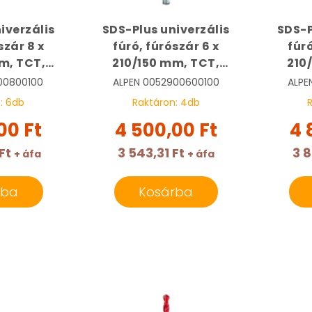
iverzális
SDS-Plus univerzális
SDS-P
szár 8 x
fúró, fúrószár 6 x
fúró
m, TCT,
210/150 mm, TCT,
210
| ALPEN
Multicut | ALPEN
Mul
00800100
ALPEN
0052900600100
ALPE
800100
0052900600100
00
n:
6
db
Raktáron:
4
db
00 Ft
4 500,00 Ft
4 
Ft
3 543,31 Ft
3 8
+ áfa
+ áfa
rba
Kosárba