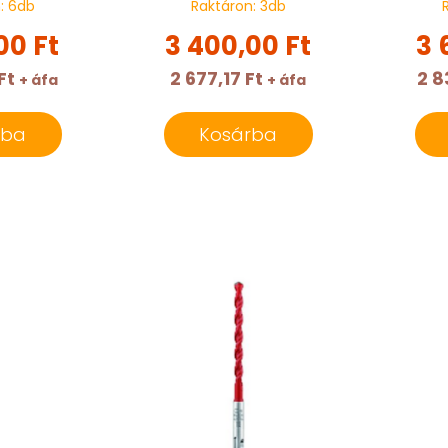
n:
6
db
Raktáron:
3
db
00 Ft
3 400,00 Ft
3 
Ft
2 677,17 Ft
2 8
+ áfa
+ áfa
rba
Kosárba