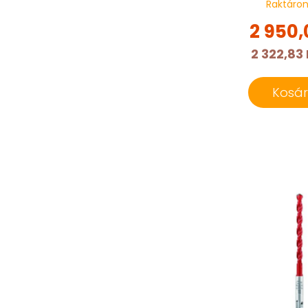
Raktáro
2 950,
2 322,83 
Kosá