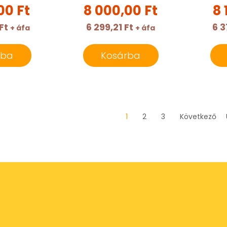
00 Ft
8 000,00 Ft
8 
Ft
6 299,21 Ft
6 3
+ áfa
+ áfa
rba
Kosárba
1
2
3
Következő