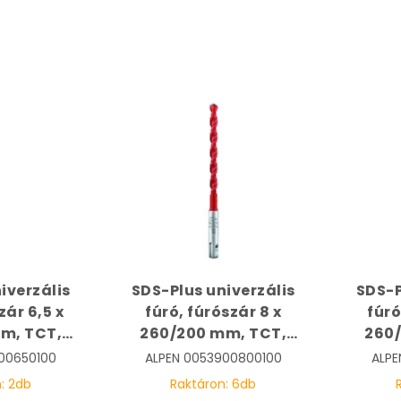
iverzális
SDS-Plus univerzális
SDS-P
zár 6,5 x
fúró, fúrószár 8 x
fúró
m, TCT,
260/200 mm, TCT,
260
| ALPEN
Multicut | ALPEN
Mul
00650100
ALPEN
0053900800100
ALPE
650100
0053900800100
00
n:
2
db
Raktáron:
6
db