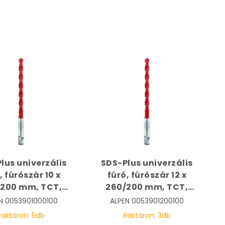
lus univerzális
SDS-Plus univerzális
, fúrószár 10 x
fúró, fúrószár 12 x
/200 mm, TCT,
260/200 mm, TCT,
ticut | ALPEN
Multicut | ALPEN
N
0053901000100
ALPEN
0053901200100
53901000100
0053901200100
Raktáron:
5
db
Raktáron:
3
db