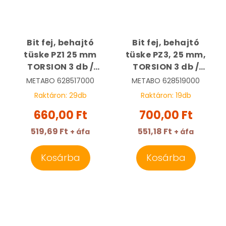
Bit fej, behajtó
Bit fej, behajtó
tüske PZ1 25 mm
tüske PZ3, 25 mm,
TORSION 3 db /
TORSION 3 db /
csomag | METABO
csomag | METABO
METABO
628517000
METABO
628519000
628517000
628519000
Raktáron:
29
db
Raktáron:
19
db
660,00 Ft
700,00 Ft
519,69 Ft
551,18 Ft
+ áfa
+ áfa
Kosárba
Kosárba