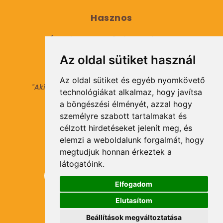
Hasznos
Általános Szerződési Feltételek
Az oldal sütiket használ
Adatkezelési tájékoztató
Az oldal sütiket és egyéb nyomkövető
"Aki másokat nem tesz gazdaggá, maga sem
technológiákat alkalmaz, hogy javítsa
válhat azzá."
a böngészési élményét, azzal hogy
© 2021 Minden jog fenntartva.
személyre szabott tartalmakat és
célzott hirdetéseket jelenít meg, és
elemzi a weboldalunk forgalmát, hogy
Hírlevél Feliratkozás
megtudjuk honnan érkeztek a
látogatóink.
Elfogadom
Elutasítom
Feliratkozás
Beállítások megváltoztatása