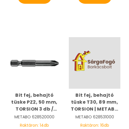
Bit fej, behajtó
Bit fej, behajtó
tüske PZ2, 50 mm,
tüske T30, 89 mm,
TORSION 3 db /
TORSION | METABO
csomag | METABO
628531000
METABO
628520000
METABO
628531000
628520000
Raktáron:
14
db
Raktáron:
16
db