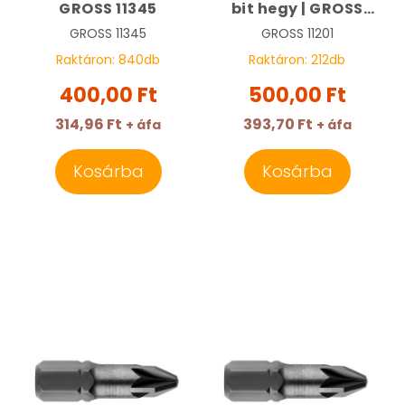
GROSS 11345
bit hegy | GROSS
11201
GROSS
11345
GROSS
11201
Raktáron:
840
db
Raktáron:
212
db
400,00 Ft
500,00 Ft
314,96 Ft
393,70 Ft
+ áfa
+ áfa
Kosárba
Kosárba