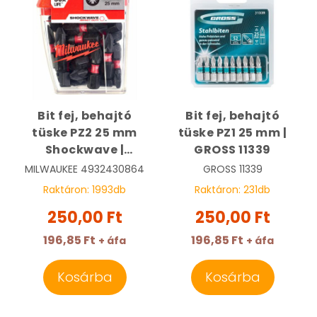
Bit fej, behajtó
Bit fej, behajtó
tüske PZ2 25 mm
tüske PZ1 25 mm |
Shockwave |
GROSS 11339
MILWAUKEE
MILWAUKEE
4932430864
GROSS
11339
4932430864
Raktáron:
1993
db
Raktáron:
231
db
250,00 Ft
250,00 Ft
196,85 Ft
196,85 Ft
+ áfa
+ áfa
Kosárba
Kosárba