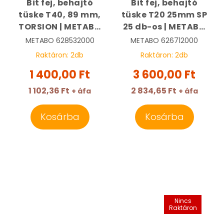
Bit fej, behajtó
Bit fej, behajtó
tüske T40, 89 mm,
tüske T20 25mm SP
TORSION | METABO
25 db-os | METABO
628532000
626712000
METABO
628532000
METABO
626712000
Raktáron:
2
db
Raktáron:
2
db
1 400,00 Ft
3 600,00 Ft
1 102,36 Ft
2 834,65 Ft
+ áfa
+ áfa
Kosárba
Kosárba
Nincs
Raktáron