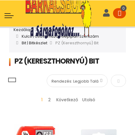
Kezdőlap
Kategóriák
Kulcs | Csavarhúzó | Gépipari Szerszám
Bit | Bitkészlet
PZ (Kereszthornyú) Bit
PZ (KERESZTHORNYÚ) BIT
Növekvő
1
2
Következő
Utolsó