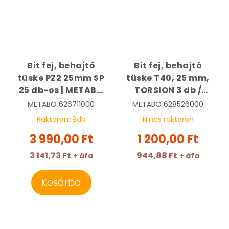
Bit fej, behajtó
Bit fej, behajtó
tüske PZ2 25mm SP
tüske T40, 25 mm,
25 db-os | METABO
TORSION 3 db /
626711000
csomag | METABO
METABO
626711000
METABO
628526000
628526000
Raktáron:
9
db
Nincs raktáron
3 990,00 Ft
1 200,00 Ft
3 141,73 Ft
944,88 Ft
+ áfa
+ áfa
Kosárba