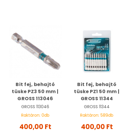
Bit fej, behajtó
Bit fej, behajtó
tüske PZ3 50 mm |
tüske PZ1 50 mm |
GROSS 113046
GROSS 11344
GROSS
113046
GROSS
11344
Raktáron:
0
db
Raktáron:
589
db
400,00 Ft
400,00 Ft