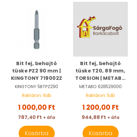
Bit fej, behajtó
Bit fej, behajtó
tüske PZ2 90 mm |
tüske T20, 89 mm,
KINGTONY 719002Z
TORSION | METABO
628529000
KINGTONY
5BTPZ290
METABO
628529000
Raktáron:
6
db
Raktáron:
5
db
1 000,00 Ft
1 200,00 Ft
787,40 Ft
944,88 Ft
+ áfa
+ áfa
Kosárba
Kosárba