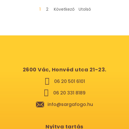
1
2
Következő
Utolsó
2600 Vác, Honvéd utca 21-23.
06 20 501 6101
06 20 331 8189
info@sargafogo.hu
Nyitva tartás