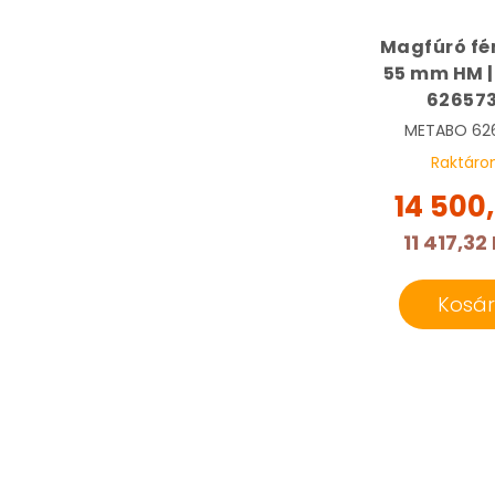
Magfúró fé
55 mm HM 
62657
METABO
62
Raktáro
14 500
11 417,32 
Kosá