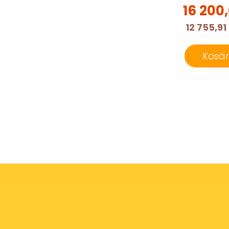
16 200
12 755,91 
Kosá