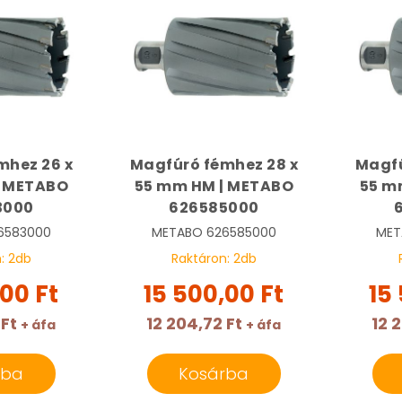
mhez 26 x
Magfúró fémhez 28 x
Magfú
| METABO
55 mm HM | METABO
55 m
3000
626585000
6583000
METABO
626585000
MET
n:
2
db
Raktáron:
2
db
,00 Ft
15 500,00 Ft
15
 Ft
12 204,72 Ft
12 
+ áfa
+ áfa
rba
Kosárba