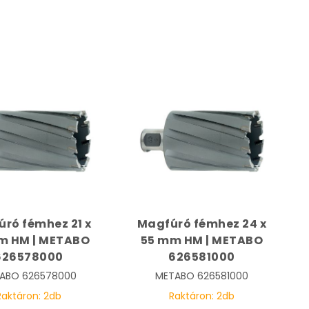
ró fémhez 21 x
Magfúró fémhez 24 x
m HM | METABO
55 mm HM | METABO
626578000
626581000
ABO
626578000
METABO
626581000
Raktáron:
2
db
Raktáron:
2
db