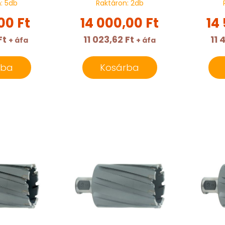
n:
5
db
Raktáron:
2
db
00 Ft
14 000,00 Ft
14
Ft
11 023,62 Ft
11 
+ áfa
+ áfa
rba
Kosárba