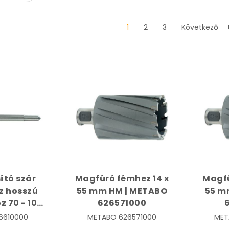
1
2
3
Következő
ító szár
Magfúró fémhez 14 x
Magfú
z hosszú
55 mm HM | METABO
55 m
 70 - 100
626571000
őhöz |
6610000
METABO
626571000
MET
6610000