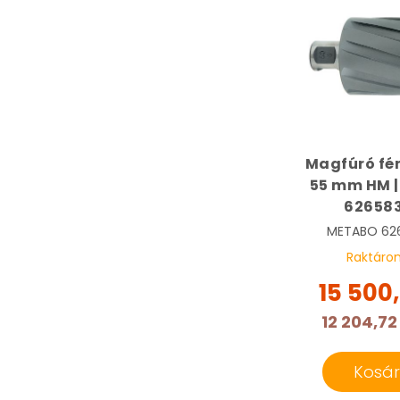
Magfúró fé
55 mm HM 
62658
METABO
62
Raktáro
15 500
12 204,72
Kosá