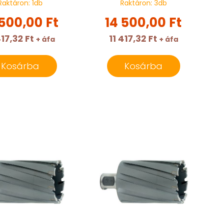
Raktáron:
1
db
Raktáron:
3
db
 500,00 Ft
14 500,00 Ft
417,32 Ft
11 417,32 Ft
+ áfa
+ áfa
Kosárba
Kosárba