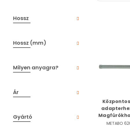
Hossz
Hossz (mm)
Milyen anyagra?
Ár
Központos
adapterhe
Magfúrókhoz
Gyártó
mm átmér
METABO
62
METABO 62