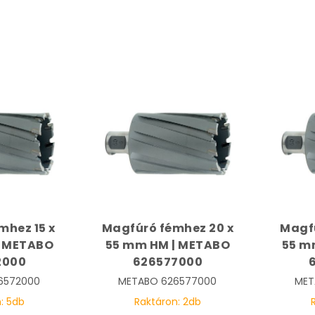
mhez 15 x
Magfúró fémhez 20 x
Magfú
| METABO
55 mm HM | METABO
55 m
2000
626577000
6572000
METABO
626577000
MET
n:
5
db
Raktáron:
2
db