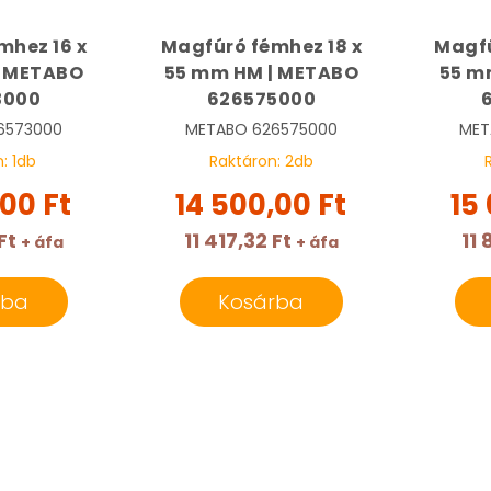
mhez 16 x
Magfúró fémhez 18 x
Magfú
| METABO
55 mm HM | METABO
55 m
3000
626575000
6573000
METABO
626575000
MET
n:
1
db
Raktáron:
2
db
,00 Ft
14 500,00 Ft
15
Ft
11 417,32 Ft
11 
+ áfa
+ áfa
rba
Kosárba