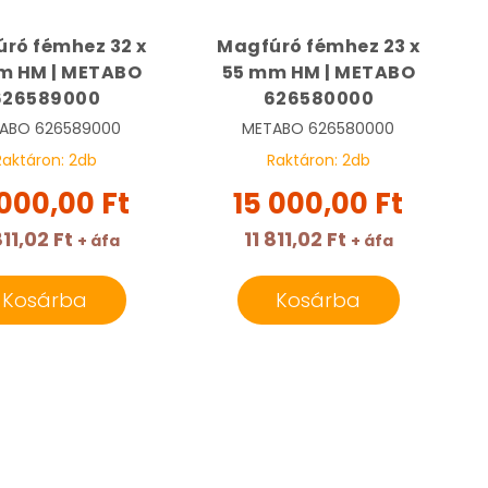
ró fémhez 32 x
Magfúró fémhez 23 x
m HM | METABO
55 mm HM | METABO
626589000
626580000
ABO
626589000
METABO
626580000
Raktáron:
2
db
Raktáron:
2
db
 000,00 Ft
15 000,00 Ft
811,02 Ft
11 811,02 Ft
+ áfa
+ áfa
Kosárba
Kosárba