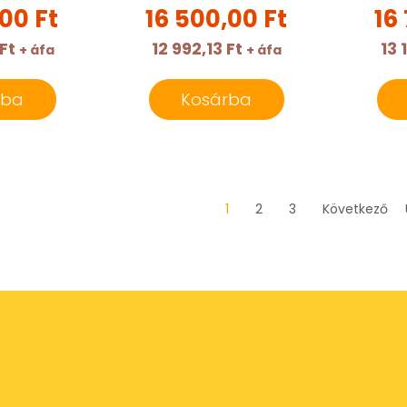
,00 Ft
16 500,00 Ft
16
Ft
12 992,13 Ft
13 
+ áfa
+ áfa
rba
Kosárba
1
2
3
Következő