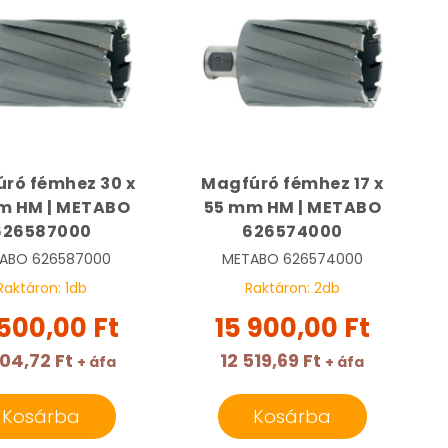
ró fémhez 30 x
Magfúró fémhez 17 x
m HM | METABO
55 mm HM | METABO
626587000
626574000
ABO
626587000
METABO
626574000
Raktáron:
1
db
Raktáron:
2
db
 500,00 Ft
15 900,00 Ft
204,72 Ft
12 519,69 Ft
+ áfa
+ áfa
Kosárba
Kosárba