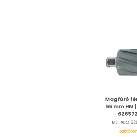
Magfúró fé
55 mm HM 
62657
METABO
62
Raktáro