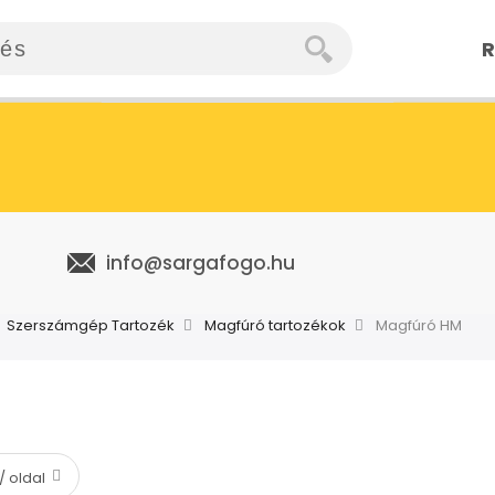
R
info@sargafogo.hu
Szerszámgép Tartozék
Magfúró tartozékok
Magfúró HM