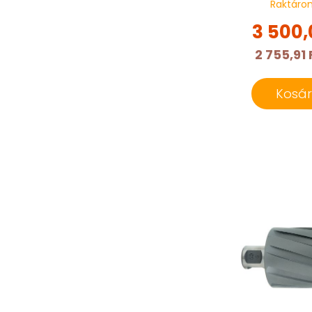
Raktáro
3 500,
2 755,91 
Kosá