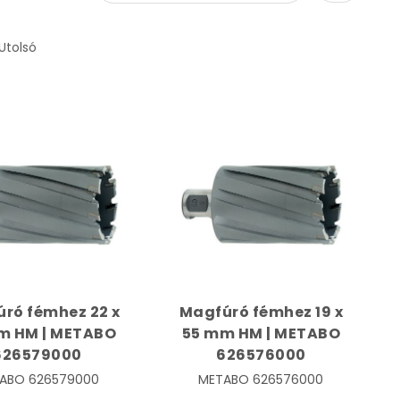
Utolsó
ró fémhez 22 x
Magfúró fémhez 19 x
m HM | METABO
55 mm HM | METABO
626579000
626576000
ABO
626579000
METABO
626576000