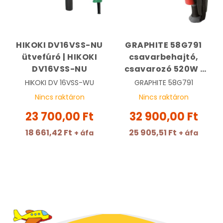
HIKOKI DV16VSS-NU
GRAPHITE 58G791
ütvefúró | HIKOKI
csavarbehajtó,
DV16VSS-NU
csavarozó 520W |
GRAPHITE 58G791
HIKOKI
DV 16VSS-WU
GRAPHITE
58G791
Nincs raktáron
Nincs raktáron
23 700,00 Ft
32 900,00 Ft
18 661,42 Ft
25 905,51 Ft
+ áfa
+ áfa